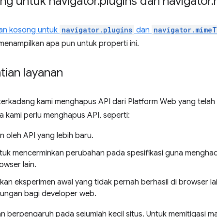
g untuk navigator
.
plugins dan navigator
.
kan kosong untuk
navigator.plugins
dan
navigator.mime
 menampilkan apa pun untuk properti ini.
tian layanan
 terkadang kami menghapus API dari Platform Web yang telah
 kami perlu menghapus API, seperti:
n oleh API yang lebih baru.
untuk mencerminkan perubahan pada spesifikasi guna menghad
owser lain.
kan eksperimen awal yang tidak pernah berhasil di browser la
ngan bagi developer web.
n berpengaruh pada sejumlah kecil situs. Untuk memitigasi m