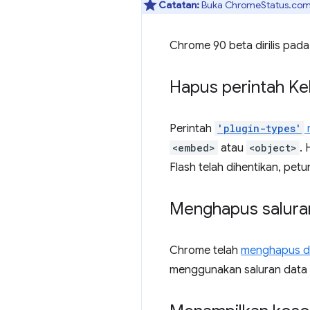
Catatan:
Buka ChromeStatus.com 
Chrome 90 beta dirilis pada
Hapus perintah Ke
Perintah
'plugin-types'
<embed>
atau
<object>
.
Flash telah dihentikan, petun
Menghapus salura
Chrome telah
menghapus du
menggunakan saluran data 