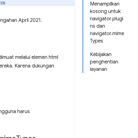
nya
.
Menampilkan
kosong untuk
navigator.plugi
engahan April 2021.
ns dan
navigator.mime
Types
Kebijakan
dimuat melalui elemen html
penghentian
mereka. Karena dukungan
layanan
ngguna harus