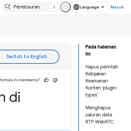
/
Masuk
Pada halaman
ini
Hapus perintah
Kebijakan
formasi ini membantu?
Keamanan
Konten 'plugin-
 di
types'
Menghapus
saluran data
RTP WebRTC