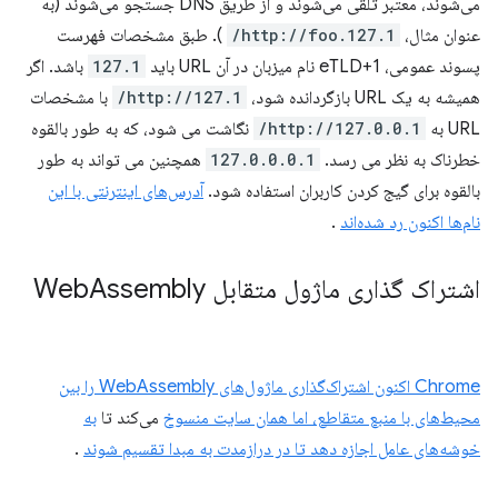
می‌شوند، معتبر تلقی می‌شوند و از طریق DNS جستجو می‌شوند (به
عنوان مثال،
http://foo.127.1/
). طبق مشخصات فهرست
پسوند عمومی، eTLD+1 نام میزبان در آن URL باید
127.1
باشد. اگر
همیشه به یک URL بازگردانده شود،
http://127.1/
با مشخصات
URL به
http://127.0.0.1/
نگاشت می شود، که به طور بالقوه
خطرناک به نظر می رسد.
127.0.0.0.1
همچنین می تواند به طور
بالقوه برای گیج کردن کاربران استفاده شود.
آدرس‌های اینترنتی با این
نام‌ها اکنون رد شده‌اند
.
اشتراک گذاری ماژول متقابل Web
Assembly
Chrome اکنون اشتراک‌گذاری ماژول‌های WebAssembly را بین
محیط‌های با منبع متقاطع، اما همان سایت منسوخ
می‌کند تا
به
خوشه‌های عامل اجازه دهد تا در درازمدت به مبدا تقسیم شوند
.