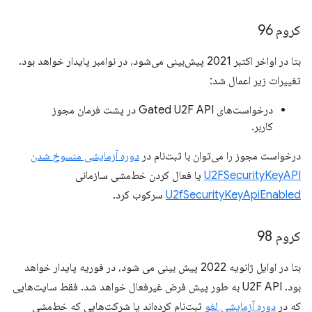
کروم 96
بتا در اواخر اکتبر 2021 پیش‌بینی می‌شود، در نوامبر پایدار خواهد بود.
تغییرات زیر اعمال شد:
درخواست‌های Gated U2F API در پشت فرمان مجوز
کاربر.
درخواست مجوز را می‌توان با ثبت‌نام در
دوره آزمایشی منسوخ شدن
U2FSecurityKeyAPI
یا فعال کردن خط‌مشی سازمانی
U2fSecurityKeyApiEnabled
سرکوب کرد.
کروم 98
بتا در اوایل ژانویه 2022 پیش بینی می شود، در فوریه پایدار خواهد
بود. U2F API به طور پیش فرض غیرفعال خواهد شد. فقط سایت‌هایی
که در
دوره آزمایشی لغو
ثبت‌نام کرده‌اند یا شرکت‌هایی که خط‌مشی