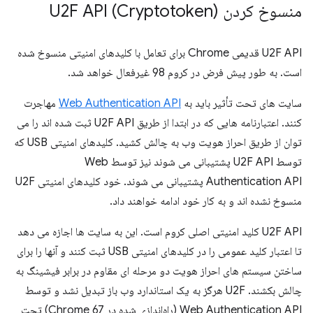
منسوخ کردن U2F API (Cryptotoken)
U2F API قدیمی Chrome برای تعامل با کلیدهای امنیتی منسوخ شده
است. به طور پیش فرض در کروم 98 غیرفعال خواهد شد.
سایت های تحت تأثیر باید به
Web Authentication API
مهاجرت
کنند. اعتبارنامه هایی که در ابتدا از طریق U2F API ثبت شده اند را می
توان از طریق احراز هویت وب به چالش کشید. کلیدهای امنیتی USB که
توسط U2F API پشتیبانی می شوند نیز توسط Web
Authentication API پشتیبانی می شوند. خود کلیدهای امنیتی U2F
منسوخ نشده اند و به کار خود ادامه خواهند داد.
U2F API کلید امنیتی اصلی کروم است. این به سایت ها اجازه می دهد
تا اعتبار کلید عمومی را در کلیدهای امنیتی USB ثبت کنند و آنها را برای
ساختن سیستم های احراز هویت دو مرحله ای مقاوم در برابر فیشینگ به
چالش بکشند. U2F هرگز به یک استاندارد وب باز تبدیل نشد و توسط
Web Authentication API (راه‌اندازی شده در Chrome 67) تحت