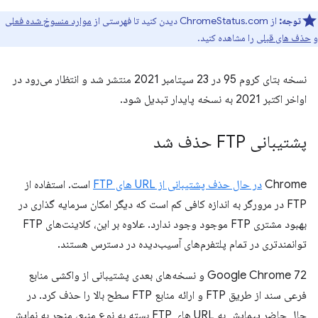
توجه:
از ChromeStatus.com دیدن کنید تا فهرستی از
موارد منسوخ شده فعلی
و
حذف های قبلی
را مشاهده کنید.
نسخه بتای کروم 95 در 23 سپتامبر 2021 منتشر شد و انتظار می‌رود در
اواخر اکتبر 2021 به نسخه پایدار تبدیل شود.
پشتیبانی FTP حذف شد
Chrome
در حال حذف پشتیبانی از URL های FTP
است. استفاده از
FTP در مرورگر به اندازه کافی کم است که دیگر امکان سرمایه گذاری در
بهبود مشتری FTP موجود وجود ندارد. علاوه بر این، کلاینت‌های FTP
توانمندتری در تمام پلتفرم‌های آسیب‌دیده در دسترس هستند.
Google Chrome 72 و نسخه‌های بعدی پشتیبانی از واکشی منابع
فرعی سند از طریق FTP و ارائه منابع FTP سطح بالا را حذف کرد. در
حال حاضر پیمایش به URL های FTP بسته به نوع منبع، منجر به نمایش