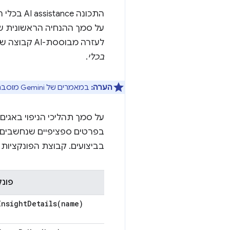
התכונה e
על סמך ההנחיה הראשונית של
לעזרה מבוססת-AI קבוצה של פונקציות מוגדרות מראש שהיא יכולה להפעיל. תבנית שנקראת
בכלי
.
הערה:
במאמרים של Gemini מוסבר
על סמך תהליכי הניפוי באגים
בפרטים ספציפיים שנחשבים ח
בביצועים. קבוצת הפונקציות 
פונק
InsightDetails(
name)