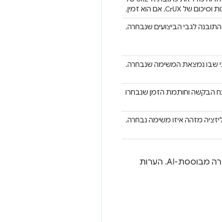
תובנה לגבי הביצועים שנבחרה.
י שבו נמצאת המשימה שנבחרה.
זציה מזהה איזו משימה נבחרה.
סיכום ה-trace נשלח כמעט תמיד כדי לספק הקשר ראשוני ל-Gemini, המודל הבסיסי של העזרה מבוססת-AI. הערות