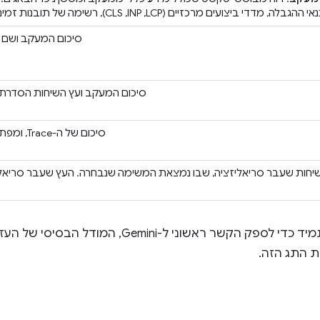
מדדי ביצועים מרכזיים (LCP,‏ INP,‏ CLS), רשימה של תובנות זמינות וסיכום של CrUX, אם הוא זמין.
סיכום המעקב ושם ה
סיכום המעקב ועץ השיחות הסדרת
סיכום של ה-Trace, ומפתח הבקשה וחותמת הזמן שנבחרו
יחות שעבר סריאליזציה, שבו נמצאת המשימה שנבחרה. העץ שעבר סריאלי