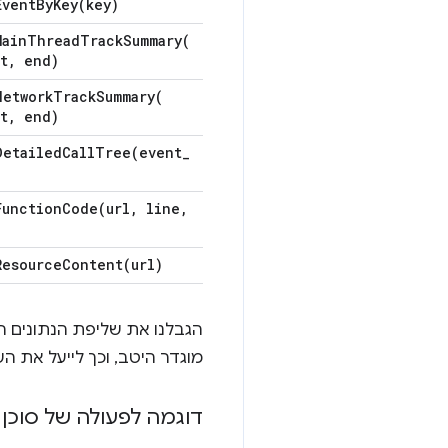
EventByKey(
key)
MainThreadTrackSummary(
t
,
end)
NetworkTrackSummary(
t
,
end)
DetailedCallTree(
event
_
)
FunctionCode(
url
,
line
,
)
ResourceContent(
url)
הגבלנו את שליפת הנתונים ר
מוגדר היטב, וכך לייעל את הש
דוגמה לפעולה של סוכן