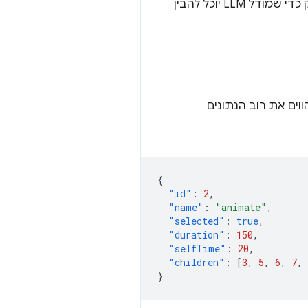
לכן, נדרש פורמט שהוא מספיק דחוס כדי להיות יעיל מבחינת טוקנים, אבל עדיין מובנה מספיק כדי שמודל LLM יוכל להבין
וים את רוב הנתונים
{
"id"
:
2
,
"name"
:
"animate"
,
"selected"
:
true
,
"duration"
:
150
,
"selfTime"
:
20
,
"children"
:
[
3
,
5
,
6
,
7
,
}