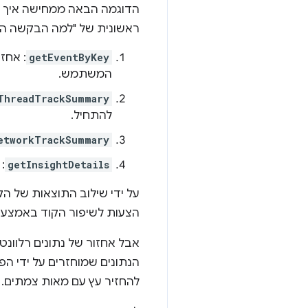
ראשונית של "למה הבקשה הזו איטית?", עזרה מ-AI יכולה לה
getEventByKey
המשתמש.
ThreadTrackSummary
להתחיל.
etworkTrackSummary
getInsightDetails
:
הצעות לשיפור הקוד באמצע
אבל אחזור של נתונים רלוונט
הנתונים שמוחזרים על ידי הפו
להחזיר עץ עם מאות צמתים. ב-JSON רגיל, יהיו 