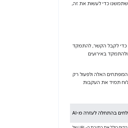
השתמשנו כדי לעשות את זה,
ם כדי לקבל הקשר, להתמקד
ולהתמקד באירועים
ב-DevTools צריכה להתאים למסלולי המפתחים האלה ולפעול רק
שלוח תמיד את העקבות
חים בהתחלה לעזרה מ-AI
: דוח מבוסס-טקסט שכולל מידע כללי ממעקב ומסשן ניפוי הבאגים. הדוח כולל את כתובת ה-URL של