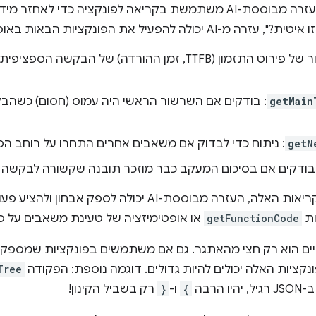
הדוגמה הבאה ממחישה איך עזרה מבוססת-AI משתמשת בקריאה לפונקציה כדי
פעיל את הפונקציות הבאות באופן מצטבר:
: אחזור של פירוט התזמון (TTFB, זמן ההורדה) של הבקשה 
getMain
: בודקים אם השרשור הראשי היה עמוס (חסום) כשהב
getN
: ניתוח כדי לבדוק אם משאבים אחרים התחרו על רוחב הפ
 בודקים אם בסיכום המעקב כבר מוזכר תובנה שקשורה לבקשה הז
על ידי שילוב התוצאות של הקריאות האלה, העזרה מבוססת-AI יכ
ות
getFunctionCode
או אופטימיזציה של טעינת משאבים על 
יים הוא רק חצי מהאתגר. גם אם משתמשים בפונקציות שמספקות 
נקציות האלה יכולים להיות גדולים. דוגמה נוספת: הפקודה
Tree
הרבה
{
ו-
}
רק בשביל הקינון!