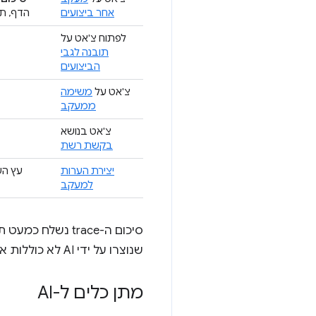
אחר ביצועים
הדף, תנאי ההגבלה, 
לפתוח צ'אט על
תובנה לגבי
הביצועים
צ'אט על
משימה
ממעקב
צ'אט בנושא
בקשת רשת
יצירת הערות
עץ הש
למעקב
שנוצרו על ידי AI לא כוללות את התג הזה.
מתן כלים ל-AI