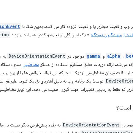
 وب واقعیت مجازی یا واقعیت افزوده کار می کنند، بدون شک با
ionEvent
تفاده از جهت‌گیری دستگاه
» یک نمای کلی از نحوه واکنش شنونده رویداد
tion
be
،
alpha
و
gamma
موجود در
DeviceOrientationEvent
به ص
ه می‌شد. ارائه درجات مطلق مستلزم استفاده از حسگر
مغناطیس
سنج دستگاه 
نوسانات میدان مغناطیسی نزدیک است که می تواند خوانش ها را از بین ببرد. در
DeviceOrie
توسط یک برنامه وب به دلیل آهنربای نزدیک شود، علیرغم این
جازی که فقط به ردیابی تغییرات جهت گیری اهمیت می دهد، این نویز مغناطیس
 است؟
DeviceOrientationEvent
به طور پیش‌فرض دیگر نسبت به چ