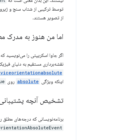
نیستند. این بدان معنی است که
nt
توسط ترکیبی از شتاب سنج و ژیرو
از تصویر هستند.
اما من هنوز به مدرک مطل
اگر جاوا اسکریپتی را می‌نویسید که 
نقشه‌برداری مستقیم به دنیای فیزیک
eviceorientationabsolute
اینکه ویژگی
absolute
روی
ue
تشخیص آنچه پشتیبانی
برنامه‌نویسانی که درجه‌های مطلق ر
OrientationAbsoluteEvent