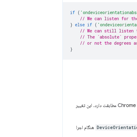
if
(
'ondeviceorientationabs
// We can listen for th
}
else
if
(
'ondeviceorienta
// We can still listen 
// The `absolute` prope
// or not the degrees a
}
Safari و Firefox در iOS از مقادیر نسبی برای درجه‌ها استفاده می‌کنند که با تغییر پیاده‌سازی معرفی‌شده در Chrome 50 مطابقت دارد. این تغییر
DeviceOrientati
هنگام اجرا