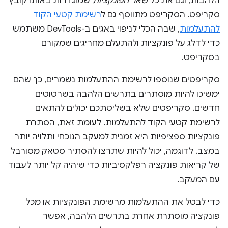
הלהבות, וגם את
כל שאר הפונקציות
שמוגדרות באותו קובץ
סקריפט. הסקריפט מתווסף גם ל
רשימת קטעי הקוד
להתעלמות
, שבה הכלי לניפוי באגים ב-DevTools משתמש
כדי לדלג על פונקציות ולהתעלם מחריגים שמקורם
בסקריפט.
סקריפטים שנוספו לרשימת ההתעלמות נשמרים, כך שהם
ימשיכו להיות מוסתרים בתרשים הלהבה בשרטוטים
חדשים. סקריפטים שלא בשליטתכם יכולים להתאים
לרשימת קטעי הקוד להתעלמות. לעומת זאת, הסתרת
פונקציות ספציפיות היא זמנית למעקב הנוכחי ותלויה יותר
במצב. לדוגמה, יכול להיות שתרצו להסתיר סטאק מסורבל
של קריאות פונקציה רפלקסיביות כדי שיהיה קל יותר לעבוד
עם המעקב.
כדי לבטל את ההתעלמות מרשימת הפונקציות או מכל
פונקציה מוסתרת אחרת בתרשים הלהבה, אפשר