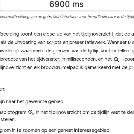
chermafbeelding van de gebruikersinterface voor broodkruimels van de tijdli
lding toont een close-up van het tijdlijnoverzicht, dat de ac
oals de uitvoering van scripts en presentatiewerk. Wanneer u
uwe knop waarmee u de grenzen van de tijdlijn kunt instellen o
reedte van het tijdvenster, in milliseconden, en het
zoom_in
-icoo
dlijnoverzicht en elk broodkruimelpad is gemarkeerd met de g
en:
lijn naar het gewenste gebied.
zoom_in
laspictogram
in het tijdlijnoverzicht om de tijdlijn vast te 
stellen.
dig om in te zoomen op een genest interessegebied.