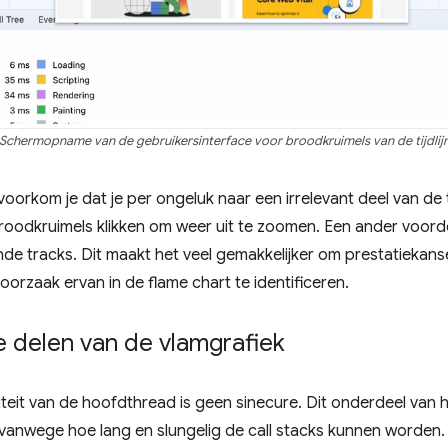
Schermopname van de gebruikersinterface voor broodkruimels van de tijdlij
, voorkom je dat je per ongeluk naar een irrelevant deel van de t
oodkruimels klikken om weer uit te zoomen. Een ander voordeel
gende tracks. Dit maakt het veel gemakkelijker om prestatiekan
orzaak ervan in de flame chart te identificeren.
e delen van de vlamgrafiek
iteit van de hoofdthread is geen sinecure. Dit onderdeel van 
 vanwege hoe lang en slungelig de call stacks kunnen worden