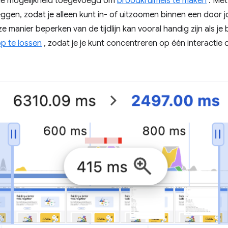
de mogelijkheid toegevoegd om
broodkruimels te maken
. Met
leggen, zodat je alleen kunt in- of uitzoomen binnen een door j
 manier beperken van de tijdlijn kan vooral handig zijn als je
op te lossen
, zodat je je kunt concentreren op één interactie