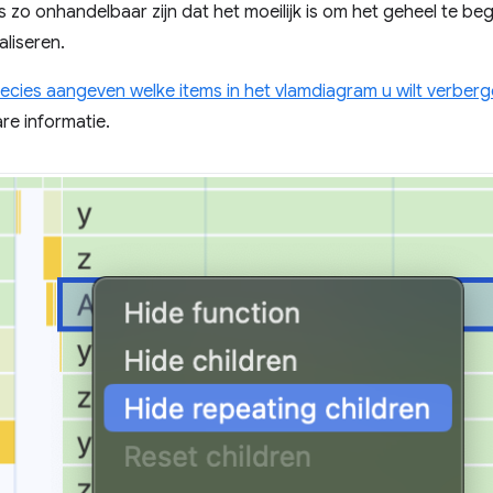
 zo onhandelbaar zijn dat het moeilijk is om het geheel te beg
aliseren.
ecies aangeven welke items in het vlamdiagram u wilt verber
re informatie.