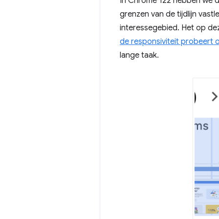
In Chrome 122 hebben we 
grenzen van de tijdlijn vast
interessegebied. Het op deze
de responsiviteit probeert 
lange taak.