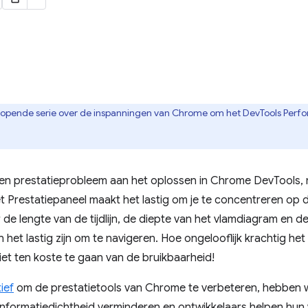
n lopende serie over de inspanningen van Chrome om het DevTools Per
 een prestatieprobleem aan het oplossen in Chrome DevTools
et Prestatiepaneel maakt het lastig om je te concentreren op 
de lengte van de tijdlijn, de diepte van het vlamdiagram en d
 het lastig zijn om te navigeren. Hoe ongelooflijk krachtig het
iet ten koste te gaan van de bruikbaarheid!
tief
om de prestatietools van Chrome te verbeteren, hebben 
 informatiedichtheid verminderen en ontwikkelaars helpen hun