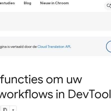
estudies
Blog
Nieuw in Chroom
ina is vertaald door de
Cloud Translation API
.
 functies om uw
workflows in Dev
Tool