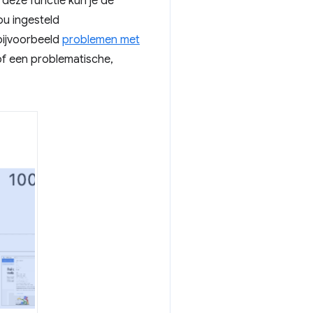
 deze functie kun je de
ou ingesteld
 bijvoorbeeld
problemen met
 of een problematische,