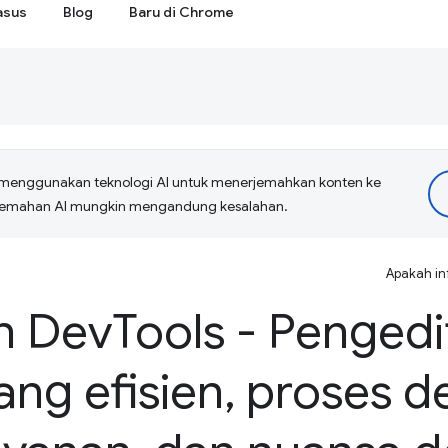
asus
Blog
Baru di Chrome
menggunakan teknologi AI untuk menerjemahkan konten ke
erjemahan AI mungkin mengandung kesalahan.
Apakah in
n Dev
Tools - Pengedi
ng efisien
,
proses d