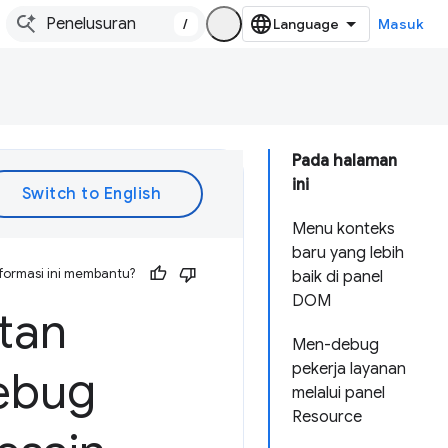
/
Masuk
Pada halaman
ini
Menu konteks
baru yang lebih
formasi ini membantu?
baik di panel
DOM
tan
Men-debug
pekerja layanan
ebug
melalui panel
Resource