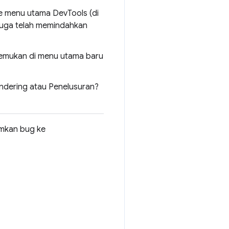
e menu utama DevTools (di
i juga telah memindahkan
itemukan di menu utama baru
endering atau Penelusuran?
imkan bug ke