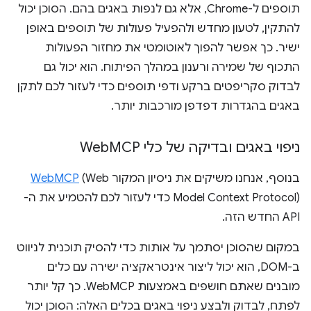
תוספים ל-Chrome, אלא גם לנפות באגים בהם. הסוכן יכול
להתקין, לטעון מחדש ולהפעיל פעולות של תוספים באופן
ישיר. כך אפשר להפוך לאוטומטי את מחזור הפעולות
התכוף של שמירה ורענון במהלך הפיתוח. הוא יכול גם
לבדוק סקריפטים ברקע ודפי תוספים כדי לעזור לכם לתקן
באגים בהגדרות דפדפן מורכבות יותר.
ניפוי באגים ובדיקה של כלי Web
MCP
בנוסף, אנחנו משיקים את ניסיון המקור
(Web
WebMCP
Model Context Protocol) כדי לעזור לכם להטמיע את ה-
API החדש הזה.
במקום שהסוכן יסתמך על אותות כדי להסיק תוכנית לניווט
ב-DOM, הוא יכול ליצור אינטראקציה ישירה עם כלים
מובנים שאתם חושפים באמצעות WebMCP. כך קל יותר
לפתח, לבדוק ולבצע ניפוי באגים בכלים האלה: הסוכן יכול