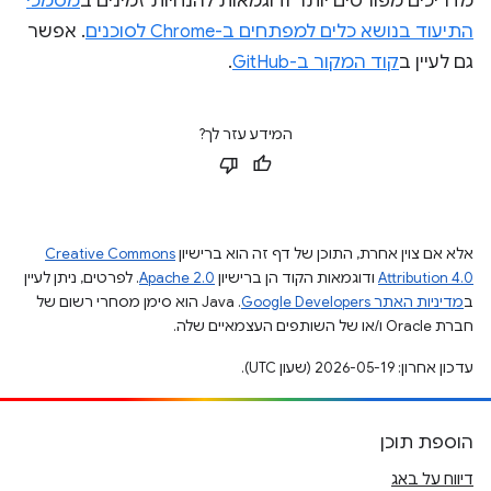
מדריכים מפורטים יותר ודוגמאות להנחיות זמינים ב
מסמכי
התיעוד בנושא כלים למפתחים ב-Chrome לסוכנים
. אפשר
גם לעיין ב
קוד המקור ב-GitHub
.
המידע עזר לך?
אלא אם צוין אחרת, התוכן של דף זה הוא ברישיון
Creative Commons
Attribution 4.0
ודוגמאות הקוד הן ברישיון
Apache 2.0
. לפרטים, ניתן לעיין
ב
מדיניות האתר Google Developers‏
.‏ Java הוא סימן מסחרי רשום של
חברת Oracle ו/או של השותפים העצמאיים שלה.
עדכון אחרון: 2026-05-19 (שעון UTC).
הוספת תוכן
דיווח על באג