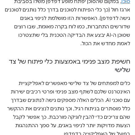
סוכן
, במקום שהסוכן יפתח מופע דפדפן משלו בסביבת
ארגז חול (כך כלי הפיתוח לסוכנים בדרך כלל נותנים לסוכנים
גישה לדפדפן). האפשרות הזו מושלמת לניפוי באגים
שדורשים התחברות, כמו לוח בקרה מאומת, שבו רוצים
שסוכן ה-AI יבצע את הבדיקה הטכנית בלי שתצטרכו
לאמת מחדש את הכול.
חשיפת מצב פנימי באמצעות כלי פיתוח של צד
שלישי
כלים למפתחים של צד שלישי מאפשרים לאפליקציית
האינטרנט שלכם לשתף מצב פנימי ופרטי רכיבים ישירות
עם סוכני AI. הכלים האלה מספקים גישה לנתונים שבדרך
כלל מוסתרים בניתוח רגיל, וכך נותנים לנציגים את ההקשר
שהם צריכים כדי להבין לוגיקה מורכבת. כך אפשר לקבל
הצעות מדויקות יותר לניפוי באגים, על סמך ההתנהגות
בפועל של האפליקציה בדפדפן.