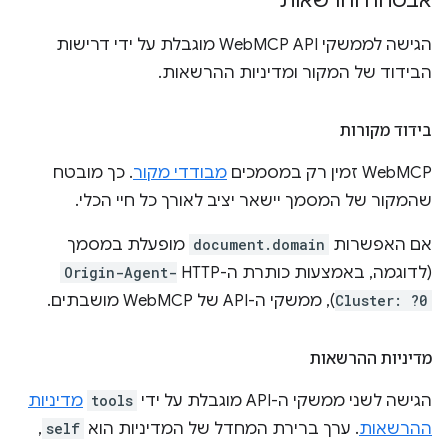
אבטחה והרשאות
הגישה לממשקי WebMCP API מוגבלת על ידי דרישות
הבידוד של המקור ומדיניות ההרשאות.
בידוד מקורות
‫WebMCP זמין רק במסמכים
מבודדי מקור
. כך מובטח
שהמקור של המסמך יישאר יציב לאורך כל חיי הכלי.
אם האפשרות
document.domain
מופעלת במסמך
(לדוגמה, באמצעות כותרת ה-HTTP‏
Origin-Agent-
Cluster: ?0
), ממשקי ה-API של WebMCP מושבתים.
מדיניות ההרשאות
הגישה לשני ממשקי ה-API מוגבלת על ידי
tools
מדיניות
ההרשאות
. ערך ברירת המחדל של המדיניות הוא
self
,