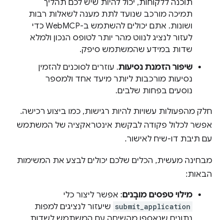
תוכנה ללקוחות, יכול להיות שיש לכם תהליך
תמיכה מורכב שנועד לתת מענה לשאלות רבות
ושונות. אתם יכולים להשתמש ב-WebMCP כדי
לעזור לנציג לנווט מהר יותר לטופס הנכון ולמלא
שדות במידע שהמשתמש סיפק.
שיפור הזמנת נסיעות
. עוזרים לסוכנים להזמין
נסיעות מורכבות ליותר מיעד אחד ולמספר
נוסעים בפחות שלבים.
חלק מהפעולות עשויות להיות רגישות, כמו ביצוע רכישה.
אפשר לכלול פקודה לבקשת אינטראקציה של המשתמש
עם תיבת דו-שיח לאישור.
מבחינה מעשית, הכלים שלכם יכולים לבצע את המשימות
הבאות:
מילוי טפסים מובְנים
: אפשר ליצור כלי
submit_application
שיעזור לנציגים למפות
נתונים שנאספו מהשיחה עם המשתמש לשדות