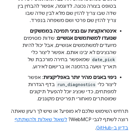
בטופס בצורה נכונה. לדוגמה, אפשר להבחין בין
שדה שבו צריך להזין שם מלא לבין שדה שבו
צריך להזין שם פרטי ושם משפחה בנפרד.
אינטראקציות עם נציגי תמיכה בממשקים
שנועדו למשתמשים אנושיים
: שדות מסוימים
מיועדים למשתמשים אנושיים, אבל יכול להיות
שהנציגים לא יבינו אותם. אפשר ליצור כלי
date_pick
שמאפשר בחירה מורכבת של
תאריך ושעה בהזמנה או ברישום לאירוע.
ניפוי באגים מהיר יותר באפליקציות
: אפשר
ליצור כלי
run_diagnostics
בדף הגדרות
למפתחים, כדי שנציג יוכל להפעיל תיקונים
שמוסתרים מאחורי תפריטים מקוננים.
תרחיש השימוש שלכם לא מופיע? או שיש לך רעיון שאתה
רוצה לשתף לגבי WebMCP?
לשאול שאלות ולהשתתף
בדיון ב-GitHub
.