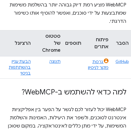
‫WebMCP מציע רמת דיוק גבוהה יותר בהשלמת משימות
שמתבצעות על ידי סוכנים, ואפשר להוסיף אותו כשיפור
הדרגתי.
סטטוס
פיתוח
הסבר
תוספים
של
הרציונל
אתרים
Chrome
GitHub
תצוגה
הבעת עניין
גרסת
בהשתתפות
מקור לניסיון
בניסוי
למה כדאי להשתמש ב-Web
MCP?
WebMCP יכול לעזור לכם לגשר על הפער בין אפליקציות
אינטרנט לסוכנים, ולשפר את היעילות, האמינות והשלמת
המשימות, על ידי מתן כללים לאינטראקציה. במקום שסוכן