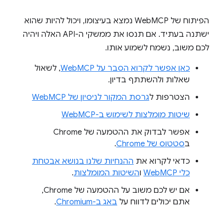
הפיתוח של WebMCP נמצא בעיצומו, ויכול להיות שהוא
ישתנה בעתיד. אם תנסו את ממשקי ה-API האלה ויהיה
לכם משוב, נשמח לשמוע אותו.
כאן אפשר לקרוא הסבר על WebMCP
, לשאול
שאלות ולהשתתף בדיון.
הצטרפות ל
גרסת המקור לניסיון של WebMCP
שיטות מומלצות לשימוש ב-WebMCP
אפשר לבדוק את ההטמעה של Chrome
ב
סטטוס של Chrome
.
כדאי לקרוא את
ההנחיות שלנו בנושא אבטחת
כלי WebMCP
ו
השיטות המומלצות
.
אם יש לכם משוב על ההטמעה של Chrome,
אתם יכולים לדווח על
באג ב-Chromium
.