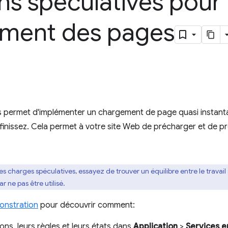
ns spéculatives pour
ement des pages
 permet d'implémenter un chargement de page quasi instanta
inissez. Cela permet à votre site Web de précharger et de pr
es charges spéculatives, essayez de trouver un équilibre entre le travai
 par ne pas être utilisé.
onstration
pour découvrir comment:
ons, leurs règles et leurs états dans
Application
>
Services e