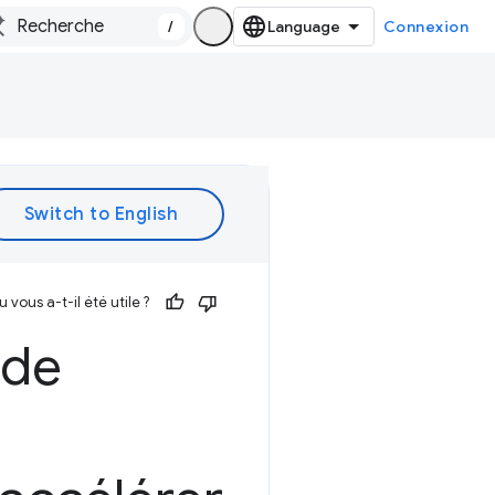
/
Connexion
vous a-t-il été utile ?
 de
s