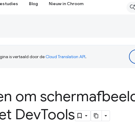
estudies
Blog
Nieuw in Chroom
ina is vertaald door de
Cloud Translation API
.
en om schermafbeeld
et Dev
Tools