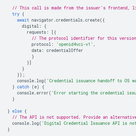
// This call is made from the issuer's frontend, l
try
{
await
navigator
.
credentials
.
create
({
digital
:
{
requests
:
[{
// The protocol identifier for this versio
protocol
:
'openid4vci-v1'
,
data
:
credentialOffer
}
}]
}
});
console
.
log
(
'Credential issuance handoff to OS w
}
catch
(
e
)
{
console
.
error
(
'Error starting the credential iss
}
}
else
{
// The API is not supported. Provide an alternativ
console
.
log
(
'Digital Credential Issuance API is no
}