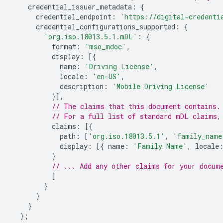
credential_issuer_metadata
:
{
credential_endpoint
:
'https://digital-credenti
credential_configurations_supported
:
{
'org.iso.18013.5.1.mDL'
:
{
format
:
'mso_mdoc'
,
display
:
[{
name
:
'Driving License'
,
locale
:
'en-US'
,
description
:
'Mobile Driving License'
}],
// The claims that this document contains.
// For a full list of standard mDL claims,
claims
:
[{
path
:
[
'org.iso.18013.5.1'
,
'family_name
display
:
[{
name
:
'Family Name'
,
locale
}
// ... Add any other claims for your docum
]
}
}
}
};