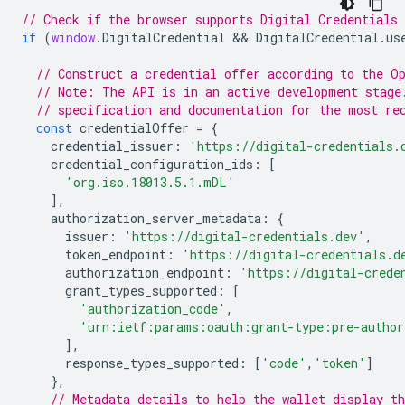
// Check if the browser supports Digital Credentials 
if
(
window
.
DigitalCredential
 && 
DigitalCredential
.
us
// Construct a credential offer according to the O
// Note: The API is in an active development stage
// specification and documentation for the most re
const
credentialOffer
=
{
credential_issuer
:
'https://digital-credentials.
credential_configuration_ids
:
[
'org.iso.18013.5.1.mDL'
],
authorization_server_metadata
:
{
issuer
:
'https://digital-credentials.dev'
,
token_endpoint
:
'https://digital-credentials.d
authorization_endpoint
:
'https://digital-crede
grant_types_supported
:
[
'authorization_code'
,
'urn:ietf:params:oauth:grant-type:pre-author
],
response_types_supported
:
[
'code'
,
'token'
]
},
// Metadata details to help the wallet display th