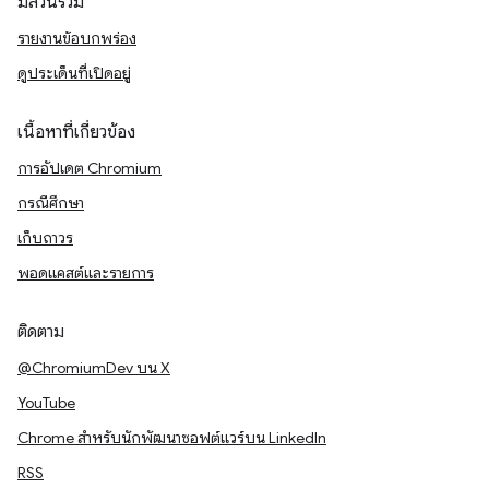
มีส่วนร่วม
รายงานข้อบกพร่อง
ดูประเด็นที่เปิดอยู่
เนื้อหาที่เกี่ยวข้อง
การอัปเดต Chromium
กรณีศึกษา
เก็บถาวร
พอดแคสต์และรายการ
ติดตาม
@ChromiumDev บน X
YouTube
Chrome สำหรับนักพัฒนาซอฟต์แวร์บน LinkedIn
RSS