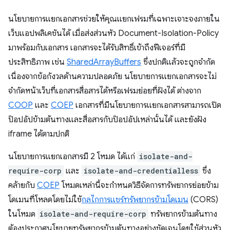
นโยบายการแยกเอกสารช่วยให้คุณแยกเฟรมที่เฉพาะเจาะจงภายใน
เว็บแอปพลิเคชันได้ เมื่อส่งส่วนหัว Document-Isolation-Policy
มาพร้อมกับเอกสาร เอกสารจะได้รับสิทธิ์เข้าถึงฟีเจอร์ที่มี
ประสิทธิภาพ เช่น
SharedArrayBuffers
ซึ่งปกติแล้วจะถูกจํากัด
เนื่องจากข้อกังวลด้านความปลอดภัย นโยบายการแยกเอกสารจะไม่
จำกัดหน้าเว็บที่เอกสารสื่อสารได้หรือเฟรมย่อยที่ฝังได้ ต่างจาก
COOP
และ
COEP
เอกสารที่มีนโยบายการแยกเอกสารสามารถเปิด
ป๊อปอัปข้ามต้นทางและสื่อสารกับป๊อปอัปเหล่านั้นได้ และยังฝัง
iframe ได้ตามปกติ
นโยบายการแยกเอกสารมี 2 โหมด ได้แก่
isolate-and-
require-corp
และ
isolate-and-credentialless
ซึ่ง
คล้ายกับ
COEP
โหมดเหล่านี้จะกําหนดวิธีจัดการทรัพยากรย่อยข้าม
โดเมนที่โหลดโดยไม่ใช้
กลไกการแชร์ทรัพยากรข้ามโดเมน
(CORS)
ในโหมด
isolate-and-require-corp
ทรัพยากรข้ามต้นทาง
ต้องประกาศนโยบายทรัพยากรข้ามต้นทางอย่างชัดเจนโดยใช้ส่วนหัว