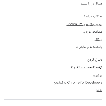
مسائل باز را ببینید
مطالب مرتبط
به‌روزرسانی‌های Chromium
مطالعات موردی
بایگانی
پادکست ها و نمایش ها
دنبال کردن
@ChromiumDev در X
یوتیوب
Chrome for Developers در لینکدین
RSS