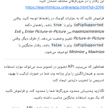
این رفتار را در مرورگرهای مختلف امتحان کنید:
https://learnhtmlcss.online/app.html?id=2096
فراموش نکنید که به جزئیات کوچک در راهنماها توجه کنید. وقتی
isPipSupported
برابر با
true
باشد، راهنمای دکمه
maximize/minimize بین
Enter Picture-in-Picture
و
Exit
Picture-in-Picture
تغییر وضعیت می‌دهد. از طرف دیگر، وقتی
isPipSupported
برابر با
false
باشد، رفتار جایگزین با
Maximize
و
Minimize
توصیف می‌شود.
همانطور که می‌بینید، API تصویر در تصویر سند می‌تواند موارد استفاده
جدید و هیجان‌انگیزی را برای برنامه وب شما در صورت ترکیب با بهبود
تدریجی یا تخریب دلپذیر، ایجاد کند.
نگذارید پشتیبانی محدود مرورگرها شما را محدود کند، و فراموش نکنید
که یک مورد استفاده جایگزین مناسب داشته باشید.