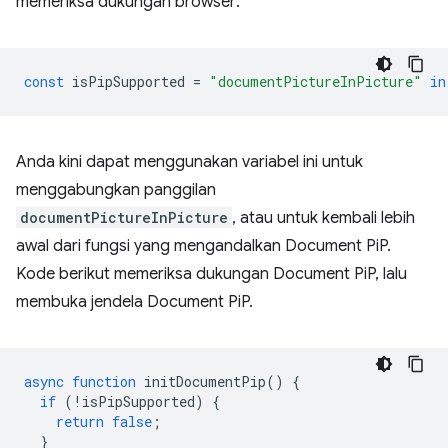
memeriksa dukungan browser:
const
isPipSupported
=
"documentPictureInPicture"
in
Anda kini dapat menggunakan variabel ini untuk
menggabungkan panggilan
documentPictureInPicture
, atau untuk kembali lebih
awal dari fungsi yang mengandalkan Document PiP.
Kode berikut memeriksa dukungan Document PiP, lalu
membuka jendela Document PiP.
async
function
initDocumentPip
()
{
if
(
!
isPipSupported
)
{
return
false
;
}