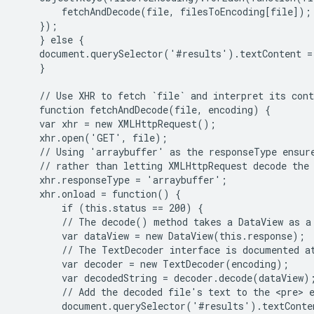
        fetchAndDecode(file, filesToEncoding[file]);

    });

    } else {

    document.querySelector('#results').textContent =
    }

    // Use XHR to fetch `file` and interpret its cont
    function fetchAndDecode(file, encoding) {

    var xhr = new XMLHttpRequest();

    xhr.open('GET', file);

    // Using 'arraybuffer' as the responseType ensure
    // rather than letting XMLHttpRequest decode the 
    xhr.responseType = 'arraybuffer';

    xhr.onload = function() {

        if (this.status == 200) {

        // The decode() method takes a DataView as a 
        var dataView = new DataView(this.response);

        // The TextDecoder interface is documented at
        var decoder = new TextDecoder(encoding);

        var decodedString = decoder.decode(dataView);
        // Add the decoded file's text to the <pre> e
        document.querySelector('#results').textConte