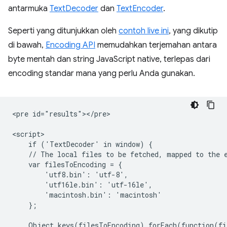
antarmuka
TextDecoder
dan
TextEncoder
.
Seperti yang ditunjukkan oleh
contoh live ini
, yang dikutip
di bawah,
Encoding API
memudahkan terjemahan antara
byte mentah dan string JavaScript native, terlepas dari
encoding standar mana yang perlu Anda gunakan.
<pre id="results"></pre>

<script>

    if ('TextDecoder' in window) {

    // The local files to be fetched, mapped to the e
    var filesToEncoding = {

        'utf8.bin': 'utf-8',

        'utf16le.bin': 'utf-16le',

        'macintosh.bin': 'macintosh'

    };

    Object.keys(filesToEncoding).forEach(function(fil