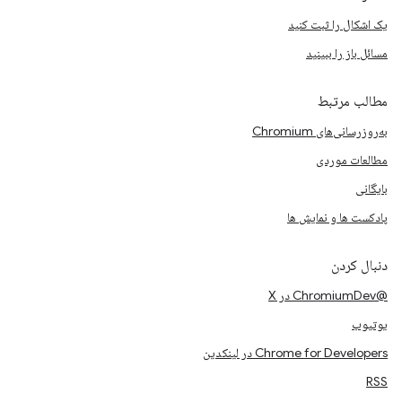
یک اشکال را ثبت کنید
مسائل باز را ببینید
مطالب مرتبط
به‌روزرسانی‌های Chromium
مطالعات موردی
بایگانی
پادکست ها و نمایش ها
دنبال کردن
@ChromiumDev در X
یوتیوب
Chrome for Developers در لینکدین
RSS