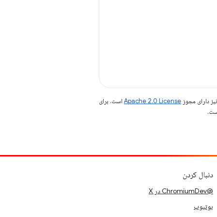
یز دارای مجوز
Apache 2.0 License
است. برای
دنبال کردن
@ChromiumDev در X
یوتیوب