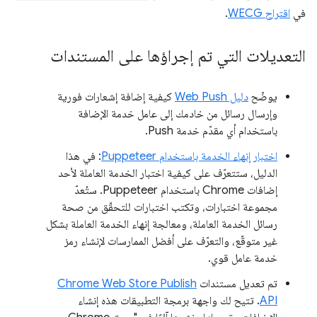
في
اقتراح WECG
.
التعديلات التي تم إجراؤها على المستندات
يوضّح
دليل Web Push
كيفية إضافة إشعارات فورية
وإرسال رسائل من خادمك إلى عامل خدمة الإضافة
باستخدام أي مقدّم خدمة Push.
اختبار إنهاء الخدمة باستخدام Puppeteer
: في هذا
الدليل، ستتعرّف على كيفية اختبار الخدمة العاملة لأحد
إضافات Chrome باستخدام Puppeteer. ستُعدّ
مجموعة اختبارات، وتكتب اختبارات للتحقّق من صحة
رسائل الخدمة العاملة، ومعالجة إنهاء الخدمة العاملة بشكل
غير متوقّع، والتعرّف على أفضل الممارسات لإنشاء رمز
خدمة عامل قوي.
تم تعديل مستندات
Chrome Web Store Publish
API
. تتيح لك واجهة برمجة التطبيقات هذه إنشاء