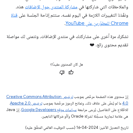
والملاحظات التي شاركتها في
مشاركة المنتدى حول الإضافات
هذه،
ونفّذنا التغييرات اللازمة في اليوم نفسه. ستتم إتاحة الجلسة على
قناة
Chrome للمطوّرين على YouTube
.
نشكرك مرة أخرى على مشاركتك في منتدى الإضافات، ونتمنى لك مواصلة
تقديم محتوى رائع. ❤️
هل كان المحتوى مفيدًا؟
إنّ محتوى هذه الصفحة مرخّص بموجب
ترخيص Creative Commons Attribution
4.0‏
ما لم يُنصّ على خلاف ذلك، ونماذج الرموز مرخّصة بموجب
ترخيص Apache 2.0‏
.
للاطّلاع على التفاصيل، يُرجى مراجعة
سياسات موقع Google Developers‏
. إنّ Java
هي علامة تجارية مسجَّلة لشركة Oracle و/أو شركائها التابعين.
تاريخ التعديل الأخير: 2024-04-16 (حسب التوقيت العالمي المتفَّق عليه)