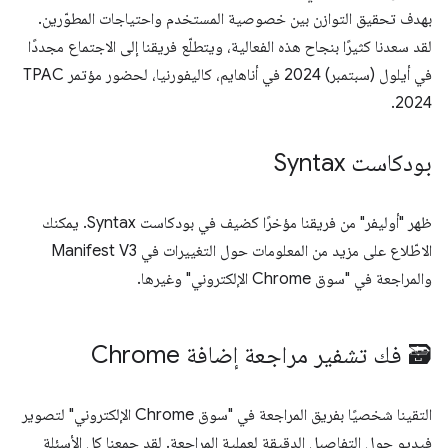
بهدف تحقيق التوازن بين خصوصية المستخدم واحتياجات المطوّرين.
لقد سعدنا كثيرًا بنجاح هذه الفعالية، ويتطلّع فريقنا إلى الاجتماع مجددًا
في أيلول (سبتمبر) 2024 في أناهايم، كاليفورنيا، لحضور مؤتمر TPAC
2024.
بودكاست Syntax
ظهر "أوليفر" من فريقنا مؤخرًا كضيف في بودكاست Syntax. يمكنك
الاطّلاع على مزيد من المعلومات حول التغييرات في Manifest V3
والمراجعة في "سوق Chrome الإلكتروني" وغيرها.
🗃️ فك تشفير مراجعة إضافة Chrome
التقينا شخصيًا بفريق المراجعة في "سوق Chrome الإلكتروني" لتصوير
فيديو حول التفاصيل الدقيقة لعملية المراجعة. لقد جمعنا كل الأسئلة