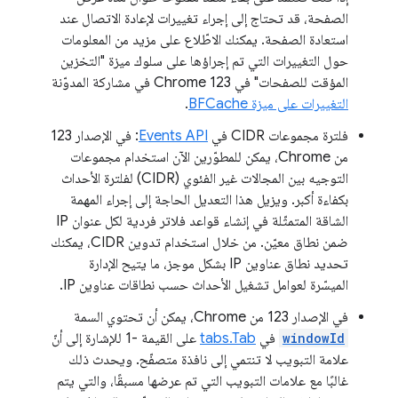
الصفحة، قد تحتاج إلى إجراء تغييرات لإعادة الاتصال عند
استعادة الصفحة. يمكنك الاطّلاع على مزيد من المعلومات
حول التغييرات التي تم إجراؤها على سلوك ميزة "التخزين
المؤقت للصفحات" في Chrome 123 في مشاركة المدوّنة
التغييرات على ميزة BFCache
.
فلترة مجموعات CIDR في
Events API
: في الإصدار 123
من Chrome، يمكن للمطوّرين الآن استخدام مجموعات
التوجيه بين المجالات غير الفئوي (CIDR) لفلترة الأحداث
بكفاءة أكبر. ويزيل هذا التعديل الحاجة إلى إجراء المهمة
الشاقة المتمثّلة في إنشاء قواعد فلاتر فردية لكل عنوان IP
ضمن نطاق معيّن. من خلال استخدام تدوين CIDR، يمكنك
تحديد نطاق عناوين IP بشكل موجز، ما يتيح الإدارة
الميسّرة لعوامل تشغيل الأحداث حسب نطاقات عناوين IP.
في الإصدار 123 من Chrome، يمكن أن تحتوي السمة
windowId
في
tabs.Tab
على القيمة -1 للإشارة إلى أنّ
علامة التبويب لا تنتمي إلى نافذة متصفّح. ويحدث ذلك
غالبًا مع علامات التبويب التي تم عرضها مسبقًا، والتي يتم