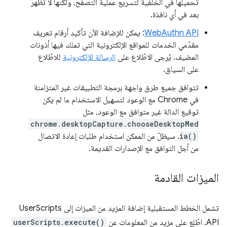
تحميلها في الخلفية لتسريع عملية التصفّح، ولكنها لا تظهر
بعد في أي نافذة.
WebAuthn API
: يمكن للإضافة الآن تأكيد أرقام تعريف
مقدّمي الخدمات للمواقع الإلكترونية التي تملك فيها أذونات
المضيف. يُرجى الاطّلاع على
الرسالة الإلكترونية
للاطّلاع
على السياق.
تتوافق جميع طرق واجهة برمجة التطبيقات غير المتزامنة
في Chrome مع الوعود لتسهيل الاستخدام ما لم يكن
توقيع الدالة غير متوافق مع الوعود، مثل
chrome.desktopCapture.chooseDesktopMed
ia()
. سيظلّ من الممكن استخدام طلبات إعادة الاتصال
من أجل التوافق مع الإصدارات القديمة.
الميزات القادمة
تشمل الخطط المستقبلية إضافة المزيد من الميزات إلى UserScripts
API. اطّلِع على مزيد من المعلومات عن
userScripts.execute()