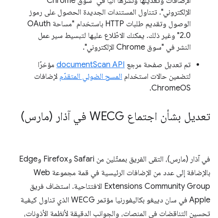
الإضافات وتعديلها ونشرها آليًا في "سوق Chrome
الإلكتروني". تتناول المستندات الجديدة الحصول على رموز
الوصول وتقديم طلبات HTTP باستخدام "مساحة OAuth
2.0" وغير ذلك. يمكنك الاطّلاع عليها لتبسيط سير عمل
النشر في "سوق Chrome الإلكتروني".
تم تعديل صفحة مرجع
documentScan API
مؤخرًا
لتضمين حالات استخدام
المسح الضوئي المتقدّم
لإضافات
ChromeOS.
تعديل بشأن اجتماع WECG في آذار (مارس)
في آذار (مارس)، التقى الفريق بممثّلين من Safari وFirefox وEdge
بالإضافة إلى عدد من الإضافات الرئيسية في قمة مجموعة Web
Extensions Community Group الافتتاحية. استضاف فريق
Apple في سان دييغو بكاليفورنيا مؤتمر WECG الذي تناول كيفية
تحسين التناقضات في المنصات، والجوانب الدقيقة لأنظمة الأذونات،