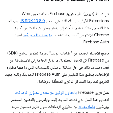
في شباط (فبراير)، طرح فريق Firebase نقطة دخول Web
Extensions الأولى على الإطلاق في إصدار
JS SDK 10.8.0
. ويعالج
هذا التعديل مشكلة قديمة أدّت إلى رفض بعض الإضافات من "سوق
Chrome الإلكتروني" بسبب استخدام
رمز مُستضاف عن بُعد
لميزة
Firebase Auth.
يجمع الإصدار الجديد من "إضافات الويب" لحزمة تطوير البرامج (SDK)
من Firebase كل الرموز المطلوبة، ما يزيل الحاجة إلى الاستضافة عن
بُعد. ويساعد ذلك في حلّ مشكلة الامتثال للسياسات التي واجهها مطوّرو
الإضافات. ينطبق هذا التغيير على Firebase Auth تحديدًا، ولكنه يمهّد
الطريق لمعالجة المشاكل الأخرى المتعلّقة بالإضافة.
عمل فريق Firebase
بالتعاون الوثيق مع منتدى مطوّري الإضافات
لتقديم هذا الحلّ الذي تشتد الحاجة إليه. ويلتزمون بالتعاون المستمر
ويرحّبون
بالملاحظات
من مطوّري الإضافات حول طرق تحسين حزمة