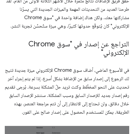
حقّق فريق الإضافات نتائج مثمرة خلال الأشهر الثلاثة الأولى من العام. لقد
طرحنا العديد من التحديثات المهمة والميزات الجديدة التي يسرّنا
مشاركتها معك. ولكن هناك إضافة واحدة في "سوق Chrome
الإلكتروني" كان يُتوقّع حدوثها كثيرًا، وهي ميزة ستُحسِّن تجربة النشر.
التراجع عن إصدار في "سوق Chrome
الإلكتروني"
في الأسبوع الماضي، أضاف سوق Chrome الإلكتروني ميزة جديدة تتيح
لك الرجوع إلى إصدار سابق من الإضافة بشكل أسرع. إذا لم يتم إجراء آخر
تحديث على النحو المخطَّط وكنت تريد حلّ المشكلة بسرعة، يُرجى تقديم
رقم إصدار جديد للإصدار السابق وسبب المشكلة. سننشر الإصدار السابق
خلال دقائق، ولن تحتاج إلى الانتظار إلى أن تتم مراجعة العنصر. بهذه
الطريقة، يمكن للمستخدم الحصول على إصدار صالح على الفور.