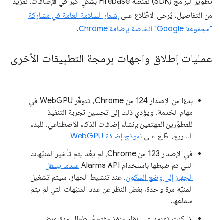
تطوير البرامج (SDK) لمنصّة Firebase بشكلٍ أكبر في الإضافات. لمزيد
من التفاصيل، يُرجى الاطّلاع على
إشعار السلامة العامة في مشاركة
"مجموعة Google" الخاصة بإضافة Chrome
.
عمليات إطلاق واجهات برمجة التطبيقات الأخرى
بدءًا من الإصدار 124 من Chrome، تتوفّر WebGPU في
مهام الخدمة. ويؤدي ذلك إلى تحسين تجربة التنفيذ
للمطوّرين المهتمين بإنشاء إضافات الذكاء الاصطناعي. للبدء
السريع، اطّلِع على
نموذج إضافة WebGPU
.
في الإصدار 123 من Chrome، لم يعُد يتم تأخير المنبّهات
التي تم ضبطها باستخدام Alarms API
عندما ينتقل
الجهاز إلى وضع السكون
. عند تنشيط الجهاز، سيتم تشغيل
المنبّه مرة واحدة، بغض النظر عن عدد المنبّهات التي لم يتم
سماعها.
إذا كنت تعتمد على بقاء منفذ مفتوحًا طوال مدة عرض