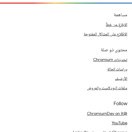
مساهمة
الإبلاغ عن خطأ
الاطّلاع على المشاكل المفتوحة
محتوى ذو صلة
تحديثات Chromium
دراسات الحالة
الأرشيف
ملفات البودكاست والعروض
Follow
@ChromiumDev on X
YouTube