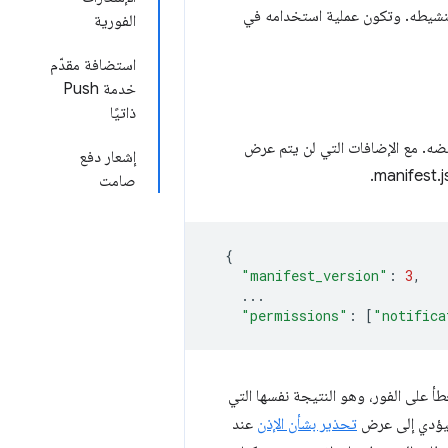
 إذا تم تعليق عامل الخدمة، سيؤدي إرسال إشعار Push إلى إعادة تنشيطه. وتكون عملية استخدامه في
الفورية
استضافة مقدّم
خدمة Push
ذاتيًا
ضه. مع الإضافات التي لن يتم عرض
إشعار دفع
صامت
{
"manifest_version"
:
3
,
...
"permissions"
:
[
"notifica
 على الفور، وهو النتيجة نفسها التي
ؤدي إلى عرض
تحذير بشأن الإذن
عند