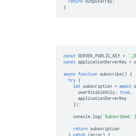
return
outputArray
;
}
const
SERVER_PUBLIC_KEY
=
'_I
const
applicationServerKey
=
async
function
subscribe
()
{
try
{
let
subscription
=
await
userVisibleOnly
:
true
,
applicationServerKey
});
console
.
log
(
`Subscribed: 
return
subscription
}
catch
(
error
)
{