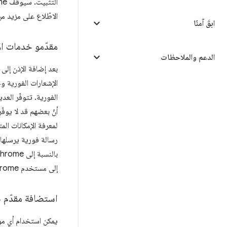
الاطّلاع على مزيد م
ابقَ آمنًا
مقدّمو خدمات ال
الدعم والملاحظات
الفورية. تتوفّر الع
لمعرفة الإمكانات ال
رسالة فورية يرسلها م
بالنسبة إلى Chrome،
إلى مستخدم Chrome من خلال هذا الخادم.
استضافة مقدّم خدمة ush
يمكن استخدام أي مو