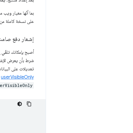
بعد إعداد متتبِّع، ي
بما أنّها معيار ويب مفتوح
على نسخة كاملة من ال
إشعار دفع صام
شرط بأن يعرض الإشعا
تعديلات على البيانا
userVisibleOnly
ع
erVisibleOnly