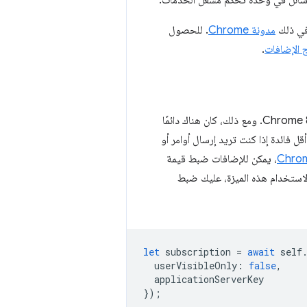
ائل في وحدة تحكّم مشغّل الخدمات.
مدونة Chrome
. للحصول
 الإضافات
.
أصبح بإمكانك تلقّي إشعار فوري في إضافة Manifest V3 منذ طرح الإصدار Manifest V3 في Chrome 88. ومع ذلك، كان هناك دائمًا
قل فائدة إذا كنت تريد إرسال أوامر أو
Chrom
، يمكن للإضافات ضبط قيمة
لاستخدام هذه الميزة، عليك ضبط
let
subscription
=
await
self
userVisibleOnly
:
false
,
applicationServerKey
});