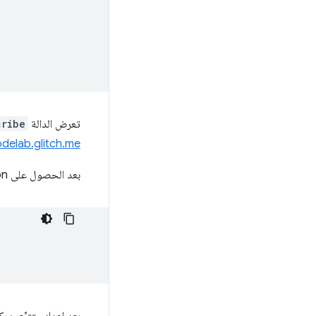
تعرض الدالة
cribe
delab.glitch.me
بعد الحصول على PushSubscription، يمكنك تسجيل متتبِّع لرسائل الإشعارات الفورية في مشغّل الخدمات الخاص بالإضافة.