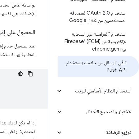
استخدام OAuth 2
.
0 لمصادقة
الإضافات هي نفسها ت
المستخدمين من خلال Google
الحصول على إذن لاس
استخدام "المراسلة عبر السحابة
الإلكترونية من Firebase" (FCM)
عند تسجيل خادم إشع
مع chrome
gcm
.
المطالبة بها. لاستخدام Push API في إضافتك، عليك 
تلقّي الرسائل من خادمك باستخدام
Push API
استخدام النظام الأساسي للويب
الاختبار وتصحيح الأخطاء
إذا لم يكن لديك هذا
تحدث إذا رفض المستخ
توزيع الإضافة