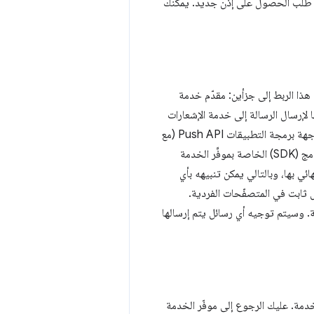
ستخدم على طلب الحصول على إذن جديد. يمكنك
ة. يمكن تقسيم هذا الربط إلى جزأين: مقدّم خدمة
ية. الموفِّر هو حزمة تطوير البرامج (SDK) التي تستخدمها لإرسال الرسالة إلى خدمة الإشعارات
يعمل مع واجهة برمجة التطبيقات Push API (مع
أنّ بعضهم قد لا يوفّر حزمة تطوير برامج (SDK) تسهّل عملية الدمج). عليك تجربة حزمة تطوير البرامج (SDK) الخاصة بموفِّر الخدمة
ي بها، وبالتالي يمكن تنبيهه بأي
كل ثابت في المتصفّحات الفردية.
. وسيتم توجيه أي رسائل يتم إرسالها
SDK تعمل في عاملي الخدمة. عليك الرجوع إلى موفّر الخدمة