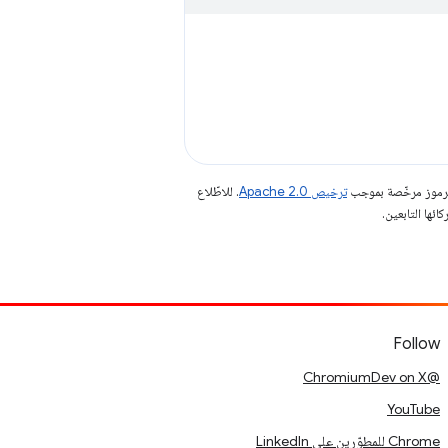
الرموز مرخّصة بموجب
ترخيص Apache 2.0‏
. للاطّلاع
Follow
@ChromiumDev on X
YouTube
Chrome للمطوّرين على LinkedIn