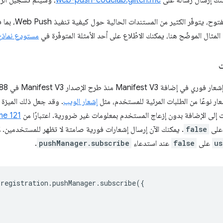
مكنك إرسال رسالة على
web-push-codelab.glitch.me
، وسيتم تسجيل الرس
، يتوفّر الكثير من المستندات الحالية حول كيفية تنفيذ Web Push، بما في ذلك
مثال الموضّح هنا، يمكنك الاطّلاع على أحد الأمثلة المتوفّرة في
مستودع نماذج
ت
ر نوعًا من الطلبات المرئية للمستخدم، مثل
إشعار الويب
. وقد جعل ذلك الميزة أ
ت إلى الإضافة بدون إزعاج المستخدم بمعلومات غير ضرورية. اعتبارًا من
e 121
لى
false
. يمكنك الآن إرسال إشعارات فورية صامتة لا تظهر للمستخدمين. 
us
على
false
عند استدعاء
pushManager.subscribe
.
.
registration
.
pushManager
.
subscribe
({