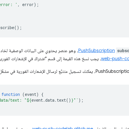
error: '
,
error
);
bscribe
();
subs
PushSubscription
، وهو عنصر يحتوي على البيانات الوصفية لخادم 
web-push-co
، يجب نسخ هذه القيمة إلى قسم "اشتراك في الإشعارات الفوري
function
(
event
)
{
data/text: "
${
event
.
data
.
text
()
}
"`
);