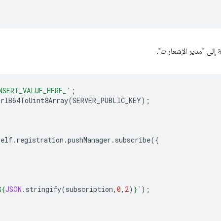
 إلى "مدير الإشعارات".
NSERT_VALUE_HERE_'
;
urlB64ToUint8Array
(
SERVER_PUBLIC_KEY
);
self
.
registration
.
pushManager
.
subscribe
({
${
JSON
.
stringify
(
subscription
,
0
,
2
)
}
`
);