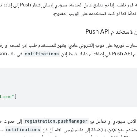
بواسطة عامل الخدمة فور تلقّيه.
مامًا كما لو كنت تستخدمه على الويب المفتوح.
تخدام Push API
ارات فورية على موقع إلكتروني عادي، يظهر للمستخدم طلب إذن لمنحه أو رف
ضبط إذن
notifications
في ملف manifest.json.
tions"
]
 الإذن، سيؤدي أي تفاعل مع
registration.pushManager
إلى حدوث خطأ
دم منح الإذن. بالإضافة إلى ذلك، يُرجى العِلم أنّ إذن
notifications
سي