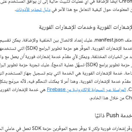
التثبيت. سيوقف Chrome أيضًا الإضافة في أي عمليات تثبيت حالية إلى أن يوافق الم
ن المعلومات حول كيفية التعامل مع هذا الأمر في
دليل تحذير الأذونات
.
إشعارات الفورية وخدمات الإشعارات الفورية
بعد إضافة الإذن إلى ملف manifest.json، عليك إعداد الاتصال بين الخلفية والإضاف
الإشعارات الفورية وخدمة الإشعارات الفور
ديد من الخيارات المختلفة، ويمكن لأي مقدّم خدمة إشعارات فورية
أن
متاحة. خدمة الإشعارات الفورية هي الخدمة التي يتم تسجيل جهاز المستخدم النهائ
قدّم خدمة الإشعارات الفورية. وهذا أمر لا يمكنك التحكّم فيه، لأنّه مبرمَج بش
المراسلة عبر السحابة الإلكترونية من Firebase
هي خدمة الإشعارات الفورية
P ذاتيًا
فّر إشعارات فورية
ولكن
لا يوفّر جميع الموفّرين حزمة 