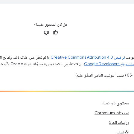
هل كان المحتوى مفيدًا؟
بموجب
ترخيص Creative Commons Attribution 4.0‏
ما لم يُنصّ على خلاف ذلك، ونماذج 
قع Google Developers‏
. إنّ Java هي علامة تجارية مسجَّلة لشركة Oracle و/أو شركائها التابعين.
محتوى ذو صلة
تحديثات Chromium
دراسات الحالة
الأرشيف