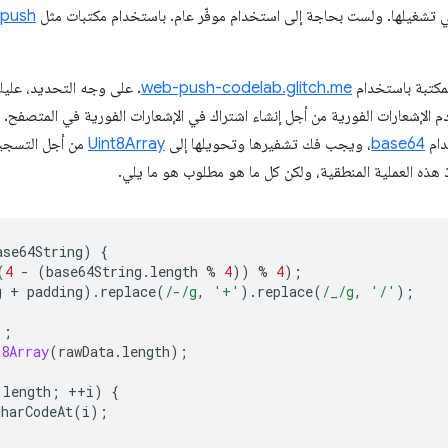
 تشغيلها. ولست بحاجة إلى استخدام موفّر عام. باستخدام مكتبات مثل
push
مكتبة باستخدام
web-push-codelab.glitch.me
. على وجه التحديد، عليك
بخادم الإشعارات الفورية من أجل إنشاء اشتراك في الإشعارات الفورية في المتصفح. 
دام
base64
، ويجب فك تشفيرها وتحويلها إلى
Uint8Array
من أجل التسج
ذ هذه العملية المنطقية، ولكن كل ما هو مطلوب هو ما يلي.
ase64String
)
{
(
4
-
(
base64String
.
length
%
4
))
%
4
);
g
+
padding
).
replace
(
/-/g
,
'+'
).
replace
(
/_/g
,
'/'
);
);
t8Array
(
rawData
.
length
);
.
length
;
++
i
)
{
charCodeAt
(
i
);