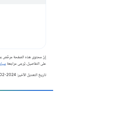
إنّ محتوى هذه الصفحة مرخّص 
على التفاصيل، يُرجى مراجعة
سياسات مو
تاريخ التعديل الأخير: 2024-02-05 (حسب التوقيت العالمي المتفَّق عليه)
مساهمة
الإبلاغ عن خطأ
الاطّلاع على المشاكل المفتوحة