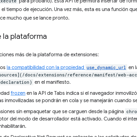
Execute
para probarlo). Esta API te permitirá insertar de fo
el tiempo de ejecución. Una vez más, esta es una función q
ace mucho que se lance pronto.
 la plataforma
ciones más de la plataforma de extensiones:
mos
la compatibilidad con la propiedad
use_dynamic_url
en l
sources](/docs/extensions/reference/manifest/web-acc
_declaration)
en el manifiesto.
iedad
frozen
en la API de Tabs indica si el navegador inmovili
as inmovilizadas se pondrán en cola y se manejarán cuando se
nsiones sin empaquetar que se carguen desde la página
chro
rruptor del modo de desarrollador está activado. Cuando el int
nhabilitarán.