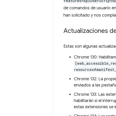
features=ApiUserScripts
de comandos de usuario en 
han solicitado y nos compl
Actualizaciones de
Estas son algunas actualiza
Chrome 130: Habilita
[web_accessible_re
resources#manifest
Chrome 132: La prop
enviados a las pestañ
Chrome 133: Las exte
habilitarán si el inte
estas extensiones se i