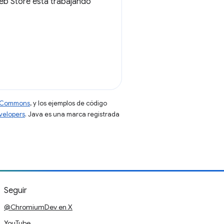
Web Store está trabajando
ve Commons
, y los ejemplos de código
evelopers
. Java es una marca registrada
Seguir
@ChromiumDev en X
YouTube