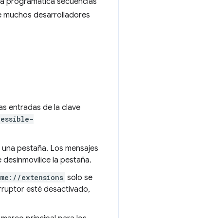
rma programática secuencias
ue muchos desarrolladores
as entradas de la clave
essible-
zó una pestaña. Los mensajes
 desinmovilice la pestaña.
me://extensions
solo se
erruptor esté desactivado,