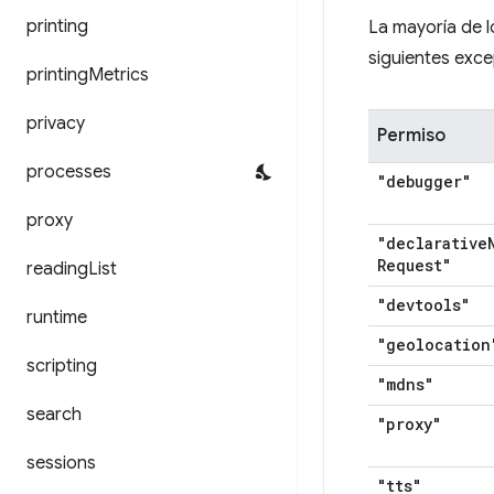
printing
La mayoría de 
siguientes exc
printing
Metrics
privacy
Permiso
processes
"debugger"
proxy
"declarative
Request"
reading
List
"devtools"
runtime
"geolocation
scripting
"mdns"
search
"proxy"
sessions
"tts"