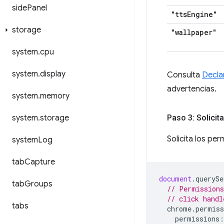
side
Panel
"tts
Engine"
storage
"wallpaper"
system
.
cpu
system
.
display
Consulta
Decla
advertencias.
system
.
memory
system
.
storage
Paso 3: Solici
Solicita los pe
system
Log
tab
Capture
document
.
querySe
tab
Groups
// Permissions
// click handl
tabs
chrome
.
permiss
permissions
: