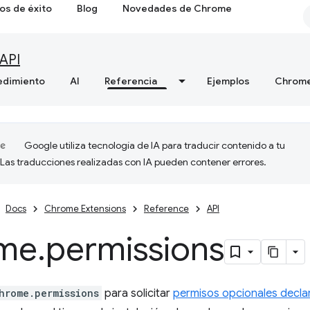
os de éxito
Blog
Novedades de Chrome
API
edimiento
AI
Referencia
Ejemplos
Chrome
Google utiliza tecnología de IA para traducir contenido a tu
 Las traducciones realizadas con IA pueden contener errores.
Docs
Chrome Extensions
Reference
API
me
.
permissions
hrome.permissions
para solicitar
permisos opcionales decl