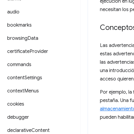
ejecución en lu
necesitan los p
audio
bookmarks
Conceptos
browsing
Data
Las advertencia
certificate
Provider
estas advertenc
las advertencia
commands
una introducció
content
Settings
acceso quieren 
context
Menus
Por ejemplo, la 
pestaña. Una fu
cookies
almacenamient
debugger
pueden habilita
declarative
Content