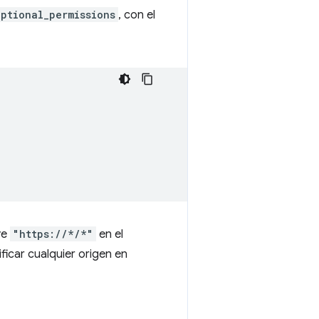
optional_permissions
, con el
ye
"https://*/*"
en el
ficar cualquier origen en