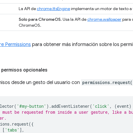
La API de
chrome.ttsEngine
implementa un motor de texto a v
Solo para ChromeOS
. Usa la API de
chrome.wallpaper
para 
ChromeOS.
re Permissions
para obtener más información sobre los permi
ta permisos opcionales
rmisos desde un gesto del usuario con
permissions.request(
lector
(
'#my-button'
).
addEventListener
(
'click'
,
(
event
)
 must be requested from inside a user gesture, like a b
er.
ions
.
request
({
[
'tabs'
],