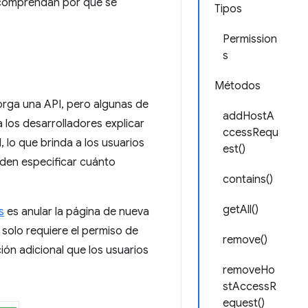
s comprendan por qué se
Tipos
Permission
s
Métodos
orga una API, pero algunas de
addHostA
 los desarrolladores explicar
ccessRequ
 lo que brinda a los usuarios
est()
eden especificar cuánto
contains()
getAll()
s
es anular la página de nueva
 solo requiere el permiso de
remove()
ión adicional que los usuarios
removeHo
stAccessR
equest()