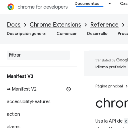
Documentos
Cas
Docs
Chrome Extensions
Reference
Descripción general
Comenzar
Desarrollo
Proc
idioma preferido.
Manifest V3
Página principal
➡ Manifest V2
chro
accessibility
Features
action
Usa la API de
c
alarms