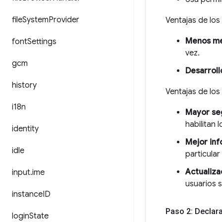
file
System
Provider
Ventajas de lo
Menos me
font
Settings
vez.
gcm
Desarroll
history
Ventajas de lo
i18n
Mayor se
habilitan 
identity
Mejor inf
idle
particular
Actualiza
input
.
ime
usuarios s
instance
ID
Paso 2: Declar
login
State