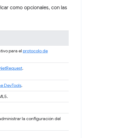
icar como opcionales, con las
tivo para el
protocolo de
eNetRequest
.
e DevTools
.
ML5.
dministrar la configuración del