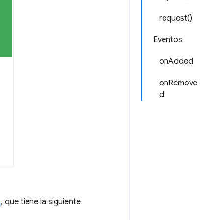
request()
Eventos
onAdded
onRemove
d
s
, que tiene la siguiente