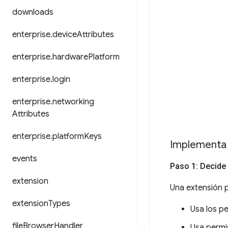
downloads
enterprise
.
device
Attributes
enterprise
.
hardware
Platform
enterprise
.
login
enterprise
.
networking
Attributes
enterprise
.
platform
Keys
Implementa 
events
Paso 1: Decide
extension
Una extensión p
extension
Types
Usa los p
file
Browser
Handler
Usa permi