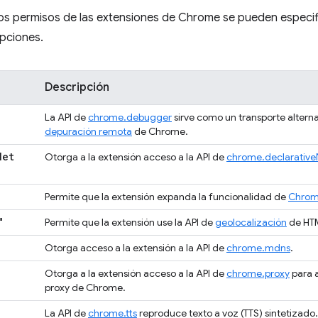
los permisos de las extensiones de Chrome se pueden especif
epciones.
Descripción
La API de
chrome.debugger
sirve como un transporte alterna
depuración remota
de Chrome.
Net
Otorga a la extensión acceso a la API de
chrome.declarativ
Permite que la extensión expanda la funcionalidad de
Chrom
"
Permite que la extensión use la API de
geolocalización
de HT
Otorga acceso a la extensión a la API de
chrome.mdns
.
Otorga a la extensión acceso a la API de
chrome.proxy
para a
proxy de Chrome.
La API de
chrome.tts
reproduce texto a voz (TTS) sintetizado.