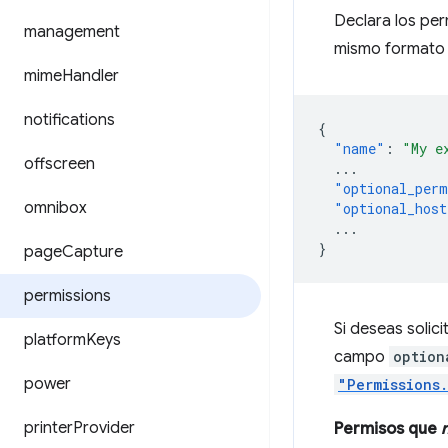
Declara los pe
management
mismo formato
mime
Handler
notifications
{
"name"
:
"My e
offscreen
...
"optional_perm
omnibox
"optional_host
...
}
page
Capture
permissions
Si deseas solic
platform
Keys
campo
option
power
"Permissions
printer
Provider
Permisos que