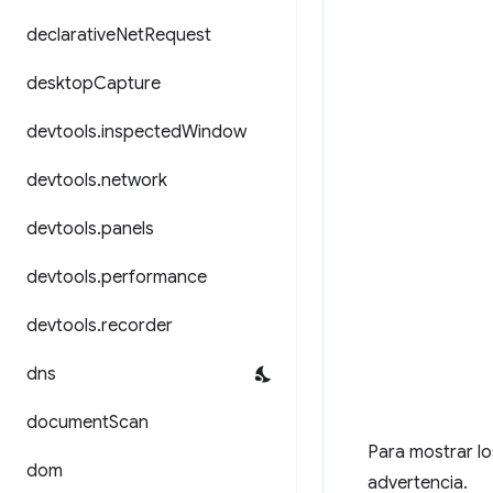
declarative
Net
Request
desktop
Capture
devtools
.
inspected
Window
devtools
.
network
devtools
.
panels
devtools
.
performance
devtools
.
recorder
dns
document
Scan
Para mostrar los
dom
advertencia.