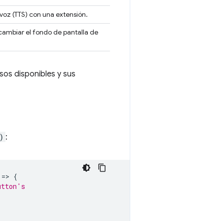
oz (TTS) con una extensión.
cambiar el fondo de pantalla de
sos disponibles y sus
)
:
=
>
{
utton's