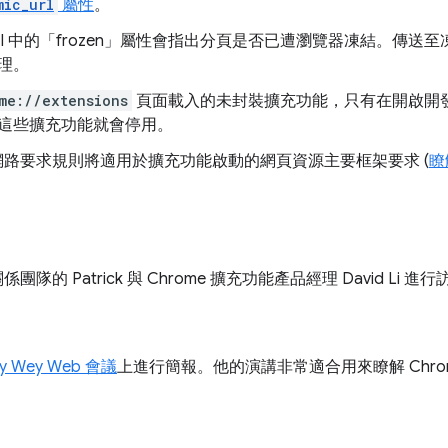
mic_url
屬性
。
PI 中的「frozen」
屬性會指出分頁是否已遭瀏覽器凍結。傳送至
理。
me://extensions
頁面載入的未封裝擴充功能，只有在開啟開
這些擴充功能就會停用。
聲明式網路要求規則將適用於擴充功能啟動的網頁資源主要框架要求 (
瞭
團隊的 Patrick 與 Chrome 擴充功能產品經理 David Li 進
y Wey Web 會議
上進行簡報。他的演講非常適合用來瞭解 Chro