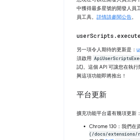
中獲得最多星號的開發人員
員工具。
詳情請參閱公告
。
user
Scripts
.
execut
另一項令人期待的更新是：
u
須啟用
ApiUserScriptsExe
試)。這個 API 可讓您
興這項功能即將推出！
平台更新
擴充功能平台還有幾項更新
Chrome 130：我們
(/docs/extensions/