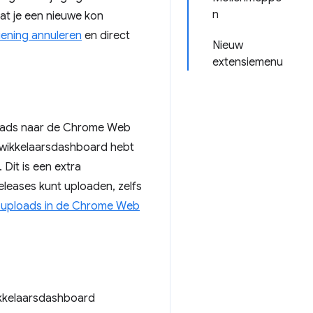
n
at je een nieuwe kon
diening annuleren
en direct
Nieuw
extensiemenu
ploads naar de Chrome Web
twikkelaarsdashboard hebt
Dit is een extra
eleases kunt uploaden, zelfs
e uploads in de Chrome Web
ikkelaarsdashboard