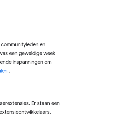
 communityleden en
it was een geweldige week
urende inspanningen om
ulen
.
erextensies. Er staan ​​een
 extensieontwikkelaars.