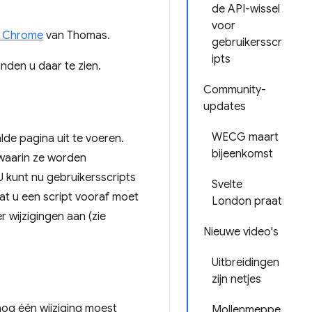
de API-wissel
voor
in Chrome
van Thomas.
gebruikersscr
ipts
nden u daar te zien.
Community-
updates
WECG maart
de pagina uit te voeren.
bijeenkomst
 waarin ze worden
 kunt nu gebruikersscripts
Svelte
dat u een script vooraf moet
London praat
 wijzigingen aan (zie
Nieuwe video's
Uitbreidingen
zijn netjes
nog één wijziging moest
Mollenmeppe