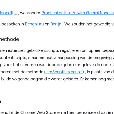
fspeellijst
, waaronder
Practical built-in AI with Gemini Nano 
ok bezoeken in
Bengaluru
en
Berlijn
. We zouden het geweldig vi
methode
nen extensies gebruikersscripts registreren om op een bepaal
t contentscripts, maar met extra aanpassing van de omgeving
g voor het uitvoeren van door de gebruiker geleverde code. U
tvoeren met de methode
userScripts.execute()
, in plaats van 
n bij de volgende pagina die wordt geladen. Er komen nog meer
n
ediend bij de Chrome Web Store en je toen gerealiseerd dat je 