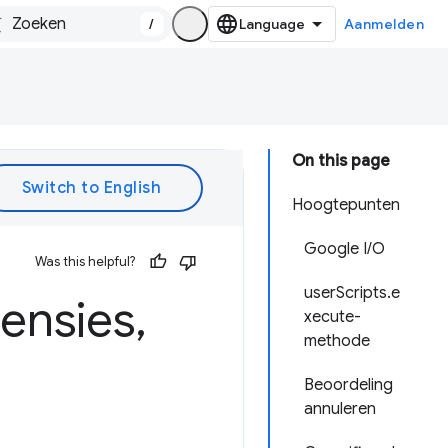
/
Aanmelden
On this page
Hoogtepunten
Google I/O
Was this helpful?
userScripts.e
ensies
,
xecute-
methode
Beoordeling
annuleren