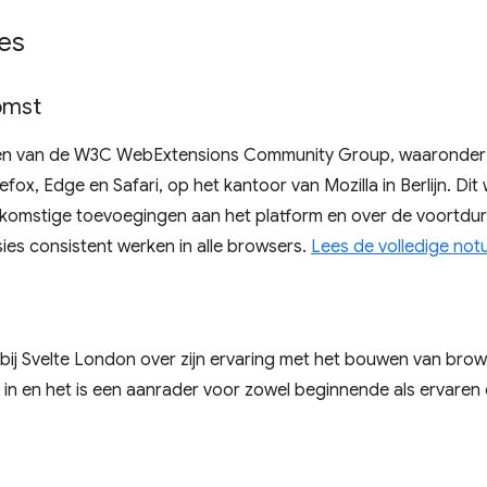
es
omst
en van de W3C WebExtensions Community Group, waaronder
fox, Edge en Safari, op het kantoor van Mozilla in Berlijn. D
ekomstige toevoegingen aan het platform en over de voortd
ies consistent werken in alle browsers.
Lees de volledige not
 bij Svelte London over zijn ervaring met het bouwen van brows
s in en het is een aanrader voor zowel beginnende als ervaren