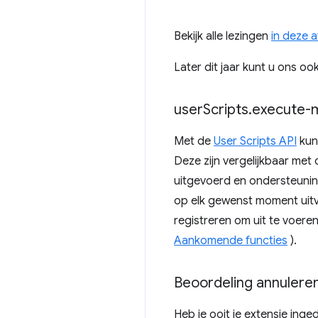
Bekijk alle lezingen
in deze a
Later dit jaar kunt u ons o
user
Scripts
.
execute-
Met de
User Scripts API
kun
Deze zijn vergelijkbaar me
uitgevoerd en ondersteunin
op elk gewenst moment ui
registreren om uit te voere
Aankomende functies
).
Beoordeling annulere
Heb je ooit je extensie ing