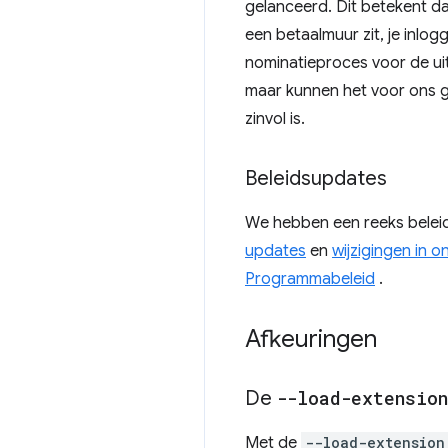
gelanceerd. Dit betekent dat
een betaalmuur zit, je inlo
nominatieproces voor de uit
maar kunnen het voor ons ge
zinvol is.
Beleidsupdates
We hebben een reeks belei
updates
en
wijzigingen in o
Programmabeleid
.
Afkeuringen
De
--load-extension
Met de
--load-extension