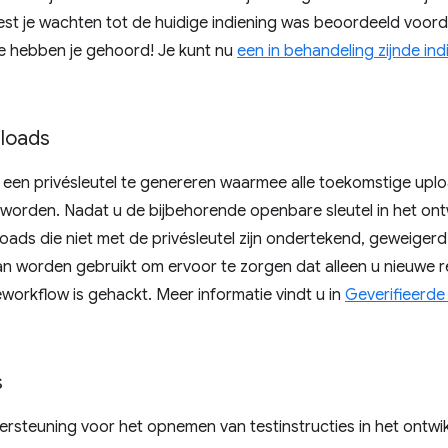
 je wachten tot de huidige indiening was beoordeeld voord
 we hebben je gehoord! Je kunt nu
een in behandeling zijnde in
loads
m een ​​privésleutel te genereren waarmee alle toekomstige u
orden. Nadat u de bijbehorende openbare sleutel in het on
ads die niet met de privésleutel zijn ondertekend, geweigerd. 
an worden gebruikt om ervoor te zorgen dat alleen u nieuwe r
eworkflow is gehackt. Meer informatie vindt u in
Geverifieerd
s
steuning voor het opnemen van testinstructies in het ontw