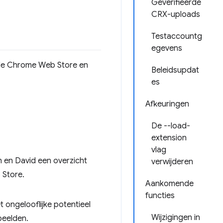
Geverifieerde
CRX-uploads
Testaccountg
egevens
 de Chrome Web Store en
Beleidsupdat
es
Afkeuringen
De --load-
extension
vlag
en David een overzicht
verwijderen
 Store.
Aankomende
functies
 ongelooflijke potentieel
Wijzigingen in
beelden.