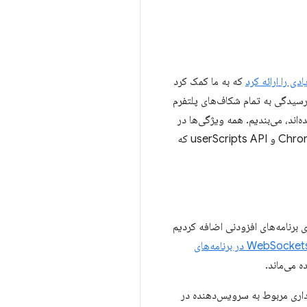
که به ما کمک کرد
 قابل‌توجهی در جهت کاهش شکاف ویژگی‌ها بین Manifest V2 و V3 داشته باشیم. در Chrome 120، رسیدگی به تمام شکاف‌های پلتفرم
اند، می‌بندیم. همه ویژگی‌ها در
حال حاضر در Chrome 120 Canary در دسترس هستند، به‌جز پشتیبانی از fileHandler برای ChromeOS Lacros و userScripts API که
یداری مربوط به کارکنان خدمات حل شده است. در Chrome 116، نگه‌داشتن زنده‌های قوی را به APIهای برنامه‌های افزودنی اضافه کردیم
استفاده از WebSockets در برنامه‌های
ه می‌ماند.
یداری مربوط به سرویس‌دهنده در