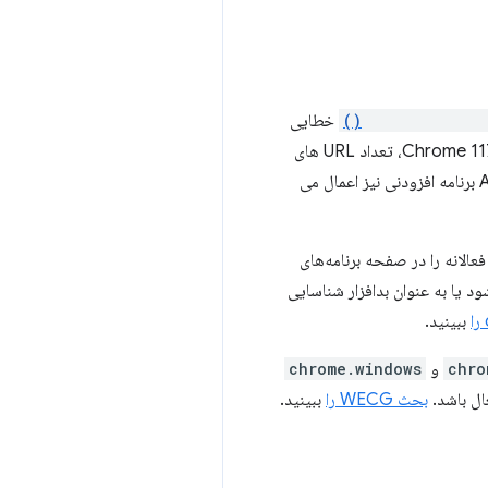
windows.create(
خطایی
نتوانست URL جاوا اسکریپت را باز کند. در Chrome 117، تعداد URL های
را افزایش دادیم، و مسدود کردن URL جاوا اسکریپت اکنون برای همه روش های API برنامه افزودنی نیز اعمال می
Ch موجود نباشد، کاربران اعلان‌های فعالانه را در صفحه برنامه‌های
 شود یا به عنوان بدافزار شناسایی
ببینید.
chro
و
chrome.windows
بحث WECG را
ببینید.