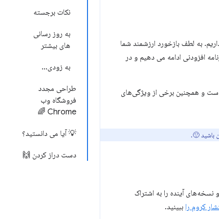
نکات برجسته
به روز رسانی
داریم. به لطف بازخورد ارزشمند شما
های بیشتر
سایر فروشندگان مرورگر در گروه انجمن WebExtensions، ما همچنان به بهبود APIهای برنامه افزودنی ادامه می دهیم و در
به زودی...
طراحی مجدد
 است و همچنین برخی از ویژگی‌های
فروشگاه وب
Chrome 🌈
💡 آیا می دانستید؟
 باشید 🙂.
دست دراز کردن 🙌
ی‌گذاریم، به طور خلاصه سایر بهبودهای API را مرور می‌کنیم و نسخه‌های آینده را به اشتراک
تشار کروم را
ببینید.