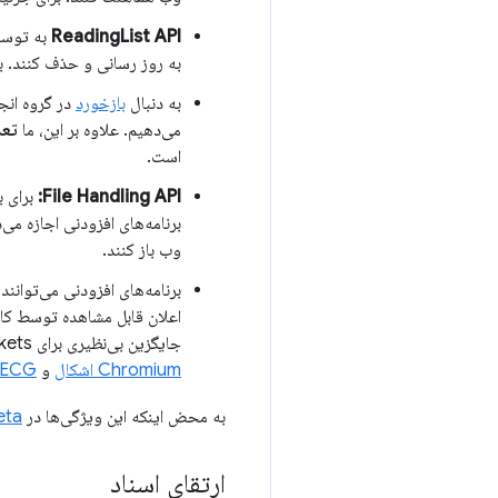
ReadingList API
به روز رسانی و حذف کنند. ب
به دنبال
بازخورد
در گروه انج
می‌دهیم. علاوه بر این، ما
تعدا
است.
File Handling API:
وب باز کنند.
برنامه‌های افزودنی می‌توانند از 
اعلان قابل مشاهده توسط کار
جایگزین بی‌نظیری برای WebSockets در سرویس‌کاران (MV3) برای ارتباط ناهمزمان مشتری-سرور شود. برای جزئیات، به بحث
Chromium اشکال
و
ECG
به محض اینکه این ویژگی‌ها در
eta
ارتقای اسناد