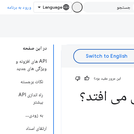
ورود به برنامه
در این صفحه
API های افزونه و
ویژگی های جدید
این مرور مفید بود؟
نکات برجسته
 می افتد؟
راه اندازی API
بیشتر
به زودی...
ارتقای اسناد