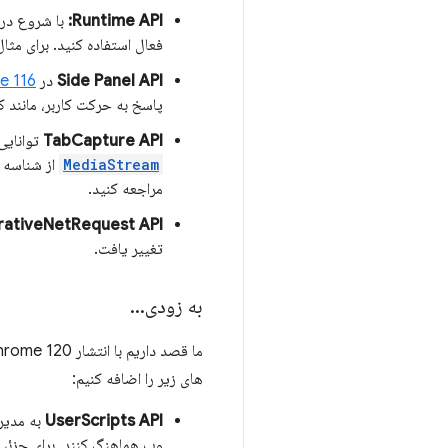
Runtime API:
با شروع در Chrome 116، می‌توانید ا
فعال استفاده کنید. برای مثال
Side Panel API
در
e 116
پاسخ به حرکت کاربر، مانند ک
TabCapture API
توانایی
MediaStream
از شناسه جریان د
مراجعه کنید.
rativeNetRequest API:
تغییر یافت.
به زودی
.
.
.
ما قصد داریم با انتشار Chrome 120 به همه موارد باقی مانده در
های زیر را اضافه کنیم:
UserScripts API
به مدیرا
وب هماهنگ کنند. برای جزئی