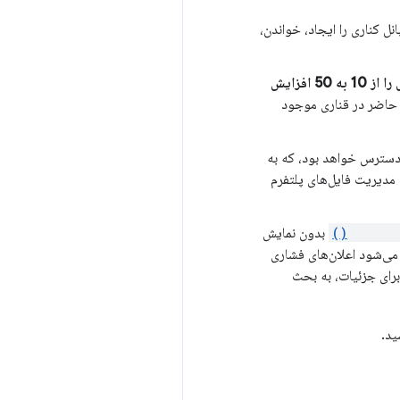
عه دهندگان این امکان را می دهد که ابرداده های واقع در پانل Reading List پانل کناری را ایجاد، خواندن،
 افزایش
حاضر در قناری موجود
ChromeOS 120 شروع می‌شود، در دسترس خواهد بود، که به
ا به روشی مشابه با مدیریت فایل‌های پلتفرم
self.re
بدون نمایش
 می‌شود اعلان‌های فشاری
ید.