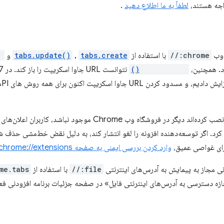
لطفاً به ما اطلاع دهید
.
ی وب
chrome://
با استفاده از
tabs.create
,
tabs.update()
و
)
رد. همچنین،
tabs.update()
در Chrome 117، اگر افزونه‌ای که نصب کرده‌اند دیگر در فروشگاه وب rome
یافت خواهند کرد. اگر توسعه‌دهنده افزونه را لغو انتشار کند، به دلیل نقض خط‌مشی حذف
برای غواصی عمیق،
وارد کردن بررسی ایمنی به صفحه chrome://extensions را
file://
با استفاده از
me.tabs