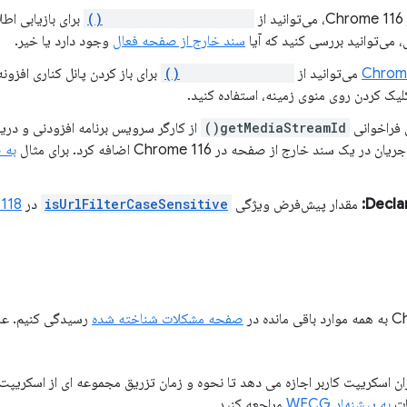
ز
runtime.getContexts()
برای بازیابی اطل
، می‌توانید بررسی کنید که آیا
سند خارج از صفحه فعال
وجود دارد یا خیر.
Chrom
می‌توانید از
sidepanel.open()
برای باز کردن پانل کناری افزون
لیک کردن روی منوی زمینه، استفاده کنید.
 فراخوانی
getMediaStreamId()
از کارگر سرویس برنامه افزودنی و در
ر یک سند خارج از صفحه در Chrome 116 اضافه کرد. برای مثال
به 
Decla
مقدار پیش‌فرض ویژگی
isUrlFilterCaseSensitive
در
118
صفحه مشکلات شناخته شده
رسیدگی کنیم. علا
ن اسکریپت کاربر اجازه می دهد تا نحوه و زمان تزریق مجموعه ای از اسکریپت
ات
به پیشنهاد WECG
مراجعه کنید.