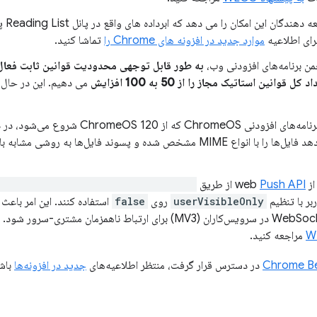
به توس
رای اطلاعیه
موارد جدید در افزونه های Chrome را
تماشا کنید.
من برنامه‌های افزودنی وب،
به طور قابل توجهی محدودیت قوانین ثابت فعال را از 10 به 50
د کل قوانین استاتیک مجاز را از 50 به 100 افزایش
می دهیم. این در حال 
برای برنامه‌های افزودنی ChromeOS که از 
برنامه‌های افزودنی اجازه می‌دهد فایل‌ها را با انواع MIME مشخص شده و پسوند فایل‌ه
web
Push API
از طریق
gistration.pushManager.subscribe()
بر با تنظیم
userVisibleOnly
روی
false
استفاده کنند. این امر باعث
W
مراجعه کنید.
Chrome B
در دسترس قرار گرفت، منتظر اطلاعیه‌های
جدید در افزونه‌ها
باش