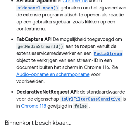
API voor zijpaneel
In
Chrome 116
kunt u
sidepanel.open()
gebruiken om het zijpaneel van
de extensie programmatisch te openen als reactie
op een gebruikersgebaar, zoals klikken op een
contextmenu.
TabCapture API
De mogelijkheid toegevoegd om
getMediaStreamId()
aan te roepen vanuit de
extensieservicemedewerker en een
MediaStream
object te verkrijgen van een stream-ID in een
document buiten het scherm in Chrome 116. Zie
Audio-opname en schermopname
voor
voorbeelden.
DeclarativeNetRequest API:
de standaardwaarde
voor de eigenschap
isUrlFilterCaseSensitive
is
in
Chrome 118
gewijzigd in
false
.
Binnenkort beschikbaar
.
.
.