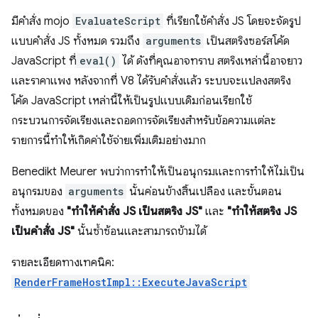
มีคำสั่ง mojo
EvaluateScript
ที่เรียกใช้คำสั่ง JS โดยจะจัดรูป
แบบคำสั่ง JS ทั้งหมด รวมถึง
arguments
เป็นสตริงซอร์สโค้ด
JavaScript ที่
eval()
ได้ ดังที่คุณอาจทราบ สตริงเหล่านี้อาจยาว
และราคาแพง หลังจากที่ V8 ได้รับคําสั่งแล้ว ระบบจะแปลงสตริง
โค้ด JavaScript เหล่านี้ให้เป็นรูปแบบเดิมก่อนเรียกใช้
กระบวนการจัดเรียงและถอดการจัดเรียงสำหรับข้อความแต่ละ
รายการนี้ทำให้เกิดค่าใช้จ่ายเพิ่มเติมอย่างมาก
Benedikt Meurer พบว่าการทำให้เป็นอนุกรมและการทำให้ไม่เป็น
อนุกรมของ
arguments
นั้นค่อนข้างสิ้นเปลือง และขั้นตอน
ทั้งหมดของ
"ทำให้คำสั่ง JS เป็นสตริง JS"
และ
"ทำให้สตริง JS
เป็นคำสั่ง JS"
นั้นซ้ำซ้อนและสามารถข้ามได้
รายละเอียดทางเทคนิค:
RenderFrameHostImpl::ExecuteJavaScript