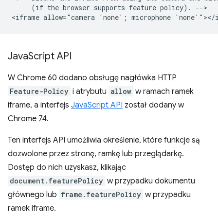
     (if the browser supports feature policy). -->

Java
Script API
W Chrome 60 dodano obsługę nagłówka HTTP
Feature-Policy
i atrybutu
allow
w ramach ramek
iframe, a interfejs
JavaScript API
został dodany w
Chrome 74.
Ten interfejs API umożliwia określenie, które funkcje są
dozwolone przez stronę, ramkę lub przeglądarkę.
Dostęp do nich uzyskasz, klikając
document.featurePolicy
w przypadku dokumentu
głównego lub
frame.featurePolicy
w przypadku
ramek iframe.