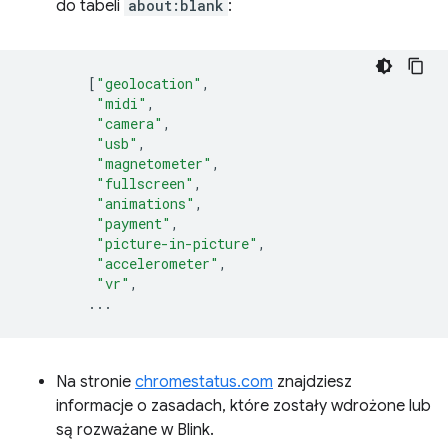
do tabeli
about:blank
:
[
"geolocation"
,
"midi"
,
"camera"
,
"usb"
,
"magnetometer"
,
"fullscreen"
,
"animations"
,
"payment"
,
"picture-in-picture"
,
"accelerometer"
,
"vr"
,
...
Na stronie
chromestatus.com
znajdziesz
informacje o zasadach, które zostały wdrożone lub
są rozważane w Blink.