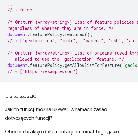
);
// → false
/* @return {Array<string>} List of feature policies 
regardless of whether they are in force. */
document
.
featurePolicy
.
features
();
// → ["geolocation", "midi",  "camera", "usb", "aut
/* @return {Array<string>} List of origins (used thr
   allowed to use the 'geolocation' feature. */
document
.
featurePolicy
.
getAllowlistForFeature
(
'geolo
// → ["https://example.com"]
Lista zasad
Jakich funkcji można używać w ramach zasad
dotyczących funkcji?
Obecnie brakuje dokumentacji na temat tego, jakie