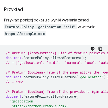
Przykład
Przykład poniżej pokazuje wyniki wysłania zasad
Feature-Policy: geolocation 'self'
w witrynie
https://example.com
:
/* @return {Array<string>} List of feature policies 
document
.
featurePolicy
.
allowedFeatures
();
// → ["geolocation", "midi",  "camera", "usb", "aut
/* @return {boolean} True if the page allows the 'ge
document
.
featurePolicy
.
allowsFeature
(
'geolocation'
);
// → true
/* @return {boolean} True if the provided origin all
document
.
featurePolicy
.
allowsFeature
(
'geolocation'
,
'https://another-example.com/'