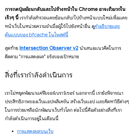
การกดปุ่มย้อนกลับและไปข้างหน้าใน Chrome อาจ
เร็วมาก
ใน
เร็วๆ นี้
เรากําลังสํารวจแคชย้อนกลับ/ไปข้างหน้าแบบใหม่เพื่อแคช
หน้าเว็บในหน่วยความจําเมื่อผู้ใช้ไปยังหน้าอื่น ดู
คำอธิบายและ
ต้นแบบของ bfcache ในโพสต์นี้
สุดท้าย
Intersection Observer v2
นำเสนอแนวคิดในการ
ติดตาม "การแสดงผล" จริงของเป้าหมาย
สิ่งที่เรากำลังดำเนินการ
เราไม่หยุดพัฒนาแค่ฟีเจอร์เบราว์เซอร์ นอกจากนี้ เรายังพิจารณา
ประสิทธิภาพของเว็บแอปพลิเคชัน สร้างเว็บแอป และคิดหาวิธีต่างๆ
ในการช่วยเหลือนักพัฒนาเว็บทั่วโลก ต่อไปนี้คือตัวอย่างสิ่งที่เรา
กำลังดำเนินการอยู่ในเดือนนี้
การแสดงผลบนเว็บ