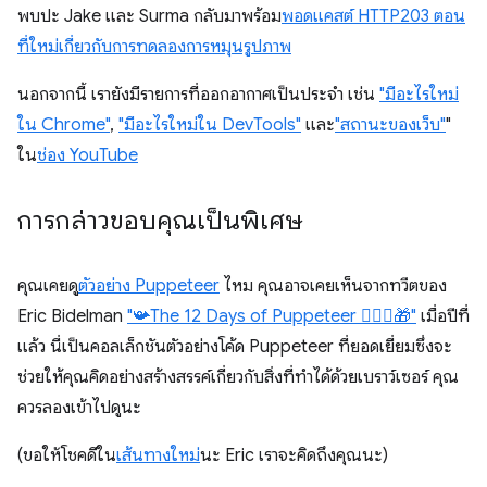
พบปะ Jake และ Surma กลับมาพร้อม
พอดแคสต์ HTTP203 ตอน
ที่ใหม่เกี่ยวกับการทดลองการหมุนรูปภาพ
นอกจากนี้ เรายังมีรายการที่ออกอากาศเป็นประจำ เช่น
"มีอะไรใหม่
ใน Chrome"
,
"มีอะไรใหม่ใน DevTools"
และ
"สถานะของเว็บ"
"
ใน
ช่อง YouTube
การกล่าวขอบคุณเป็นพิเศษ
คุณเคยดู
ตัวอย่าง Puppeteer
ไหม คุณอาจเคยเห็นจากทวีตของ
Eric Bidelman
"📯The 12 Days of Puppeteer 🤹🏻‍♂️🎁"
เมื่อปีที่
แล้ว นี่เป็นคอลเล็กชันตัวอย่างโค้ด Puppeteer ที่ยอดเยี่ยมซึ่งจะ
ช่วยให้คุณคิดอย่างสร้างสรรค์เกี่ยวกับสิ่งที่ทำได้ด้วยเบราว์เซอร์ คุณ
ควรลองเข้าไปดูนะ
(ขอให้โชคดีใน
เส้นทางใหม่
นะ Eric เราจะคิดถึงคุณนะ)