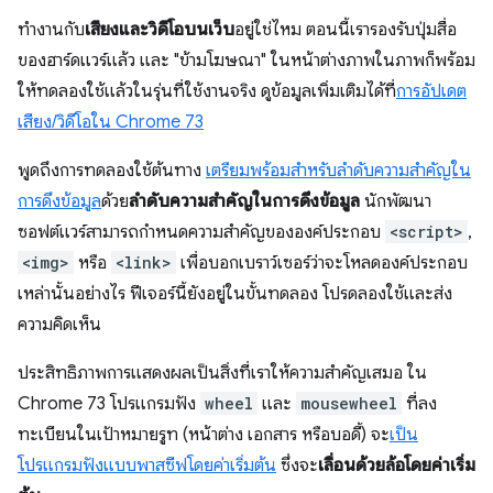
ทำงานกับ
เสียงและวิดีโอบนเว็บ
อยู่ใช่ไหม ตอนนี้เรารองรับปุ่มสื่อ
ของฮาร์ดแวร์แล้ว และ "ข้ามโฆษณา" ในหน้าต่างภาพในภาพก็พร้อม
ให้ทดลองใช้แล้วในรุ่นที่ใช้งานจริง ดูข้อมูลเพิ่มเติมได้ที่
การอัปเดต
เสียง/วิดีโอใน Chrome 73
พูดถึงการทดลองใช้ต้นทาง
เตรียมพร้อมสําหรับลําดับความสําคัญใน
การดึงข้อมูล
ด้วย
ลําดับความสําคัญในการดึงข้อมูล
นักพัฒนา
ซอฟต์แวร์สามารถกําหนดความสําคัญขององค์ประกอบ
<script>
,
<img>
หรือ
<link>
เพื่อบอกเบราว์เซอร์ว่าจะโหลดองค์ประกอบ
เหล่านั้นอย่างไร ฟีเจอร์นี้ยังอยู่ในขั้นทดลอง โปรดลองใช้และส่ง
ความคิดเห็น
ประสิทธิภาพการแสดงผลเป็นสิ่งที่เราให้ความสำคัญเสมอ ใน
Chrome 73 โปรแกรมฟัง
wheel
และ
mousewheel
ที่ลง
ทะเบียนในเป้าหมายรูท (หน้าต่าง เอกสาร หรือบอดี้) จะ
เป็น
โปรแกรมฟังแบบพาสซีฟโดยค่าเริ่มต้น
ซึ่งจะ
เลื่อนด้วยล้อโดยค่าเริ่ม