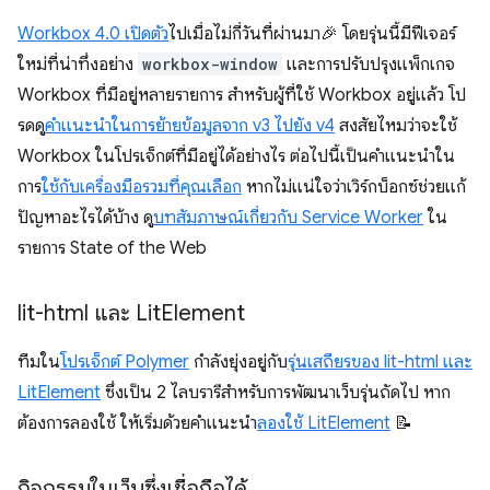
Workbox 4.0 เปิดตัว
ไปเมื่อไม่กี่วันที่ผ่านมา🎉 โดยรุ่นนี้มีฟีเจอร์
ใหม่ที่น่าทึ่งอย่าง
workbox-window
และการปรับปรุงแพ็กเกจ
Workbox ที่มีอยู่หลายรายการ สําหรับผู้ที่ใช้ Workbox อยู่แล้ว โป
รดดู
คําแนะนําในการย้ายข้อมูลจาก v3 ไปยัง v4
สงสัยไหมว่าจะใช้
Workbox ในโปรเจ็กต์ที่มีอยู่ได้อย่างไร ต่อไปนี้เป็นคำแนะนำใน
การ
ใช้กับเครื่องมือรวมที่คุณเลือก
หากไม่แน่ใจว่าเวิร์กบ็อกซ์ช่วยแก้
ปัญหาอะไรได้บ้าง ดู
บทสัมภาษณ์เกี่ยวกับ Service Worker
ใน
รายการ State of the Web
lit-html และ Lit
Element
ทีมใน
โปรเจ็กต์ Polymer
กำลังยุ่งอยู่กับ
รุ่นเสถียรของ lit-html และ
LitElement
ซึ่งเป็น 2 ไลบรารีสำหรับการพัฒนาเว็บรุ่นถัดไป หาก
ต้องการลองใช้ ให้เริ่มด้วยคำแนะนำ
ลองใช้ LitElement
📝
กิจกรรมในเว็บซึ่งเชื่อถือได้