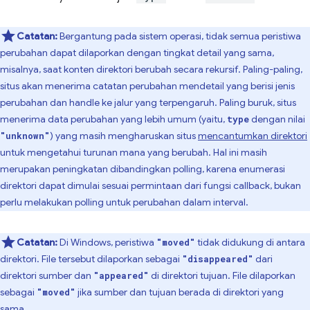
Catatan:
Bergantung pada sistem operasi, tidak semua peristiwa
perubahan dapat dilaporkan dengan tingkat detail yang sama,
misalnya, saat konten direktori berubah secara rekursif. Paling-paling,
situs akan menerima catatan perubahan mendetail yang berisi jenis
perubahan dan handle ke jalur yang terpengaruh. Paling buruk, situs
menerima data perubahan yang lebih umum (yaitu,
dengan nilai
type
) yang masih mengharuskan situs
mencantumkan direktori
"unknown"
untuk mengetahui turunan mana yang berubah. Hal ini masih
merupakan peningkatan dibandingkan polling, karena enumerasi
direktori dapat dimulai sesuai permintaan dari fungsi callback, bukan
perlu melakukan polling untuk perubahan dalam interval.
Catatan:
Di Windows, peristiwa
tidak didukung di antara
"moved"
direktori. File tersebut dilaporkan sebagai
dari
"disappeared"
direktori sumber dan
di direktori tujuan. File dilaporkan
"appeared"
sebagai
jika sumber dan tujuan berada di direktori yang
"moved"
sama.