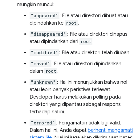
mungkin muncul:
"appeared"
: File atau direktori dibuat atau
dipindahkan ke
root
.
"disappeared"
: File atau direktori dihapus
atau dipindahkan dari
root
.
"modified"
: File atau direktori telah diubah.
"moved"
: File atau direktori dipindahkan
dalam
root
.
"unknown"
: Hal ini menunjukkan bahwa nol
atau lebih banyak peristiwa terlewat.
Developer harus melakukan polling pada
direktori yang dipantau sebagai respons
terhadap hal ini.
"errored"
: Pengamatan tidak lagi valid.
Dalam hal ini, Anda dapat
berhenti mengamati
sistem file
. Nilai ini juga akan dikirim saat batas