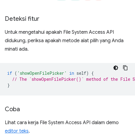
Deteksi fitur
Untuk mengetahui apakah File System Access API
didukung, periksa apakah metode alat pilih yang Anda
minati ada.
if
(
'showOpenFilePicker'
in
self
)
{
// The `showOpenFilePicker()` method of the File S
}
Coba
Lihat cara kerja File System Access API dalam demo
editor teks
.