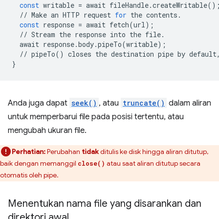
const
writable
=
await
fileHandle
.
createWritable
()
//
Make
an
HTTP
request
for
the
contents
.
const
response
=
await
fetch
(
url
);
//
Stream
the
response
into
the
file
.
await
response
.
body
.
pipeTo
(
writable
);
//
pipeTo
()
closes
the
destination
pipe
by
default
}
Anda juga dapat
seek()
, atau
truncate()
dalam aliran
untuk memperbarui file pada posisi tertentu, atau
mengubah ukuran file.
Perhatian:
Perubahan
tidak
ditulis ke disk hingga aliran ditutup,
baik dengan memanggil
atau saat aliran ditutup secara
close()
otomatis oleh pipe.
Menentukan nama file yang disarankan dan
direktori awal