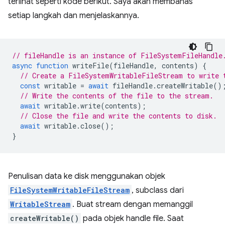
terlihat seperti kode berikut. Saya akan membahas
setiap langkah dan menjelaskannya.
// fileHandle is an instance of FileSystemFileHandle
async
function
writeFile
(
fileHandle
,
contents
)
{
// Create a FileSystemWritableFileStream to write 
const
writable
=
await
fileHandle
.
createWritable
()
// Write the contents of the file to the stream.
await
writable
.
write
(
contents
);
// Close the file and write the contents to disk.
await
writable
.
close
();
}
Penulisan data ke disk menggunakan objek
FileSystemWritableFileStream
, subclass dari
WritableStream
. Buat stream dengan memanggil
createWritable()
pada objek handle file. Saat