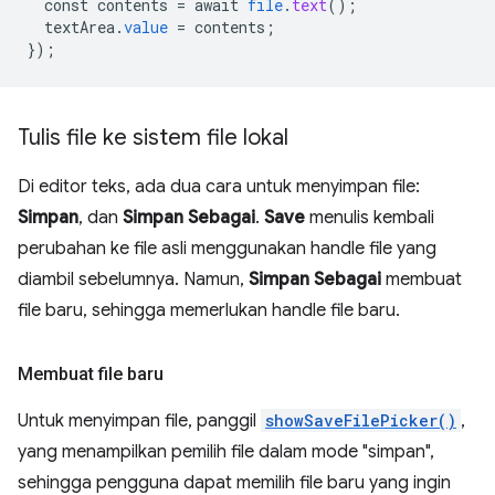
const
contents
=
await
file
.
text
();
textArea
.
value
=
contents
;
}
);
Tulis file ke sistem file lokal
Di editor teks, ada dua cara untuk menyimpan file:
Simpan
, dan
Simpan Sebagai
.
Save
menulis kembali
perubahan ke file asli menggunakan handle file yang
diambil sebelumnya. Namun,
Simpan Sebagai
membuat
file baru, sehingga memerlukan handle file baru.
Membuat file baru
Untuk menyimpan file, panggil
showSaveFilePicker()
,
yang menampilkan pemilih file dalam mode "simpan",
sehingga pengguna dapat memilih file baru yang ingin