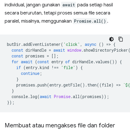
individual, jangan gunakan
await
pada setiap hasil
secara berurutan, tetapi proses semua file secara
paralel, misalnya, menggunakan
Promise.all()
.
butDir
.
addEventListener
(
'click'
,
async
()
=
>
{
const
dirHandle
=
await
window
.
showDirectoryPicker
const
promises
=
[];
for
await
(
const
entry
of
dirHandle
.
values
())
{
if
(
entry
.
kind
!==
'file'
)
{
continue
;
}
promises
.
push
(
entry
.
getFile
().
then
((
file
)
=
>
`
${
}
console
.
log
(
await
Promise
.
all
(
promises
));
});
Membuat atau mengakses file dan folder