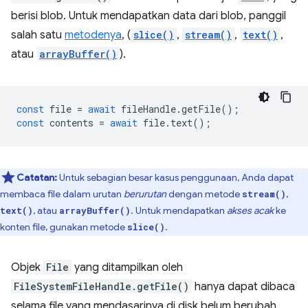
berisi blob. Untuk mendapatkan data dari blob, panggil
salah satu
metodenya
, (
slice()
,
stream()
,
text()
,
atau
arrayBuffer()
).
const
file
=
await
fileHandle
.
getFile
();
const
contents
=
await
file
.
text
();
Catatan:
Untuk sebagian besar kasus penggunaan, Anda dapat
membaca file dalam urutan
berurutan
dengan metode
,
stream()
, atau
. Untuk mendapatkan
akses acak
ke
text()
arrayBuffer()
konten file, gunakan metode
.
slice()
Objek
File
yang ditampilkan oleh
FileSystemFileHandle.getFile()
hanya dapat dibaca
selama file yang mendasarinya di disk belum berubah.