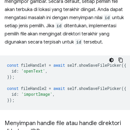
mengimpor gambar. Secara default, setiap pemilih file
akan terbuka di lokasi yang terakhir diingat. Anda dapat
mengatasi masalah ini dengan menyimpan nilai
id
untuk
setiap jenis pemilih. Jika
id
ditentukan, implementasi
pemilih file akan mengingat direktori terakhir yang
digunakan secara terpisah untuk
id
tersebut.
const
fileHandle1
=
await
self
.
showSaveFilePicker
({
id
:
'openText'
,
});
const
fileHandle2
=
await
self
.
showSaveFilePicker
({
id
:
'importImage'
,
});
Menyimpan handle file atau handle direktori