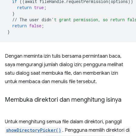
if
((
await
fileHandle
.
requestPermission
(
options
))
return
true
;
}
//
The
user
didn
't grant permission, so return fal
return
false
;
}
Dengan meminta izin tulis bersama permintaan baca,
saya mengurangi jumlah dialog izin; pengguna melihat
satu dialog saat membuka file, dan memberikan izin
untuk membaca dan menulis file tersebut.
Membuka direktori dan menghitung isinya
Untuk menghitung semua file dalam direktori, panggil
showDirectoryPicker()
. Pengguna memilih direktori di