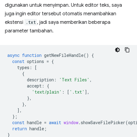
digunakan untuk menyimpan. Untuk editor teks, saya
juga ingin editor tersebut otomatis menambahkan
ekstensi
.txt
, jadi saya memberikan beberapa
parameter tambahan.
async
function
getNewFileHandle
()
{
const
options
=
{
types
:
[
{
description
:
'Text Files'
,
accept
:
{
'text/plain'
:
[
'.txt'
],
},
},
],
};
const
handle
=
await
window
.
showSaveFilePicker
(
opt
return
handle
;
}