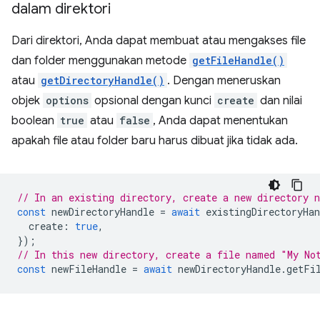
dalam direktori
Dari direktori, Anda dapat membuat atau mengakses file
dan folder menggunakan metode
getFileHandle()
atau
getDirectoryHandle()
. Dengan meneruskan
objek
options
opsional dengan kunci
create
dan nilai
boolean
true
atau
false
, Anda dapat menentukan
apakah file atau folder baru harus dibuat jika tidak ada.
// In an existing directory, create a new directory 
const
newDirectoryHandle
=
await
existingDirectoryHan
create
:
true
,
});
// In this new directory, create a file named "My No
const
newFileHandle
=
await
newDirectoryHandle
.
getFi