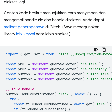
diakses lagi.
Contoh kode berikut menunjukkan cara menyimpan dan
mengambil handle file dan handle direktori. Anda dapat
melihat penerapannya
di Glitch. (Saya menggunakan
library
idb-keyval
agar lebih singkat.)
import
{
get
,
set
}
from
'https://unpkg.com/idb-keyv
const
pre1
=
document
.
querySelector
(
'pre.file'
);
const
pre2
=
document
.
querySelector
(
'pre.directory'
)
const
button1
=
document
.
querySelector
(
'button.file'
const
button2
=
document
.
querySelector
(
'button.direc
// File handle
button1
.
addEventListener
(
'click'
,
async
()
=
>
{
try
{
const
fileHandleOrUndefined
=
await
get
(
'file'
);
if
(
fileHandleOrUndefined
)
{