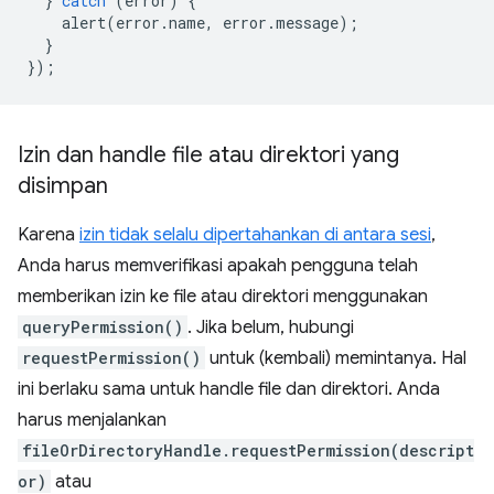
}
catch
(
error
)
{
alert
(
error
.
name
,
error
.
message
);
}
});
Izin dan handle file atau direktori yang
disimpan
Karena
izin tidak selalu dipertahankan di antara sesi
,
Anda harus memverifikasi apakah pengguna telah
memberikan izin ke file atau direktori menggunakan
queryPermission()
. Jika belum, hubungi
requestPermission()
untuk (kembali) memintanya. Hal
ini berlaku sama untuk handle file dan direktori. Anda
harus menjalankan
fileOrDirectoryHandle.requestPermission(descript
or)
atau