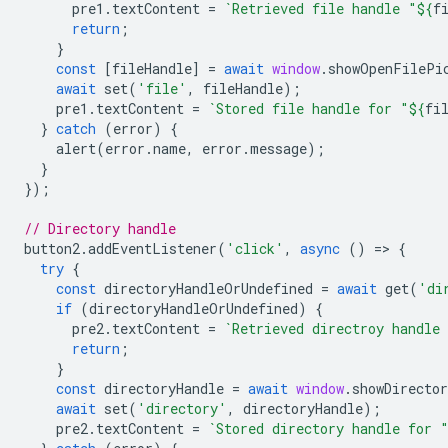
pre1
.
textContent
=
`Retrieved file handle "
${
f
return
;
}
const
[
fileHandle
]
=
await
window
.
showOpenFilePi
await
set
(
'file'
,
fileHandle
);
pre1
.
textContent
=
`Stored file handle for "
${
fi
}
catch
(
error
)
{
alert
(
error
.
name
,
error
.
message
);
}
});
// Directory handle
button2
.
addEventListener
(
'click'
,
async
()
=
>
{
try
{
const
directoryHandleOrUndefined
=
await
get
(
'di
if
(
directoryHandleOrUndefined
)
{
pre2
.
textContent
=
`Retrieved directroy handle
return
;
}
const
directoryHandle
=
await
window
.
showDirecto
await
set
(
'directory'
,
directoryHandle
);
pre2
.
textContent
=
`Stored directory handle for 