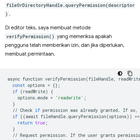
fileOrDirectoryHandle.queryPermission(descriptor
)
.
Di editor teks, saya membuat metode
verifyPermission()
yang memeriksa apakah
pengguna telah memberikan izin, dan jika diperlukan,
membuat permintaan.
async
function
verifyPermission
(
fileHandle
,
readWrit
const
options
=
{};
if
(
readWrite
)
{
options
.
mode
=
'readwrite'
;
}
//
Check
if
permission
was
already
granted
.
If
so
,
if
((
await
fileHandle
.
queryPermission
(
options
))
==
return
true
;
}
//
Request
permission
.
If
the
user
grants
permissi