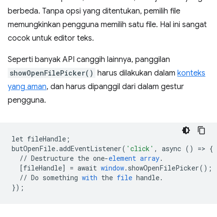
berbeda. Tanpa opsi yang ditentukan, pemilih file
memungkinkan pengguna memilih satu file. Hal ini sangat
cocok untuk editor teks.
Seperti banyak API canggih lainnya, panggilan
showOpenFilePicker()
harus dilakukan dalam
konteks
yang aman
, dan harus dipanggil dari dalam gestur
pengguna.
let
fileHandle
;
butOpenFile
.
addEventListener
(
'click'
,
async
()
=
>
{
//
Destructure
the
one
-
element
array
.
[
fileHandle
]
=
await
window
.
showOpenFilePicker
();
//
Do
something
with
the
file
handle
.
}
);