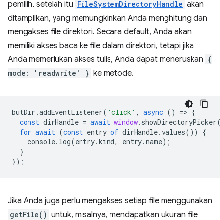
pemilih, setelah itu
FileSystemDirectoryHandle
akan
ditampilkan, yang memungkinkan Anda menghitung dan
mengakses file direktori. Secara default, Anda akan
memiliki akses baca ke file dalam direktori, tetapi jika
Anda memerlukan akses tulis, Anda dapat meneruskan
{
mode: 'readwrite' }
ke metode.
butDir
.
addEventListener
(
'click'
,
async
()
=
>
{
const
dirHandle
=
await
window
.
showDirectoryPicker
for
await
(
const
entry
of
dirHandle
.
values
())
{
console
.
log
(
entry
.
kind
,
entry
.
name
);
}
});
Jika Anda juga perlu mengakses setiap file menggunakan
getFile()
untuk, misalnya, mendapatkan ukuran file