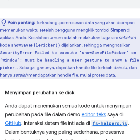
Poin penting:
Terkadang, pemrosesan data yang akan disimpan
memerlukan waktu setelah pengguna mengklik tombol
Simpan
di
aplikasi Anda. Kesalahan umum adalah melakukan tugas ini
sebelum
kode
dijalankan, sehingga menghasilkan
showSaveFilePicker()
SecurityError Failed to execute 'showSaveFilePicker' on
'Window': Must be handling a user gesture to show a file
. Sebagai gantinya, dapatkan handle file terlebih dahulu, dan
picker.
hanya
setelah
mendapatkan handle file, mulai proses data.
Menyimpan perubahan ke disk
Anda dapat menemukan semua kode untuk menyimpan
perubahan pada file dalam demo
editor teks
saya di
GitHub
. Interaksi sistem file inti ada di
fs-helpers.js
.
Dalam bentuknya yang paling sederhana, prosesnya