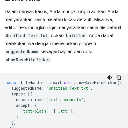
Dalam banyak kasus, Anda mungkin ingin aplikasi Anda
menyarankan nama file atau lokasi default. Misalnya,
editor teks mungkin ingin menyarankan nama file default
Untitled Text.txt
, bukan
Untitled
. Anda dapat
melakukannya dengan meneruskan properti
suggestedName
sebagai bagian dari opsi
showSaveFilePicker
.
const
fileHandle
=
await
self
.
showSaveFilePicker
({
suggestedName
:
'Untitled Text.txt'
,
types
:
[{
description
:
'Text documents'
,
accept
:
{
'text/plain'
:
[
'.txt'
],
},
}],