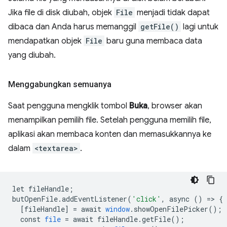
Jika file di disk diubah, objek
File
menjadi tidak dapat
dibaca dan Anda harus memanggil
getFile()
lagi untuk
mendapatkan objek
File
baru guna membaca data
yang diubah.
Menggabungkan semuanya
Saat pengguna mengklik tombol
Buka
, browser akan
menampilkan pemilih file. Setelah pengguna memilih file,
aplikasi akan membaca konten dan memasukkannya ke
dalam
<textarea>
.
let
fileHandle
;
butOpenFile
.
addEventListener
(
'click'
,
async
()
=
>
{
[
fileHandle
]
=
await
window
.
showOpenFilePicker
();
const
file
=
await
fileHandle
.
getFile
();