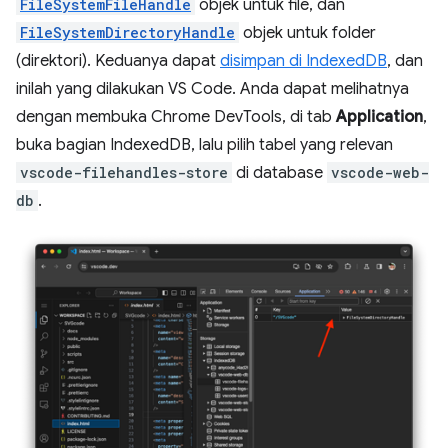
FileSystemFileHandle
objek untuk file, dan
FileSystemDirectoryHandle
objek untuk folder
(direktori). Keduanya dapat
disimpan di IndexedDB
, dan
inilah yang dilakukan VS Code. Anda dapat melihatnya
dengan membuka Chrome DevTools, di tab
Application
,
buka bagian IndexedDB, lalu pilih tabel yang relevan
vscode-filehandles-store
di database
vscode-web-
db
.