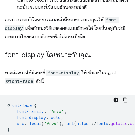
ไม่สำเร็จ ซึ่งจะทำให้ระบบแสดงแบบอักษรสำรองตามปกติ มิ
ฉะนั้น ระบบจะใช้แบบอักษรตามปกติ
การทำความเข้าใจระยะเวลาเหล่านี้หมายความว่าคุณใช้
font-
display
เพื่อกำหนดวิธีแสดงผลแบบอักษรได้ โดยขึ้นอยู่กับว่ามี
การดาวน์โหลดแบบอักษรหรือไม่และเมื่อใด
font-display ใดเหมาะกับคุณ
หากต้องการใช้ข้อบ่งชี้
font-display
ให้เพิ่มลงในกฎ at
@font-face
ดังนี้
@
font-face
{
font-family
:
'Arvo'
;
font-display
:
auto
;
src
:
local
(
'Arvo'
),
url
(
https
://
fonts
.
gstatic
.
co
}