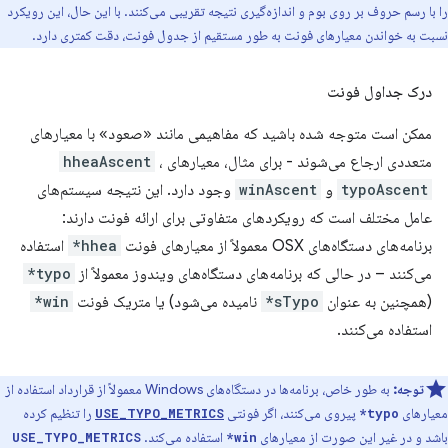
را با رسم حروف بر روی بوم و اندازه‌گیری نتیجه تقریبی می‌کنند. با این حال، این رویکرد
نسبت به خواندن معیارهای فونت به طور مستقیم از جدول فونت، دقت کمتری دارد.
درک جداول فونت
ممکن است متوجه شده باشید که مفاهیمی مانند «صعود» با معیارهای
متعددی ارجاع می‌شوند - برای مثال، معیارهای
،
hheaAscent
typoAscent
و
winAscent
وجود دارد. این نتیجه سیستم‌های
عامل مختلف است که رویکردهای متفاوتی برای ارائه فونت دارند:
برنامه‌های دستگاه‌های OSX معمولاً از معیارهای فونت
hhea*
استفاده
می‌کنند – در حالی که برنامه‌های دستگاه‌های ویندوز معمولاً از
typo*
(همچنین به عنوان
sTypo*
نامیده می‌شود) یا متریک فونت
win*
استفاده می‌کنند.
توجه:
به طور خاص، برنامه‌ها در دستگاه‌های Windows معمولاً از قرارداد استفاده از
معیارهای
پیروی می‌کنند، اگر فونتی
را تنظیم کرده
USE_TYPO_METRICS
typo*
باشد و در غیر این صورت از معیارهای
استفاده می‌کند.
USE_TYPO_METRICS
win*