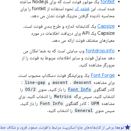
fontkit
یک موتور فونت است که برای Node.js ساخته
شده است. این
قطعه کد
نحوه استفاده از fontkit را برای
محاسبه نادیده گرفتن متریک فونت نشان می دهد.
Capsize
یک کتابخانه اندازه و طرح بندی فونت است.
Capsize یک API برای دریافت اطلاعات در مورد
معیارهای مختلف فونت ارائه می دهد.
fontdrop.info
وب سایتی است که به شما امکان می
دهد جداول فونت و سایر اطلاعات مربوط به فونت را از
مرورگر مشاهده کنید.
Font Forge
یک ویرایشگر فونت دسکتاپ محبوب است.
برای مشاهده
descent
،
ascent
و
line-gap
:
کادر گفتگوی
Font Info
را باز کنید، منوی
OS/2
را
انتخاب کنید، سپس برگه
Metrics
را انتخاب کنید. برای
مشاهده
UPM
: کادر گفتگوی
Font Info
را باز کنید،
سپس منوی
General
را انتخاب کنید.
توجه:
برخی از کتابخانه‌های جاوا اسکریپت مرتبط با فونت، صعود، فرود و شکاف خط