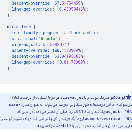
descent-override
:
57
.
51754455
%;
line-gap-override
:
16
.
43358416
%;
}
@
font-face
{
font-family
:
poppins-fallback-android
;
src
:
local
(
"Roboto"
);
size-adjust
:
55
.
5193474
%:
ascent-override
:
180
.
1173909
%;
descent-override
:
63
.
04108683
%;
line-gap-override
:
18
.
01173909
%;
}
توجه:
لغو متریک فونت و
هر دو با استفاده از درصدها اعلام
size-adjust
می‌شوند - اما این درصدها به‌طور متفاوتی تعریف می‌شوند: به عنوان مثال،
size-
یک قلم را به 1/10 اندازه اصلی آن تغییر می‌دهد. در حالی که
adjust: 10%
لزوماً یک فونت را کوچکتر نمی کند - بلکه نسبت فونت را
ascent-override: 10%
تغییر می دهد (یعنی اندازه صعود برابر با 10٪ UPM خواهد بود).