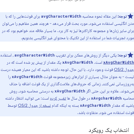
توجه:
این مقاله نحوه محاسبه
برای فونت‌هایی را که با
avgCharacterWidth
متن انگلیسی استفاده می‌شود، مورد بحث قرار می‌دهد - هرچند همین مفاهیم را می‌توان
برای سایر زبان‌ها و مجموعه کاراکترها نیز به کار برد. ما بسیار علاقه مند خواهیم بود که در
مورد تجربیات شما در استفاده از این تکنیک با محتوای غیر انگلیسی بشنویم.
توجه:
یکی دیگر از روش‌های ممکن برای تقریب
، استفاده
avgCharacterWidth
است.
یک مقدار از پیش پر شده است که در
xAvgCharWidth
xAvgCharWidth
جدول OS/2
فونت وجود دارد. با این حال، توجه داشته باشید که این معیار همیشه درست
نیست - به عنوان مثال، بسیاری از ابزارهای زیرمجموعه فونت
را
xAvgCharWidth
به‌روزرسانی نمی‌کنند، زمانی که حروف‌های علامت‌گذاری از یک فونت اضافه یا حذف
می‌شوند. علاوه بر این، حتی اگر
به درستی محاسبه شود، روش
xAvgCharWidth
محاسبه
در طول سال ها
تغییر کرده
است: می توانید انتظار داشته
xAvgcharWidth
باشید که مقدار
بسته به اینکه کدام
نسخه از جدول OS/2
توسط
xAvgCharWidth
فونت استفاده می شود، متفاوت باشد.
انتخاب یک رویکرد