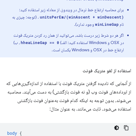
برای محاسبه ارتفاع خط نرمال در ویندوز، از معادله زیر استفاده کنید:
. (توجه: چیزی به
(winAscent + winDescent)/unitsPerEm
نام
وجود ندارد).
winLineGap
اگر هر دو شرط زیر درست باشد، می‌توانید از همان رد کردن متریک فونت
در OSX و Windows استفاده کنید: الف)
، ب)
hheaLineGap == 0
ارتفاع خط در OSX و Windows یکسان است.
استفاده از لغو متریک فونت
از آنجایی که نادیده گرفتن متریک فونت با استفاده از اندازه‌گیری‌هایی که
از ابرداده‌های فونت وب (و نه فونت بازگشتی) به دست می‌آیند، محاسبه
می‌شوند، بدون توجه به اینکه کدام فونت به‌عنوان فونت بازگشتی
استفاده می‌شود، ثابت می‌مانند. به عنوان مثال:
body
{