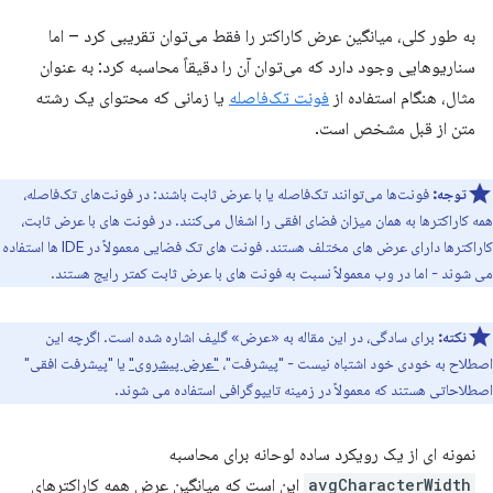
به طور کلی، میانگین عرض کاراکتر را فقط می‌توان تقریبی کرد – اما
سناریوهایی وجود دارد که می‌توان آن را دقیقاً محاسبه کرد: به عنوان
مثال، هنگام استفاده از
فونت تک‌فاصله
یا زمانی که محتوای یک رشته
متن از قبل مشخص است.
توجه:
فونت‌ها می‌توانند تک‌فاصله یا با عرض ثابت باشند: در فونت‌های تک‌فاصله،
همه کاراکترها به همان میزان فضای افقی را اشغال می‌کنند. در فونت های با عرض ثابت،
کاراکترها دارای عرض های مختلف هستند. فونت های تک فضایی معمولاً در IDE ها استفاده
می شوند - اما در وب معمولاً نسبت به فونت های با عرض ثابت کمتر رایج هستند.
نکته:
برای سادگی، در این مقاله به «عرض» گلیف اشاره شده است. اگرچه این
اصطلاح به خودی خود اشتباه نیست - "پیشرفت"،
"عرض پیشروی"
یا "پیشرفت افقی"
اصطلاحاتی هستند که معمولاً در زمینه تایپوگرافی استفاده می شوند.
نمونه ای از یک رویکرد ساده لوحانه برای محاسبه
avgCharacterWidth
این است که میانگین عرض همه کاراکترهای