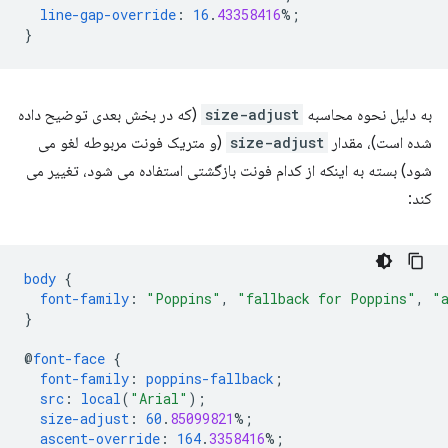
line-gap-override
:
16
.
43358416
%;
}
به دلیل نحوه محاسبه
size-adjust
(که در بخش بعدی توضیح داده
شده است)، مقدار
size-adjust
(و متریک فونت مربوطه لغو می
شود) بسته به اینکه از کدام فونت بازگشتی استفاده می شود، تغییر می
کند:
body
{
font-family
:
"Poppins"
,
"fallback for Poppins"
,
"
}
@
font-face
{
font-family
:
poppins-fallback
;
src
:
local
(
"Arial"
);
size-adjust
:
60
.
85099821
%;
ascent-override
:
164
.
3358416
%;