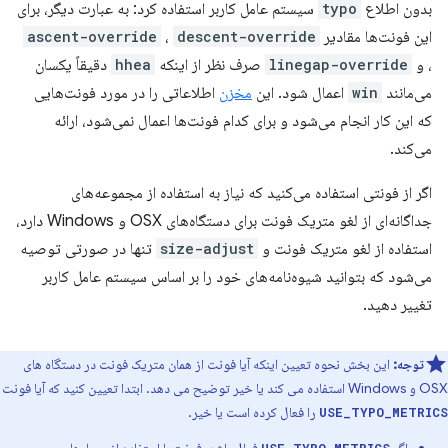
بدون اطلاع
typo
سیستم عامل کاربر استفاده کرد: به عبارت دیگر، برای
این فونت‌ها مقادیر
descent-override
،
ascent-override
، و
linegap-override
صرف نظر از اینکه
hhea
دقیقاً یکسان
می‌مانند
win
اعمال شود. این
مخزن
اطلاعاتی را در مورد فونت‌هایی
که این کار انجام می‌شود و برای کدام فونت‌ها اعمال نمی‌شود، ارائه
می‌کند.
اگر از فونتی استفاده می‌کنید که نیاز به استفاده از مجموعه‌های
جداگانه‌ای از لغو متریک فونت برای دستگاه‌های OSX و Windows دارد،
استفاده از لغو متریک فونت و
size-adjust
تنها در صورتی توصیه
می‌شود که بتوانید شیوه‌نامه‌های خود را بر اساس سیستم عامل کاربر
تغییر دهید.
توجه:
این بخش نحوه تعیین اینکه آیا فونت از همان متریک فونت در دستگاه های
OSX و Windows استفاده می کند یا خیر توضیح می دهد. ابتدا تعیین کنید که آیا فونت
را فعال کرده است یا خیر.
USE_TYPO_METRICS
اگر
فعال باشد، فونت با استفاده از معیارهای
USE_TYPO_METRICS