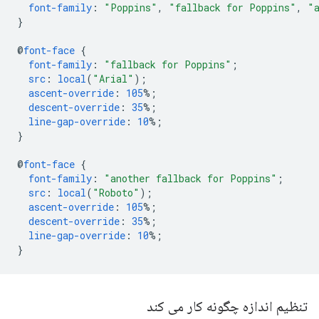
font-family
:
"Poppins"
,
"fallback for Poppins"
,
"
}
@
font-face
{
font-family
:
"fallback for Poppins"
;
src
:
local
(
"Arial"
);
ascent-override
:
105
%;
descent-override
:
35
%;
line-gap-override
:
10
%;
}
@
font-face
{
font-family
:
"another fallback for Poppins"
;
src
:
local
(
"Roboto"
);
ascent-override
:
105
%;
descent-override
:
35
%;
line-gap-override
:
10
%;
}
تنظیم اندازه چگونه کار می کند