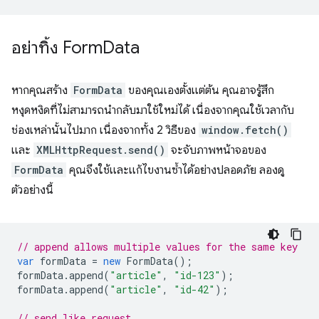
อย่าทิ้ง Form
Data
หากคุณสร้าง
FormData
ของคุณเองตั้งแต่ต้น คุณอาจรู้สึก
หงุดหงิดที่ไม่สามารถนํากลับมาใช้ใหม่ได้ เนื่องจากคุณใช้เวลากับ
ช่องเหล่านั้นไปมาก เนื่องจากทั้ง 2 วิธีของ
window.fetch()
และ
XMLHttpRequest.send()
จะจับภาพหน้าจอของ
FormData
คุณจึงใช้และแก้ไขงานซ้ำได้อย่างปลอดภัย ลองดู
ตัวอย่างนี้
// append allows multiple values for the same key
var
formData
=
new
FormData
();
formData
.
append
(
"article"
,
"id-123"
);
formData
.
append
(
"article"
,
"id-42"
);
// send like request