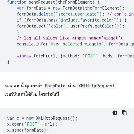
function
sendRequest
(
theFormElement
)
{
var
formData
=
new
FormData
(
theFormElement
);
formData
.
delete
(
"secret_user_data"
);
// don't in
if
(
formData
.
has
(
"include_favorite_color"
))
{
formData
.
set
(
"color"
,
userPrefs
.
getColor
());
}
// log all values like <input name="widget">
console
.
info
(
"User selected widgets"
,
formData
.
g
window
.
fetch
(
url
,
{
method
:
'POST'
,
body
:
formDa
}
นอกจากนี้ คุณยังส่ง
FormData
ผ่าน
XMLHttpRequest
เวอร์ชันเก่าได้ด้วย โดยทำดังนี้
var
x
=
new
XMLHttpRequest
();
x
.
open
(
'POST'
,
url
);
x
.
send
(
formData
);