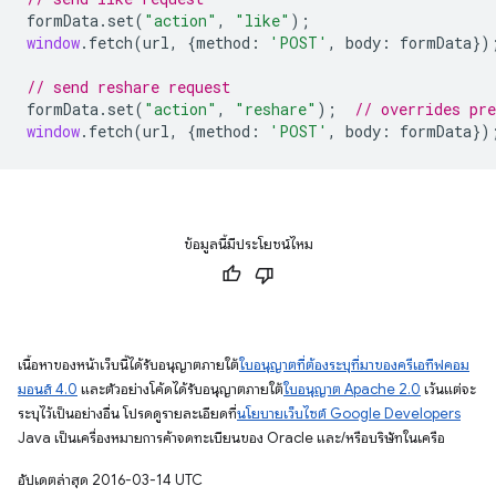
formData
.
set
(
"action"
,
"like"
);
window
.
fetch
(
url
,
{
method
:
'POST'
,
body
:
formData
})
// send reshare request
formData
.
set
(
"action"
,
"reshare"
);
// overrides pr
window
.
fetch
(
url
,
{
method
:
'POST'
,
body
:
formData
})
ข้อมูลนี้มีประโยชน์ไหม
เนื้อหาของหน้าเว็บนี้ได้รับอนุญาตภายใต้
ใบอนุญาตที่ต้องระบุที่มาของครีเอทีฟคอม
มอนส์ 4.0
และตัวอย่างโค้ดได้รับอนุญาตภายใต้
ใบอนุญาต Apache 2.0
เว้นแต่จะ
ระบุไว้เป็นอย่างอื่น โปรดดูรายละเอียดที่
นโยบายเว็บไซต์ Google Developers
Java เป็นเครื่องหมายการค้าจดทะเบียนของ Oracle และ/หรือบริษัทในเครือ
อัปเดตล่าสุด 2016-03-14 UTC