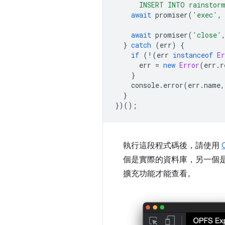
      INSERT INTO rainstor
await
promiser
(
'exec'
,
await
promiser
(
'close'
}
catch
(
err
)
{
if
(
!
(
err
instanceof
Er
err
=
new
Error
(
err
.
r
}
console
.
error
(
err
.
name
,
}
})();
執行這段程式碼後，請使用
個是實際的資料庫，另一個是記
擴充功能才能查看。