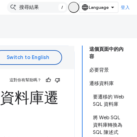
/
登入
這個頁面中的內
容
必要背景
這對你有幫助嗎？
遷移資料庫
m：資料庫遷
要遷移的 Web
SQL 資料庫
將 Web SQL
資料庫轉換為
SQL 陳述式