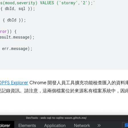
ms(mood,severity) VALUES ('stormy','2');`
{
dbId
,
sql
});
,
{
dbId
});
ror
))
{
esult
.
message
);
err
.
message
);
OPFS Explorer
Chrome 開發人員工具擴充功能檢查匯入的資
錄資訊。請注意，這兩個檔案位於來源私有檔案系統中，因此您必須使用