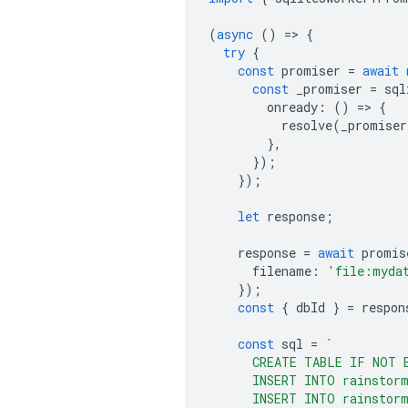
(
async
()
=
>
{
try
{
const
promiser
=
await
const
_promiser
=
sql
onready
:
()
=
>
{
resolve
(
_promiser
},
});
});
let
response
;
response
=
await
promis
filename
:
'file:myda
});
const
{
dbId
}
=
respon
const
sql
=
`
      CREATE TABLE IF NOT 
      INSERT INTO rainstor
      INSERT INTO rainstor