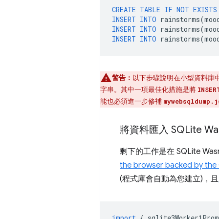
CREATE
TABLE
IF
NOT
EXISTS
INSERT
INTO
rainstorms
(
moo
INSERT
INTO
rainstorms
(
moo
INSERT
INTO
rainstorms
(
moo
警告：
以下步驟說明在小型資料庫中
字串。其中一項最佳化措施是將
INSER
能也必須進一步修補
mywebsqldump.j
將資料匯入 SQLite Wa
剩下的工作是在 SQLite W
the browser backed by the O
(程式庫會自動為您建立)，且
import
{
sqlite3Worker1Prom