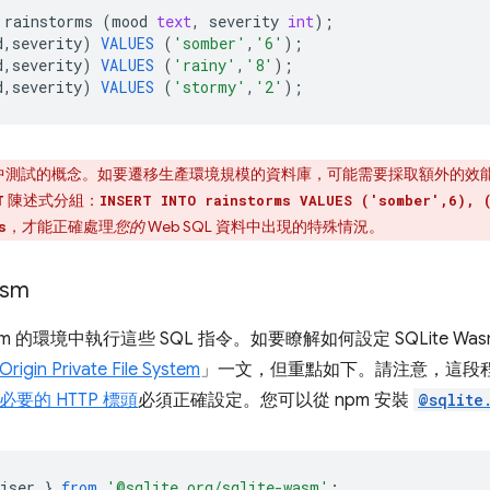
rainstorms
(
mood
text
,
severity
int
);
d
,
severity
)
VALUES
(
'somber'
,
'6'
);
d
,
severity
)
VALUES
(
'rainy'
,
'8'
);
d
,
severity
)
VALUES
(
'stormy'
,
'2'
);
測試的概念。如要遷移生產環境規模的資料庫，可能需要採取額外的效能調
陳述式分組：
T
INSERT INTO rainstorms VALUES ('somber',6), 
，才能正確處理
您的
Web SQL 資料中出現的特殊情況。
s
sm
asm 的環境中執行這些 SQL 指令。如要瞭解如何設定 SQLite W
rigin Private File System
」一文，但重點如下。請注意，這段程式
必要的 HTTP 標頭
必須正確設定。您可以從 npm 安裝
@sqlite
iser
}
from
'@sqlite.org/sqlite-wasm'
;