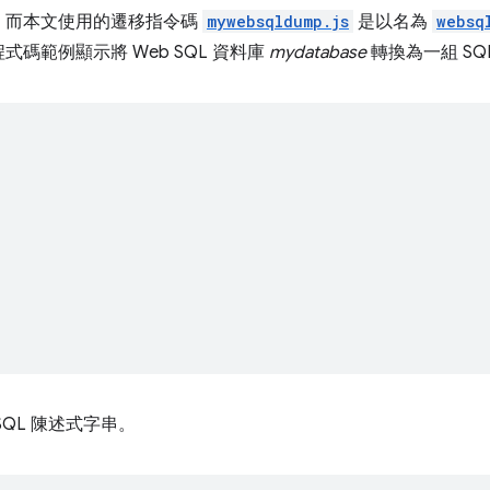
，而本文使用的遷移指令碼
mywebsqldump.js
是以名為
websq
碼範例顯示將 Web SQL 資料庫
mydatabase
轉換為一組 S
QL 陳述式字串。