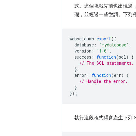
式。這個挑戰先前也出現過
礎，並經過一些微調。下列程式
websqldump
.
export
({
database
:
'mydatabase'
,
version
:
'1.0'
,
success
:
function
(
sql
)
{
// The SQL statements.
},
error
:
function
(
err
)
{
// Handle the error.
}
});
執行這段程式碼會產生下列 S