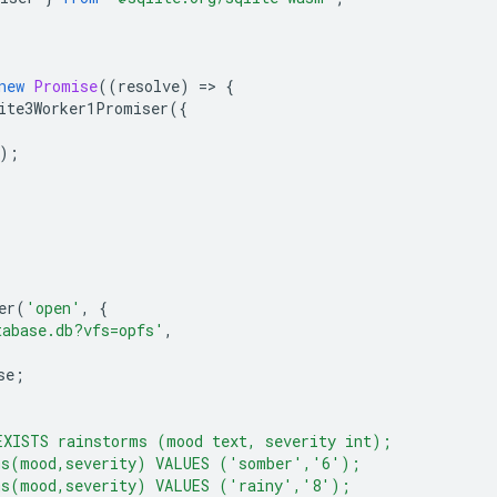
new
Promise
((
resolve
)
=
>
{
ite3Worker1Promiser
({
);
er
(
'open'
,
{
tabase.db?vfs=opfs'
,
se
;
EXISTS rainstorms (mood text, severity int);
ms(mood,severity) VALUES ('somber','6');
ms(mood,severity) VALUES ('rainy','8');