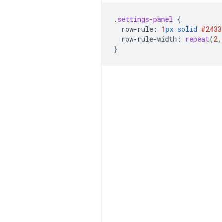
.
settings-panel
{
row-rule
:
1
px
solid
#2433
row-rule-width
:
repeat
(
2
,
}