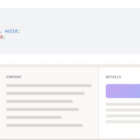
,
solid
;
8
;