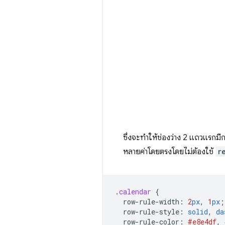
ซึ่งจะทำให้ช่องว่าง 2 แถวแรกมีก
หลายค่าโดยตรงโดยไม่ต้องใช้
r
.
calendar
{
row-rule-width
:
2
px
,
1
px
;
row-rule-style
:
solid
,
da
row-rule-color
:
#e8e4df
,