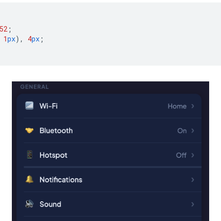
52
;
1
px
),
4
px
;