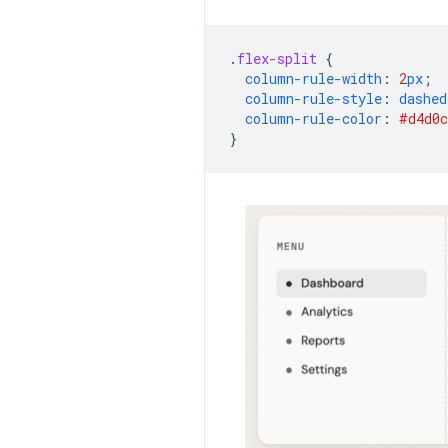
.
flex-split
{
column-rule-width
:
2
px
;
column-rule-style
:
dashed
column-rule-color
:
#d4d0c
}