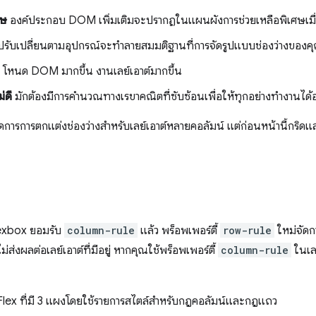
ศษ
องค์ประกอบ DOM เพิ่มเติมจะปรากฏในแผนผังการช่วยเหลือพิเศษเมื
ี่ปรับเปลี่ยนตามอุปกรณ์จะทำลายสมมติฐานที่การจัดรูปแบบช่องว่างของคุ
โหนด DOM มากขึ้น งานเลย์เอาต์มากขึ้น
่ดี
มักต้องมีการคำนวณทางเรขาคณิตที่ซับซ้อนเพื่อให้ทุกอย่างทำงานได้อ
ดการการตกแต่งช่องว่างสำหรับเลย์เอาต์หลายคอลัมน์ แต่ก่อนหน้านี้กริดแล
lexbox ยอมรับ
column-rule
แล้ว พร็อพเพอร์ตี้
row-rule
ใหม่จัดก
ม่ส่งผลต่อเลย์เอาต์ที่มีอยู่ หากคุณใช้พร็อพเพอร์ตี้
column-rule
ในเล
์ Flex ที่มี 3 แผงโดยใช้รายการสไตล์สำหรับกฎคอลัมน์และกฎแถว