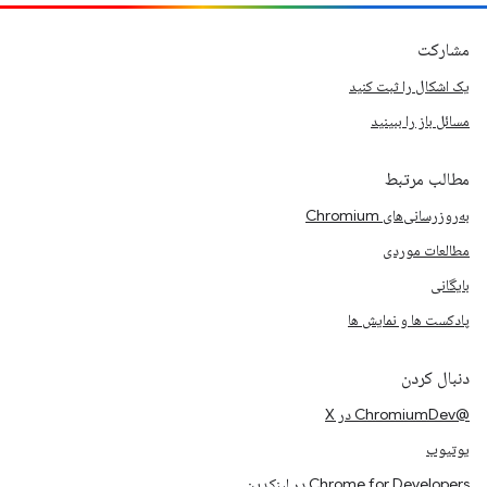
مشارکت
یک اشکال را ثبت کنید
مسائل باز را ببینید
مطالب مرتبط
به‌روزرسانی‌های Chromium
مطالعات موردی
بایگانی
پادکست ها و نمایش ها
دنبال کردن
@ChromiumDev در X
یوتیوب
Chrome for Developers در لینکدین