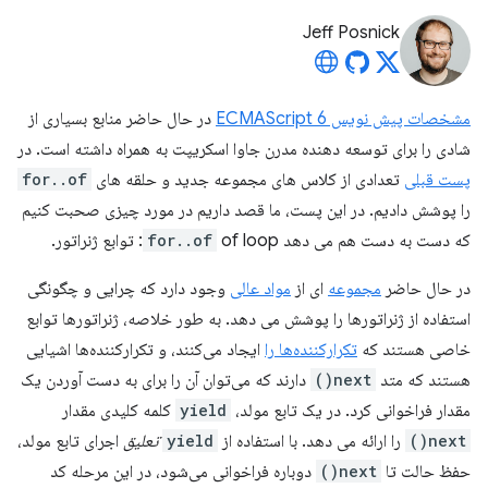
Jeff Posnick
مشخصات پیش نویس ECMAScript 6
در حال حاضر منابع بسیاری از
شادی را برای توسعه دهنده مدرن جاوا اسکریپت به همراه داشته است. در
پست قبلی
تعدادی از کلاس های مجموعه جدید و حلقه های
for..of
را پوشش دادیم. در این پست، ما قصد داریم در مورد چیزی صحبت کنیم
که دست به دست هم می دهد
of loop: توابع ژنراتور.
for..of
در حال حاضر
مجموعه
ای از
مواد عالی
وجود دارد که چرایی و چگونگی
استفاده از ژنراتورها را پوشش می دهد. به طور خلاصه، ژنراتورها توابع
خاصی هستند که
تکرارکننده‌ها را
ایجاد می‌کنند، و تکرارکننده‌ها اشیایی
هستند که متد
next()
دارند که می‌توان آن را برای به دست آوردن یک
مقدار فراخوانی کرد. در یک تابع مولد،
yield
کلمه کلیدی مقدار
next()
را ارائه می دهد. با استفاده از
yield
تعلیق
اجرای تابع مولد،
حفظ حالت تا
next()
دوباره فراخوانی می‌شود، در این مرحله کد