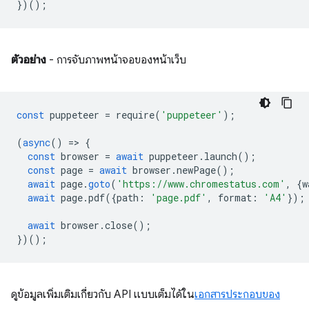
})();
ตัวอย่าง
- การจับภาพหน้าจอของหน้าเว็บ
const
puppeteer
=
require
(
'puppeteer'
);
(
async
()
=
>
{
const
browser
=
await
puppeteer
.
launch
();
const
page
=
await
browser
.
newPage
();
await
page
.
goto
(
'https://www.chromestatus.com'
,
{
w
await
page
.
pdf
({
path
:
'page.pdf'
,
format
:
'A4'
});
await
browser
.
close
();
})();
ดูข้อมูลเพิ่มเติมเกี่ยวกับ API แบบเต็มได้ใน
เอกสารประกอบของ