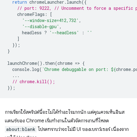
return
chromeLauncher
.
launch
({
// port: 9222, // Uncomment to force a specific 
chromeFlags
:
[
'--window-size=412,732'
,
'--disable-gpu'
,
headless
?
'--headless'
:
''
]
});
}
launchChrome
().
then
(
chrome
=
>
{
console
.
log
(
`Chrome debuggable on port: 
${
chrome
.
p
...
// chrome.kill();
});
การเรียกใช้สคริปต์นี้จะไม่ได้ทำอะไรมากนัก แต่คุณควรเห็นอินส
แตนซ์ของ Chrome เริ่มทำงานในตัวจัดการงานที่โหลด
about:blank
โปรดทราบว่าจะไม่มี UI ของเบราว์เซอร์ เนื่องจาก