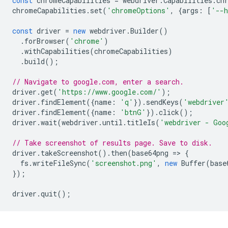
const
chromeCapabilities
=
webdriver
.
Capabilities
.
ch
chromeCapabilities
.
set
(
'chromeOptions'
,
{
args
:
[
'--h
const
driver
=
new
webdriver
.
Builder
()
.
forBrowser
(
'chrome'
)
.
withCapabilities
(
chromeCapabilities
)
.
build
();
// Navigate to google.com, enter a search.
driver
.
get
(
'https://www.google.com/'
);
driver
.
findElement
({
name
:
'q'
}).
sendKeys
(
'webdriver
driver
.
findElement
({
name
:
'btnG'
}).
click
();
driver
.
wait
(
webdriver
.
until
.
titleIs
(
'webdriver - Goo
// Take screenshot of results page. Save to disk.
driver
.
takeScreenshot
().
then
(
base64png
=
>
{
fs
.
writeFileSync
(
'screenshot.png'
,
new
Buffer
(
base
});
driver
.
quit
();