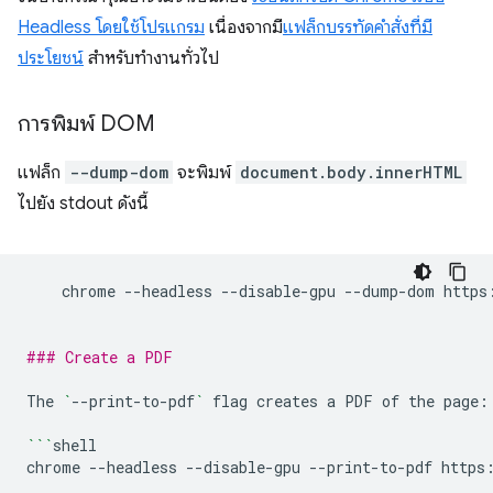
Headless โดยใช้โปรแกรม
เนื่องจากมี
แฟล็กบรรทัดคำสั่งที่มี
ประโยชน์
สำหรับทำงานทั่วไป
การพิมพ์ DOM
แฟล็ก
--dump-dom
จะพิมพ์
document.body.innerHTML
ไปยัง stdout ดังนี้
chrome
--headless
--disable-gpu
--dump-dom
https
### Create a PDF
The
`
--print-to-pdf
`
flag
creates
a
PDF
of
the
page:

```
shell

chrome
--headless
--disable-gpu
--print-to-pdf