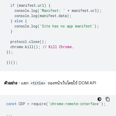
if
(
manifest
.
url
)
{
console
.
log
(
'Manifest: '
+
manifest
.
url
);
console
.
log
(
manifest
.
data
);
}
else
{
console
.
log
(
'Site has no app manifest'
);
}
protocol
.
close
();
chrome
.
kill
();
// Kill Chrome.
});
})();
ตัวอย่าง
- แยก
<title>
ของหน้าเว็บโดยใช้ DOM API
const
CDP
=
require
(
'chrome-remote-interface'
);
...