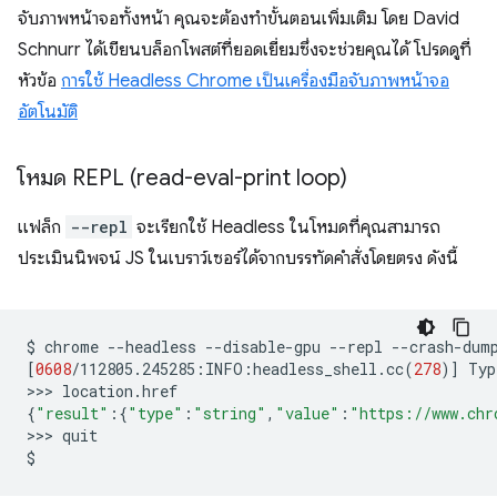
จับภาพหน้าจอทั้งหน้า คุณจะต้องทำขั้นตอนเพิ่มเติม โดย David
Schnurr ได้เขียนบล็อกโพสต์ที่ยอดเยี่ยมซึ่งจะช่วยคุณได้ โปรดดูที่
หัวข้อ
การใช้ Headless Chrome เป็นเครื่องมือจับภาพหน้าจอ
อัตโนมัติ
โหมด REPL (read-eval-print loop)
แฟล็ก
--repl
จะเรียกใช้ Headless ในโหมดที่คุณสามารถ
ประเมินนิพจน์ JS ในเบราว์เซอร์ได้จากบรรทัดคำสั่งโดยตรง ดังนี้
$
chrome
--headless
--disable-gpu
--repl
--crash-dum
[
0608
/112805.245285:INFO:headless_shell.cc
(
278
)]
Typ
>>>
{
"result"
:
{
"type"
:
"string"
,
"value"
:
"https://www.chr
>>>
quit
