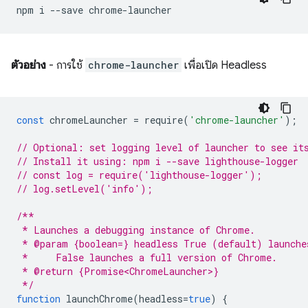
npm
i
--save
ตัวอย่าง
- การใช้
chrome-launcher
เพื่อเปิด Headless
const
chromeLauncher
=
require
(
'chrome-launcher'
);
// Optional: set logging level of launcher to see it
// Install it using: npm i --save lighthouse-logger
// const log = require('lighthouse-logger');
// log.setLevel('info');
/**
 * Launches a debugging instance of Chrome.
 * @param {boolean=} headless True (default) launche
 *     False launches a full version of Chrome.
 * @return {Promise<ChromeLauncher>}
 */
function
launchChrome
(
headless
=
true
)
{