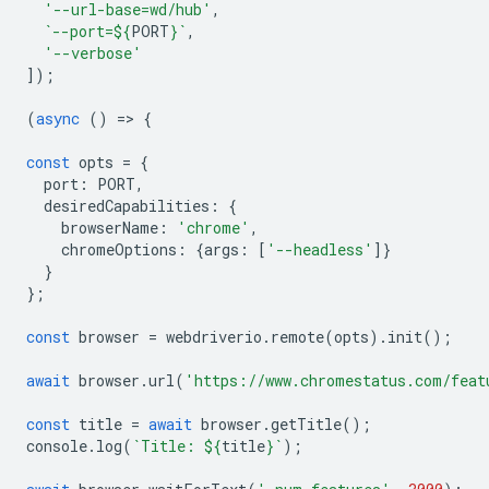
'--url-base=wd/hub'
,
`--port=
${
PORT
}
`
,
'--verbose'
]);
(
async
()
=
>
{
const
opts
=
{
port
:
PORT
,
desiredCapabilities
:
{
browserName
:
'chrome'
,
chromeOptions
:
{
args
:
[
'--headless'
]}
}
};
const
browser
=
webdriverio
.
remote
(
opts
).
init
();
await
browser
.
url
(
'https://www.chromestatus.com/feat
const
title
=
await
browser
.
getTitle
();
console
.
log
(
`Title: 
${
title
}
`
);