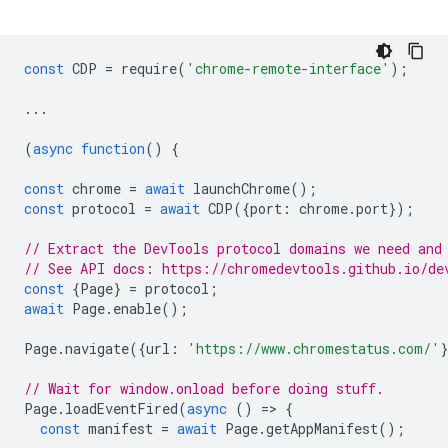
const
CDP
=
require
(
'chrome-remote-interface'
);
...
(
async
function
()
{
const
chrome
=
await
launchChrome
();
const
protocol
=
await
CDP
({
port
:
chrome
.
port
});
// Extract the DevTools protocol domains we need and
// See API docs: https://chromedevtools.github.io/de
const
{
Page
}
=
protocol
;
await
Page
.
enable
();
Page
.
navigate
({
url
:
'https://www.chromestatus.com/'
// Wait for window.onload before doing stuff.
Page
.
loadEventFired
(
async
()
=
>
{
const
manifest
=
await
Page
.
getAppManifest
();