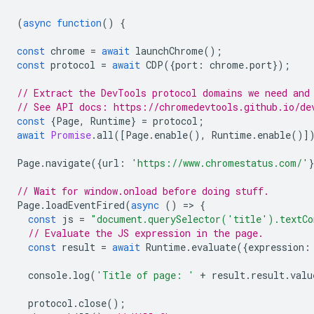
(
async
function
()
{
const
chrome
=
await
launchChrome
();
const
protocol
=
await
CDP
({
port
:
chrome
.
port
});
// Extract the DevTools protocol domains we need and
// See API docs: https://chromedevtools.github.io/de
const
{
Page
,
Runtime
}
=
protocol
;
await
Promise
.
all
([
Page
.
enable
(),
Runtime
.
enable
()]
Page
.
navigate
({
url
:
'https://www.chromestatus.com/'
// Wait for window.onload before doing stuff.
Page
.
loadEventFired
(
async
()
=
>
{
const
js
=
"document.querySelector('title').textCo
// Evaluate the JS expression in the page.
const
result
=
await
Runtime
.
evaluate
({
expression
:
console
.
log
(
'Title of page: '
+
result
.
result
.
valu
protocol
.
close
();