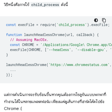
วิธีหนึ่งคือการใช้
child_process
ดังนี้
const
execFile
=
require
(
'child_process'
).
execFile
;
function
launchHeadlessChrome
(
url
,
callback
)
{
// Assuming MacOSx.
const
CHROME
=
'/Applications/Google\ Chrome.app/C
execFile
(
CHROME
,
[
'--headless'
,
'--disable-gpu'
,
'
}
launchHeadlessChrome
(
'https://www.chromestatus.com'
,
...
});
แต่การดำเนินการจะซับซ้อนขึ้นหากคุณต้องการโซลูชันแบบพกพาที่
ทำงานได้ในหลายแพลตฟอร์ม เพียงแค่ดูเส้นทางที่ฮาร์ดโค้ดไปยัง
Chrome :(