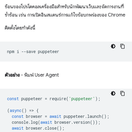
ซ้อนของโปรโตคอลเครื่องมือสำหรับนักพัฒนาเว็บและจัดการงานที่
ซ้ำซ้อน เช่น การเปิดอินสแตนซ์การแก้ไขข้อบกพร่องของ Chrome
ติดตั้งโดยทำดังนี้
npm
i
--save
ตัวอย่าง
- พิมพ์ User Agent
const
puppeteer
=
require
(
'puppeteer'
);
(
async
()
=
>
{
const
browser
=
await
puppeteer
.
launch
();
console
.
log
(
await
browser
.
version
());
await
browser
.
close
();