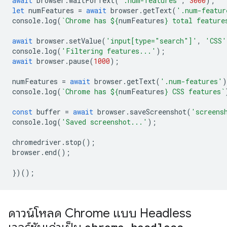
await
browser
.
waitForText
(
'.num-features'
,
3000
);
let
numFeatures
=
await
browser
.
getText
(
'.num-featur
console
.
log
(
`Chrome has 
${
numFeatures
}
 total feature
await
browser
.
setValue
(
'input[type="search"]'
,
'CSS'
console
.
log
(
'Filtering features...'
);
await
browser
.
pause
(
1000
);
numFeatures
=
await
browser
.
getText
(
'.num-features'
)
console
.
log
(
`Chrome has 
${
numFeatures
}
 CSS features`
const
buffer
=
await
browser
.
saveScreenshot
(
'screens
console
.
log
(
'Saved screenshot...'
);
chromedriver
.
stop
();
browser
.
end
();
})();
ดาวน์โหลด Chrome แบบ Headless