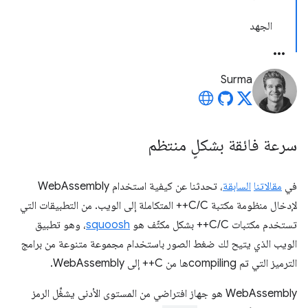
الجهد
Surma
سرعة فائقة بشكلٍ منتظم
في
مقالاتنا
السابقة
، تحدثنا عن كيفية استخدام WebAssembly
لإدخال منظومة مكتبة C/C++ المتكاملة إلى الويب. من التطبيقات التي
تستخدم مكتبات C/C++ بشكل مكثّف هو
squoosh
، وهو تطبيق
الويب الذي يتيح لك ضغط الصور باستخدام مجموعة متنوعة من برامج
الترميز التي تم compilingها من C++ إلى WebAssembly.
‫WebAssembly هو جهاز افتراضي من المستوى الأدنى يشغِّل الرمز