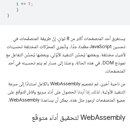
i
+=
1
;
}
}
يستغرق أحد المتصفحات أكثر من 8 ثوانٍ. إنّ طريقة المتصفّحات في
تحسين JavaScript
معقّدة جدًا
، وتُجري المحرّكات المختلفة تحسينات
لأشياء مختلفة. وبعضها يُحسِّن التنفيذ الأوّلي، وبعضها يُحسِّن التفاعل مع
نموذج DOM. في هذه الحالة، وصلنا إلى مسار لم يتم تحسينه في أحد
المتصفحات.
من ناحية أخرى، تم تصميم WebAssembly بالكامل استنادًا إلى سرعة
التنفيذ الأولية. لذلك، إذا أردنا الحصول على أداء سريع و
قابل للتوقّع
على
جميع المتصفحات لرموز مثل هذه، يمكن أن يساعدنا WebAssembly.
Assembly لتحقيق أداء متوقّع
Web