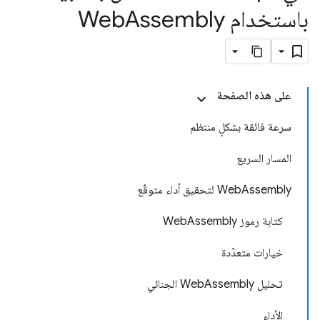
باستخدام Web
Assembly
على هذه الصفحة
سرعة فائقة بشكلٍ منتظم
المسار السريع
WebAssembly لتحقيق أداء متوقّع
كتابة رموز WebAssembly
خيارات متعدّدة
تحليل WebAssembly الجنائي
الأداء