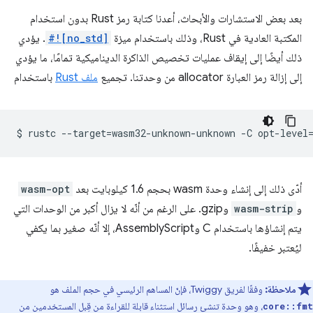
بعد بعض الاستشارات والأبحاث، أعدنا كتابة رمز Rust بدون استخدام
المكتبة العادية في Rust، وذلك باستخدام ميزة
#![no_std]
. يؤدي
ذلك أيضًا إلى إيقاف عمليات تخصيص الذاكرة الديناميكية تمامًا، ما يؤدي
إلى إزالة رمز العبارة allocator من وحدتنا. تجميع
ملف Rust
باستخدام
$
rustc
--target
=
wasm32-unknown-unknown
-C
opt-level
أدّى ذلك إلى إنشاء وحدة wasm بحجم 1.6 كيلوبايت بعد
wasm-opt
و
wasm-strip
وgzip. على الرغم من أنّه لا يزال أكبر من الوحدات التي
يتم إنشاؤها باستخدام C وAssemblyScript، إلا أنّه صغير بما يكفي
ليُعتبر خفيفًا.
ملاحظة:
وفقًا لفريق Twiggy، فإنّ المساهم الرئيسي في حجم الملف هو
، وهو وحدة تنشئ رسائل استثناء قابلة للقراءة من قِبل المستخدمين من
core::fmt