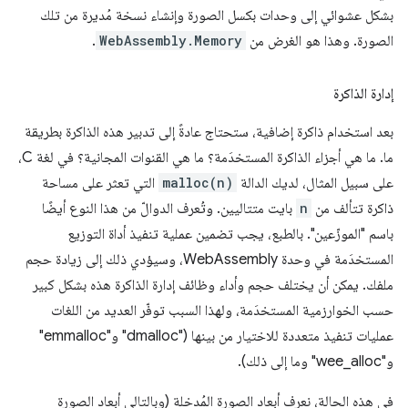
بشكل عشوائي إلى وحدات بكسل الصورة وإنشاء نسخة مُديرة من تلك
الصورة. وهذا هو الغرض من
WebAssembly.Memory
.
إدارة الذاكرة
بعد استخدام ذاكرة إضافية، ستحتاج عادةً إلى تدبير هذه الذاكرة بطريقة
ما. ما هي أجزاء الذاكرة المستخدَمة؟ ما هي القنوات المجانية؟ في لغة C،
على سبيل المثال، لديك الدالة
malloc(n)
التي تعثر على مساحة
ذاكرة تتألف من
n
بايت متتاليين. وتُعرف الدوالّ من هذا النوع أيضًا
باسم "الموزّعين". بالطبع، يجب تضمين عملية تنفيذ أداة التوزيع
المستخدَمة في وحدة WebAssembly، وسيؤدي ذلك إلى زيادة حجم
ملفك. يمكن أن يختلف حجم وأداء وظائف إدارة الذاكرة هذه بشكل كبير
حسب الخوارزمية المستخدَمة، ولهذا السبب توفّر العديد من اللغات
عمليات تنفيذ متعددة للاختيار من بينها ("dmalloc" و"emmalloc"
و"wee_alloc" وما إلى ذلك).
في هذه الحالة، نعرف أبعاد الصورة المُدخلة (وبالتالي أبعاد الصورة