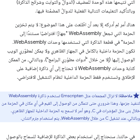
التي تتيحها هذه الوحدة للمضيف (الدوالّ والثوابت وشرائح الذاكرة)
وبالتأكيد التعليمات الثنائية الفعلية للدوالّ المضمّنة فيها.
هناك أمر لم أدركه إلا بعد أن اطّلعت على هذا الموضوع: لا يتم تخزين
الحزمة التي تجعل WebAssembly "جهازًا افتراضيًا مستندًا إلى
الحزمة" في قطعة الذاكرة التي تستخدمها وحدات WebAssembly.
تكون الحزمة داخلية بالكامل في الجهاز الظاهري ولا يمكن لمطوّري الويب
الوصول إليها (إلا من خلال "أدوات مطوّري البرامج"). وبالتالي، من الممكن
كتابة وحدات WebAssembly لا تحتاج إلى أي ذاكرة إضافية على
الإطلاق وتستخدِم فقط الحزمة الداخلية لنظام التشغيل الافتراضي.
ملاحظة:
لا تزال المجمعات مثل Emscripten تستخدم ذاكرة WebAssembly
لتنفيذ حِزمها. وهذا ضروري حتى تتمكّن من الوصول إلى القيم في أي مكان في الحزمة من
خلال بنى مثل المؤشرات في C، وهو أمر لا تسمح به الحزمة الداخلية للجهاز الظاهري.
وبالتالي، عند تشغيل C من خلال WebAssembly، يتم استخدام
حِزم اثنتان
.
في حالتنا، سنحتاج إلى استخدام بعض الذاكرة الإضافية للسماح بالوصول