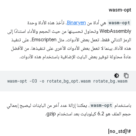
wasm-opt
wasm-opt
هي أداة من
Binaryen
. تأخذ هذه الأداة وحدة
WebAssembly وتحاول تحسينها من حيث الحجم والأداء استنادًا إلى
الرمز الثنائي فقط. تعمل بعض الأدوات، مثل Emscripten، على تنفيذ
هذه الأداة، بينما لا تعمل بعض الأدوات الأخرى على تنفيذها. من الأفضل
عادةً محاولة توفير بعض البايت الإضافية باستخدام هذه الأدوات.
wasm-opt
-O3
-o
rotate_bg_opt.wasm
باستخدام
wasm-opt
، يمكننا إزالة عدد آخر من البايتات ليصبح إجمالي
حجم الملف هو 6.2 كيلوبايت بعد استخدام gzip.
_
std]
#![no