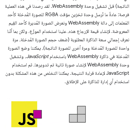
الناتجة) قبل تشغيل وحدة WebAssembly. لقد رصدنا في هذه العملية
فرصة: عادةً ما نُرسل وحدة تخزين مؤقت RGBA للصورة المُدخلة كأحد
المَعلمات إلى دالة WebAssembly ونعرض الصورة المُديرة كأحد القِيم
المعروضة. لإنشاء قيمة الإرجاع هذه، علينا استخدام الموزّع. ولكن بما أنّنا
نعرف إجمالي سعة الذاكرة المطلوبة (ضعف حجم الصورة المُدخلة، مرة
واحدة للصورة المُدخلة ومرة أخرى للصورة الناتجة)، يمكننا وضع الصورة
المُدخلة في ذاكرة WebAssembly باستخدام
JavaScript
، وتشغيل
وحدة WebAssembly لإنشاء صورة ثانية تم تدويرها، ثم استخدام
JavaScript لإعادة قراءة النتيجة. يمكننا التخلص من هذه المشكلة بدون
استخدام أي إدارة للذاكرة على الإطلاق.