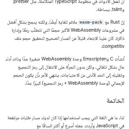
أن تعمل الأدوات في منظومة TypeScript المتكاملة، مثل prettier
وtslint، ببساطة.
إنّ Rust مع
wasm-pack
ملائم للغاية أيضًا، ولكنه ينجح بشكلٍ أفضل
في مشروعات WebAssembly الأكبر حجمًا التي تتطلّب ربطًا وإدارة
ذاكرة. كان علينا الابتعاد قليلاً عن المسار الصحيح لتحقيق حجم ملف
competitiv.
أنشأت C وEmscripten وحدة WebAssembly صغيرة جدًا وذات أداء
عالٍ بشكل تلقائي، ولكن بدون الجرأة على الانتقال إلى رمز التجميع
وتقليله إلى الحد الأدنى من الاحتياجات، ينتهي الأمر بأن يكون الحجم
الإجمالي (وحدة WebAssembly + رمز التجميع) كبيرًا جدًا.
الخاتمة
لذا، ما هي اللغة التي يجب استخدامها إذا كان لديك مسار طلبات مرتفعة
في JavaScript وأردت جعله أسرع أو أكثر اتساقًا مع