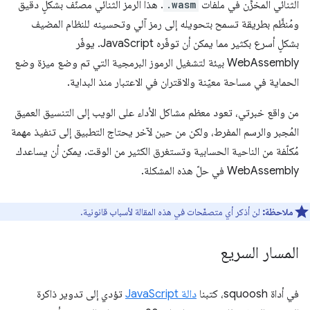
الثنائي المخزَّن في ملفات
.wasm
. هذا الرمز الثنائي مصنّف بشكلٍ دقيق
ومُنظَّم بطريقة تسمح بتحويله إلى رمز آلي وتحسينه للنظام المضيف
بشكلٍ أسرع بكثير مما يمكن أن توفّره JavaScript. يوفّر
WebAssembly بيئة لتشغيل الرموز البرمجية التي تم وضع ميزة وضع
الحماية في مساحة معيّنة والاقتران في الاعتبار منذ البداية.
من واقع خبرتي، تعود معظم مشاكل الأداء على الويب إلى التنسيق العميق
المُجبر والرسم المفرط، ولكن من حين لآخر يحتاج التطبيق إلى تنفيذ مهمة
مُكلّفة من الناحية الحسابية وتستغرق الكثير من الوقت. يمكن أن يساعدك
WebAssembly في حلّ هذه المشكلة.
ملاحظة:
لن أذكر أي متصفّحات في هذه المقالة لأسباب قانونية.
المسار السريع
في أداة squoosh، كتبنا
دالة JavaScript
تؤدي إلى تدوير ذاكرة