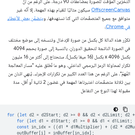
التخزين المؤقت للصورة بمضاعفات 90 درجة. على الرغم من أنّ
OffscreenCanvas
سيكون مثاليًا للقيام بهذه المهمة، إلا أنّه غير
متوافق مع جميع المتصفّحات التي كنا نستهدفها، و
يتضمّن بعض الأخطاء
في Chrome
.
تكرّر هذه الدالة كل بكسل من صورة الإدخال وتنسخه إلى موضع مختلف
في الصورة الناتجة لتحقيق الدوران. بالنسبة إلى صورة بحجم 4094
بكسل x 4096 بكسل (16 ميغا بكسل)، ستحتاج إلى أكثر من 16 مليون
تكرار لمحاولة الرمز البرمجي الداخلي، وهو ما نُطلق عليه "مسار المعالجة
المُهمّ". على الرغم من هذا العدد الكبير من تكرارات الإجراء، يُنهي اثنان من
بين ثلاثة متصفّحات اختبرناها المهمة في غضون 2 ثانية أو أقل. مدة
مقبولة لهذا النوع من التفاعل
for
(
let
d2
=
d2Start
;
d2
>
=
0
 && 
d2
 < 
d2Limit
;
d2
+
for
(
let
d1
=
d1Start
;
d1
>
=
0
 && 
d1
 < 
d1Limit
;
const
in_idx
=
((
d1
*
d1Multiplier
)
+
(
d2
*
d2Mu
outBuffer
[
i
]
=
inBuffer
[
in_idx
];