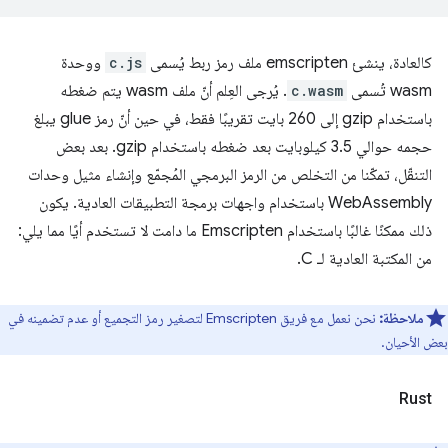
كالعادة، ينشئ emscripten ملف رمز ربط يُسمى
c.js
ووحدة
wasm تُسمى
c.wasm
. يُرجى العِلم أنّ ملف wasm يتم ضغطه
باستخدام gzip إلى 260 بايت تقريبًا فقط، في حين أنّ رمز glue يبلغ
حجمه حوالي 3.5 كيلوبايت بعد ضغطه باستخدام gzip. بعد بعض
التنقّل، تمكّنا من التخلص من الرمز البرمجي المُجمّع وإنشاء مثيل وحدات
WebAssembly باستخدام واجهات برمجة التطبيقات العادية. يكون
ذلك ممكنًا غالبًا باستخدام Emscripten ما دامت لا تستخدم أيًا مما يلي:
من المكتبة العادية لـ C.
ملاحظة:
نحن نعمل مع فريق Emscripten لتصغير رمز التجميع أو عدم تضمينه في
بعض الأحيان.
Rust