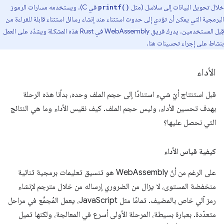
خلال تحويل البيانات إلى سلاسل (مثل
في C). ويستخدمه مسارات الرموز
printf()
البرمجية التي يمكن أن تؤدي إلى حدوث استثناء عند إنشاء رسائل استثناء قابلة للقراءة من
قِبل المستخدمين. يدرك فريق WebAssembly في Rust هذه المشكلة ويشدّد على العمل
بنشاط على إجراء تحسينات هنا.
الأداء
قبل استنتاج أيّ شيء استنادًا إلى حجم الملف وحده، بدأنا هذه الرحلة
بهدف تحسين الأداء، وليس حجم الملف. كيف نقيس الأداء وما هي النتائج
التي نحصل عليها؟
كيفية قياس الأداء
على الرغم من أنّ WebAssembly هو تنسيق تعليمات برمجية ثنائية
منخفضة المستوى، لا يزال من الضروري إرساله من خلال مترجم لإنشاء
رمز آلي خاص بالمضيف. تمامًا مثل JavaScript، يعمل المُجمِّع في مراحل
متعدّدة. بعبارة بسيطة، المرحلة الأولى أسرع في المعالجة، ولكنها تميل