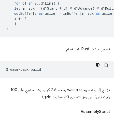
for
d1
in
0.
.
d1Limit
{
let
in_idx
=
(
d1Start
+
d1
*
d1Advance
)
*
d1Mult
outBuffer
[
i
as
usize
]
=
inBuffer
[
in_idx
as
usize
i
+=
1
;
}
}
تجميع ملفات Rust باستخدام
$
wasm-pack
تؤدي إلى إنشاء وحدة wasm بحجم 7.6 كيلوبايت تحتوي على 100
بايت تقريبًا من رمز التجميع (كلاهما بعد gzip).
Assembly
Script