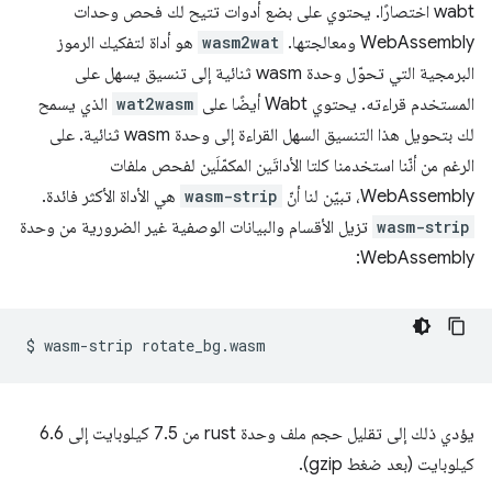
wabt اختصارًا. يحتوي على بضع أدوات تتيح لك فحص وحدات
WebAssembly ومعالجتها.
wasm2wat
هو أداة لتفكيك الرموز
البرمجية التي تحوّل وحدة wasm ثنائية إلى تنسيق يسهل على
المستخدم قراءته. يحتوي Wabt أيضًا على
wat2wasm
الذي يسمح
لك بتحويل هذا التنسيق السهل القراءة إلى وحدة wasm ثنائية. على
الرغم من أنّنا استخدمنا كلتا الأداتَين المكمّلَين لفحص ملفات
WebAssembly، تبيّن لنا أنّ
wasm-strip
هي الأداة الأكثر فائدة.
wasm-strip
تزيل الأقسام والبيانات الوصفية غير الضرورية من وحدة
WebAssembly:
$
wasm-strip
يؤدي ذلك إلى تقليل حجم ملف وحدة rust من 7.5 كيلوبايت إلى 6.6
كيلوبايت (بعد ضغط gzip).