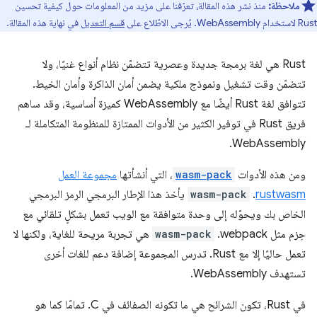
ملاحظة:
منذ نشر هذه المقالة، تعرّفنا على مزيد من المعلومات حول كيفية تحسين
Rust لاستخدام WebAssembly. يُرجى الاطّلاع على
قسم التعديل
في نهاية هذه المقالة.
Rust هي لغة برمجة جديدة وعصرية تتضمّن نظام أنواع غنيًا، ولا
تتضمّن وقت تشغيل ونموذج ملكية يضمن أمان الذاكرة وأمان الخيط.
تتوافق لغة Rust أيضًا مع WebAssembly كميزة أساسية، وقد ساهم
فريق Rust في توفير الكثير من الأدوات الممتازة للمنظومة المتكاملة لـ
WebAssembly.
ومن هذه الأدوات
wasm-pack
، التي أنشأتها
مجموعة العمل
rustwasm
.
wasm-pack
يأخذ هذا الإطار البرمجي الرمز البرمجي
الخاص بك ويحوّله إلى وحدة متوافقة مع الويب تعمل بشكلٍ تلقائي مع
حِزم مثل webpack.
wasm-pack
هي تجربة مريحة للغاية، ولكنها لا
تعمل حاليًا إلا مع Rust. تدرس المجموعة إضافة دعم للغات أخرى
تستهدف WebAssembly.
في Rust، تكون الشرائح هي ما تكونه الصفائف في C. تمامًا كما هو