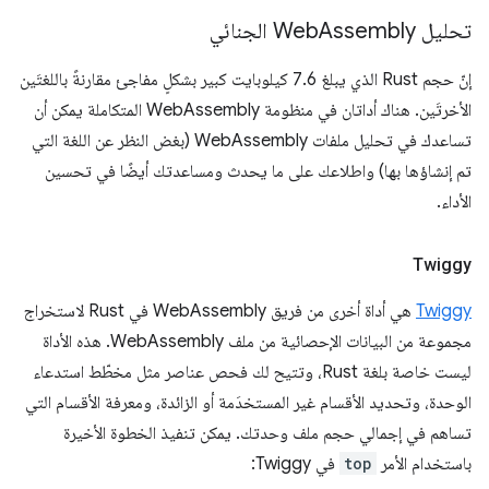
تحليل Web
Assembly الجنائي
إنّ حجم Rust الذي يبلغ 7.6 كيلوبايت كبير بشكلٍ مفاجئ مقارنةً باللغتَين
الأخرتَين. هناك أداتان في منظومة WebAssembly المتكاملة يمكن أن
تساعدك في تحليل ملفات WebAssembly (بغض النظر عن اللغة التي
تم إنشاؤها بها) واطلاعك على ما يحدث ومساعدتك أيضًا في تحسين
الأداء.
Twiggy
Twiggy
هي أداة أخرى من فريق WebAssembly في Rust لاستخراج
مجموعة من البيانات الإحصائية من ملف WebAssembly. هذه الأداة
ليست خاصة بلغة Rust، وتتيح لك فحص عناصر مثل مخطّط استدعاء
الوحدة، وتحديد الأقسام غير المستخدَمة أو الزائدة، ومعرفة الأقسام التي
تساهم في إجمالي حجم ملف وحدتك. يمكن تنفيذ الخطوة الأخيرة
باستخدام الأمر
top
في Twiggy: