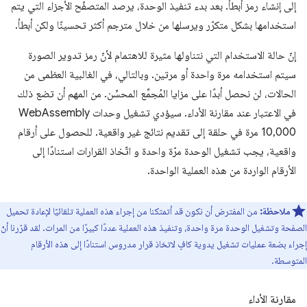
إلى إنشاء رمز أبطأ. بعد بدء تنفيذ الوحدة، يرصد المتصفّح الأجزاء التي يتم
استخدامها بشكل متكرّر ويرسلها من خلال مترجم أكثر تحسينًا ولكن أبطأ.
إنّ حالة الاستخدام التي نتناولها مثيرة للاهتمام لأنّ رمز تدوير الصورة
سيتم استخدامه مرة واحدة أو مرتين. وبالتالي، في الغالبية العظمى من
الحالات، لن نحصل أبدًا على مزايا المُجمِّع المحسِّن. من المهم أن تضع ذلك
في الاعتبار عند مقارنة الأداء. سيؤدي تشغيل وحدات WebAssembly
10,000 مرة في حلقة إلى تقديم نتائج غير واقعية. للحصول على أرقام
واقعية، يجب تشغيل الوحدة مرّة واحدة و اتّخاذ القرارات استنادًا إلى
الأرقام الواردة من هذه العملية الواحدة.
ملاحظة:
من المفترض أن نكون قد أتمتكنا من إجراء هذه العملية تلقائيًا لإعادة تحميل
الصفحة وتشغيل الوحدة مرة واحدة، وتنفيذ هذه العملية عددًا كبيرًا من المرات. لقد قرّرنا أنّ
إجراء بضعة عمليات تشغيل يدوية كافٍ لاتخاذ قرار مدروس استنادًا إلى هذه الأرقام
المتوسطة.
مقارنة الأداء