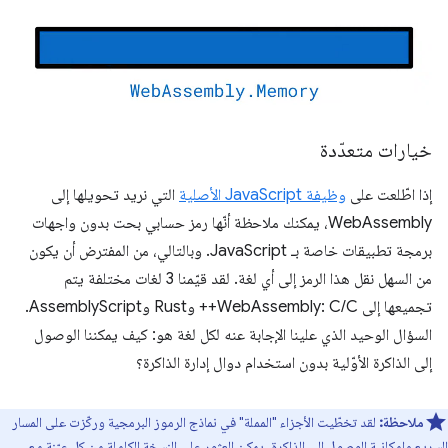
خيارات متعدّدة
إذا اطّلعت على
وظيفة JavaScript الأصلية
التي نريد تحويلها إلى
WebAssembly، يمكنك ملاحظة أنّها رمز حسابي بحت بدون واجهات
برمجة تطبيقات خاصة بـ JavaScript. وبالتالي، من المفترض أن يكون
من السهل نقل هذا الرمز إلى أي لغة. لقد قيّمنا 3 لغات مختلفة يتم
تجميعها إلى WebAssembly: C/C++ وRust وAssemblyScript.
السؤال الوحيد الذي علينا الإجابة عنه لكل لغة هو: كيف يمكننا الوصول
إلى الذاكرة الأوّلية بدون استخدام دوال إدارة الذاكرة؟
ملاحظة:
لقد تخطّيت الأجزاء "المملة" في نماذج الرموز البرمجية وركّزت على المسار
السريع وإمكانية الوصول إلى الذاكرة. يمكن العثور على النسخة الكاملة من كل عيّنة مع