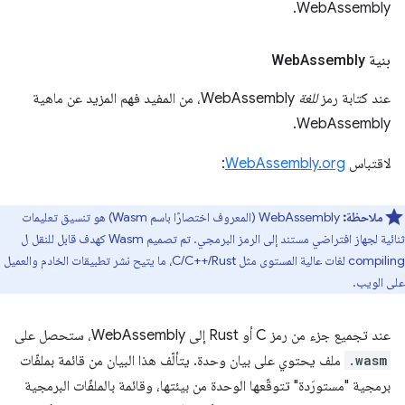
WebAssembly.
بنية Web
Assembly
عند كتابة رمز
للغة
WebAssembly، من المفيد فهم المزيد عن ماهية
WebAssembly.
لاقتباس
WebAssembly.org
:
ملاحظة:
WebAssembly (المعروف اختصارًا باسم Wasm) هو تنسيق تعليمات
ثنائية لجهاز افتراضي مستند إلى الرمز البرمجي. تم تصميم Wasm كهدف قابل للنقل ل
compiling لغات عالية المستوى مثل C/C++/Rust، ما يتيح نشر تطبيقات الخادم والعميل
على الويب.
عند تجميع جزء من رمز C أو Rust إلى WebAssembly، ستحصل على
.wasm
ملف يحتوي على بيان وحدة. يتألّف هذا البيان من قائمة بملفّات
برمجية "مستورَدة" تتوقّعها الوحدة من بيئتها، وقائمة بالملفّات البرمجية