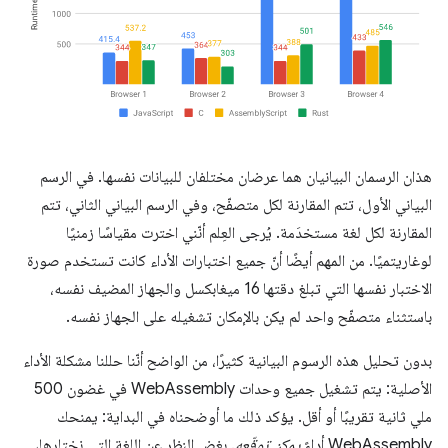
هذان الرسمان البيانيان هما عرضان مختلفان للبيانات نفسها. في الرسم
البياني الأول، تتم المقارنة لكل متصفّح، وفي الرسم البياني الثاني، تتم
المقارنة لكل لغة مستخدَمة. يُرجى العِلم أنّني اخترت مقياسًا زمنيًا
لوغاريتميًا. من المهم أيضًا أنّ جميع اختبارات الأداء كانت تستخدم صورة
الاختبار نفسها التي تبلغ دقتها 16 ميغابكسل والجهاز المضيف نفسه،
باستثناء متصفّح واحد لم يكن بالإمكان تشغيله على الجهاز نفسه.
بدون تحليل هذه الرسوم البيانية كثيرًا، من الواضح أنّنا حللنا مشكلة الأداء
الأصلية: يتم تشغيل جميع وحدات WebAssembly في غضون 500
ملي ثانية تقريبًا أو أقل. يؤكد ذلك ما أوضحناه في البداية: يمنحك
WebAssembly أداءً
يمكن توقّعه
. بغض النظر عن اللغة التي نختارها،