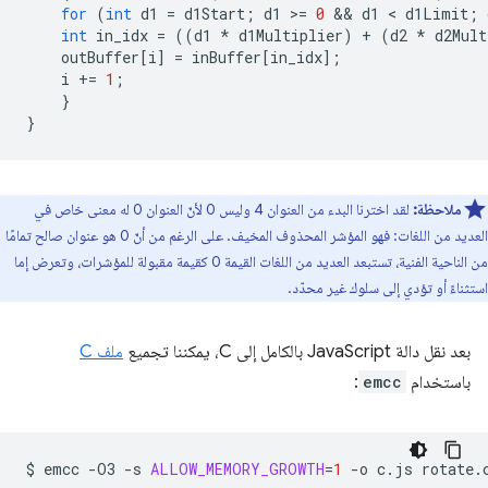
for
(
int
d1
=
d1Start
;
d1
>
=
0
 && 
d1
 < 
d1Limit
;
int
in_idx
=
((
d1
*
d1Multiplier
)
+
(
d2
*
d2Mult
outBuffer
[
i
]
=
inBuffer
[
in_idx
];
i
+=
1
;
}
}
ملاحظة:
لقد اخترنا البدء من العنوان 4 وليس 0 لأنّ العنوان 0 له معنى خاص في
العديد من اللغات: فهو المؤشر المحذوف المخيف. على الرغم من أنّ 0 هو عنوان صالح تمامًا
من الناحية الفنية، تستبعد العديد من اللغات القيمة 0 كقيمة مقبولة للمؤشرات، وتعرض إما
استثناءً أو تؤدي إلى سلوك غير محدّد.
بعد نقل دالة JavaScript بالكامل إلى C، يمكننا تجميع
ملف C
باستخدام
emcc
:
$
emcc
-O3
-s
ALLOW_MEMORY_GROWTH
=
1
-o
c.js