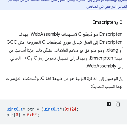
القياس المرجعي في
الملخّص
.
C وEmscripten
Emscripten هو مُجمِّع C لاستهداف WebAssembly. يهدف
Emscripten إلى العمل كبديل فوري لمجمّعات C المعروفة، مثل GCC
أو clang، وهو متوافق مع معظم العلامات. يشكّل ذلك جزءًا أساسيًا من
مهمة Emscripten، ويهدف إلى تسهيل تحويل رمز C وC++ الحالي
إلى WebAssembly.
إنّ الوصول إلى الذاكرة الأوّلية هو من طبيعة لغة C، وتُستخدَم المؤشرات
لهذا السبب تحديدًا:
uint8_t
*
ptr
=
(
uint8_t
*
)
0x124
;
ptr
[
0
]
=
0xFF
;