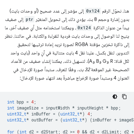
هنا، نحوّل الرقم
0x124
إلى مؤشر إلى عدد صحيح (أو وحدات بايت)
بدون إشارة وحجم 8 بت. يؤدي ذلك إلى تحويل المتغيّر
ptr
إلى صفيف
يبدأ من عنوان الذاكرة
0x124
، ويمكننا استخدامه مثل أي صفيف آخر، ما
يتيح لنا الوصول إلى وحدات بايت فردية للقراءة والكتابة. في حالتنا، ننظر
إلى ذاكرة تخزين مؤقتة RGBA لصورة نريد إعادة ترتيبها لتحقيق
التدوير. لنقل بكسل، علينا نقل 4 بايت متتالية في آنٍ واحد (بايت واحد
لكل قناة: R وG وB وA). لتسهيل ذلك، يمكننا إنشاء صفيف من الأعداد
الصحيحة غير الموقعة
32 بت
. وفقًا للعرف، ستبدأ صورة الإدخال في
العنوان 4 وستبدأ صورة الإخراج مباشرةً بعد انتهاء صورة الإدخال:
int
bpp
=
4
;
int
imageSize
=
inputWidth
*
inputHeight
*
bpp
;
uint32_t
*
inBuffer
=
(
uint32_t
*
)
4
;
uint32_t
*
outBuffer
=
(
uint32_t
*
)
(
inBuffer
+
imageS
for
(
int
d2
=
d2Start
;
d2
>
=
0
 && 
d2
 < 
d2Limit
;
d2
+