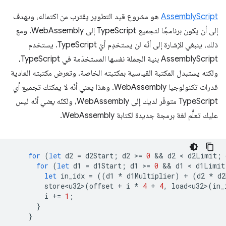
AssemblyScript
هو مشروع قيد التطوير يقترب من اكتماله، ويهدف
إلى أن يكون برنامجًا لتجميع TypeScript إلى WebAssembly. ومع
ذلك، ينبغي الإشارة إلى أنّه لن يستخدِم أيّ TypeScript. يستخدم
AssemblyScript بنية الجملة نفسها المستخدَمة في TypeScript،
ولكنه يستبدل المكتبة القياسية بمكتبته الخاصة. وتعرض مكتبته العادية
قدرات تكنولوجيا WebAssembly. وهذا يعني أنّه لا يمكنك تجميع أي
TypeScript متوفّر لديك إلى WebAssembly، ولكنّه
يعني
أنّه ليس
عليك تعلُّم لغة برمجة جديدة لكتابة WebAssembly.
for
(
let
d2
=
d2Start
;
d2
>
=
0
 && 
d2
 < 
d2Limit
;
for
(
let
d1
=
d1Start
;
d1
>
=
0
 && 
d1
 < 
d1Limit
let
in_idx
=
((
d1
*
d1Multiplier
)
+
(
d2
*
d2
store<u32>
(
offset
+
i
*
4
+
4
,
load<u32>
(
in_
i
+=
1
;
}
}