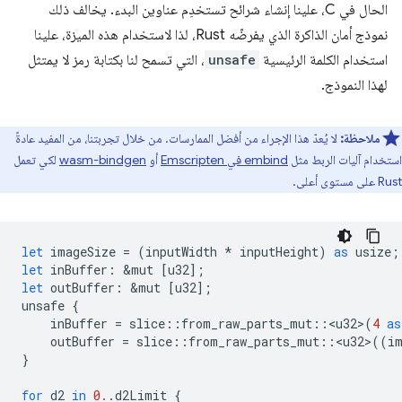
الحال في C، علينا إنشاء شرائح تستخدِم عناوين البدء. يخالف ذلك
نموذج أمان الذاكرة الذي يفرضّه Rust، لذا لاستخدام هذه الميزة، علينا
استخدام الكلمة الرئيسية
unsafe
، التي تسمح لنا بكتابة رمز لا يمتثل
لهذا النموذج.
ملاحظة:
لا يُعدّ هذا الإجراء من أفضل الممارسات. من خلال تجربتنا، من المفيد عادةً
استخدام آليات الربط مثل
embind في Emscripten
أو
wasm-bindgen
لكي تعمل
Rust على مستوى أعلى.
let
imageSize
=
(
inputWidth
*
inputHeight
)
as
usize
;
let
inBuffer
:
&
mut
[
u32
];
let
outBuffer
:
&
mut
[
u32
];
unsafe
{
inBuffer
=
slice
::
from_raw_parts_mut
::
<
u32
>
(
4
as
outBuffer
=
slice
::
from_raw_parts_mut
::
<
u32
>
((
i
}
for
d2
in
0.
.
d2Limit
{