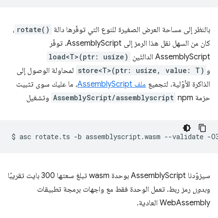
بالنظر إلى مساحة العرض الصغيرة للنوع التي توفّرها دالة
rotate()
،
كان من السهل نقل هذا الرمز إلى AssemblyScript. توفّر
AssemblyScript الدالتَين
load<T>(ptr: usize)
و
store<T>(ptr: usize, value: T)
لمحاولة الوصول إلى
الذاكرة الأوّلية. لتجميع
ملف AssemblyScript
، ما عليك سوى تثبيت
حزمة npm
AssemblyScript/assemblyscript
وتشغيل
$
asc
rotate.ts
-b
assemblyscript.wasm
--validate
سيزوّدنا AssemblyScript بوحدة wasm تبلغ سعتها 300 بايت تقريبًا
و
بدون
رمز ربط. تعمل الوحدة فقط مع واجهات برمجة تطبيقات
WebAssembly العادية.