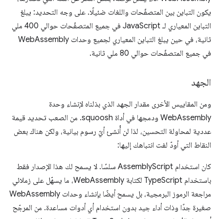
يكون التباين بين المتصفّحات واللغات ضئيلًا. على وجه التحديد: يبلغ
التباين المعياري لـ JavaScript في جميع المتصفّحات حوالي 400 ملي
ثانية، في حين يبلغ التباين المعياري لجميع وحدات WebAssembly
في جميع المتصفّحات حوالي 80 ملي ثانية.
الجهد
ومن المقاييس الأخرى مقدار الجهد الذي بذلناه لإنشاء وحدة
WebAssembly ودمجها في أداة squoosh. من الصعب تحديد قيمة
عددية لمحاولة التحسين، لذا لن أُنشئ أيّ رسوم بيانية، ولكن هناك بعض
النقاط التي أودّ لفت انتباهك إليها:
كان استخدام AssemblyScript سلسًا. لا يسمح لك هذا الإصدار فقط
باستخدام TypeScript لكتابة WebAssembly، ما يسهّل على زملائي
مراجعة الرموز البرمجية، بل يسمح أيضًا بإنشاء وحدات WebAssembly
صغيرة جدًا وذات أداء جيد بدون استخدام أي أدوات مساعدة. من المرجّح