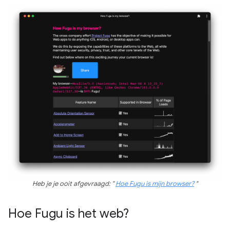
Heb je je ooit afgevraagd: "
Hoe Fugu is mijn browser?
"
Hoe Fugu is het web?