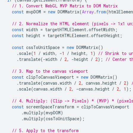
// 1. Convert WebGL MVP Matrix to DOM Matrix
const
mvpDOM
=
new
DOMMatrix
(
Array
.
from
(
htmlEleme
// 2. Normalize the HTML element (pixels -> 1x1 un
const
width
=
targetHTMLElement
.
offsetWidth
;
const
height
=
targetHTMLElement
.
offsetHeight
;
const
cssToUnitSpace
=
new
DOMMatrix
()
.
scale
(
1
/
width
,
-
1
/
height
,
1
)
// Shrink to u
.
translate
(
-
width
/
2
,
-
height
/
2
);
// Center t
// 3. Map to the canvas viewport
const
clipToCanvasViewport
=
new
DOMMatrix
()
.
translate
(
canvas
.
width
/
2
,
canvas
.
height
/
2
)
.
scale
(
canvas
.
width
/
2
,
-
canvas
.
height
/
2
,
1
);
// 4. Multiply: (Clip -> Pixels) * (MVP) * (pixel
const
screenSpaceTransform
=
clipToCanvasViewport
.
multiply
(
mvpDOM
)
.
multiply
(
cssToUnitSpace
);
// 5. Apply to the transform