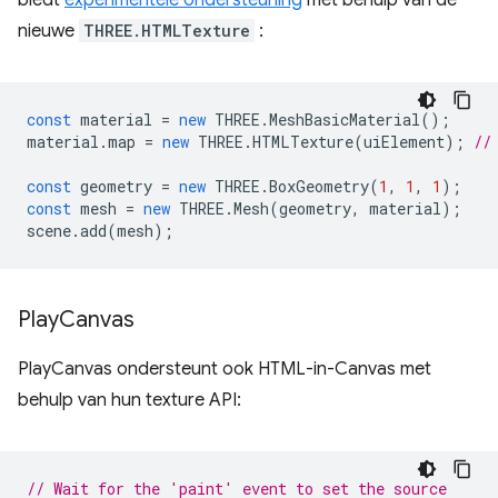
biedt
experimentele ondersteuning
met behulp van de
nieuwe
THREE.HTMLTexture
:
const
material
=
new
THREE
.
MeshBasicMaterial
();
material
.
map
=
new
THREE
.
HTMLTexture
(
uiElement
);
//
const
geometry
=
new
THREE
.
BoxGeometry
(
1
,
1
,
1
);
const
mesh
=
new
THREE
.
Mesh
(
geometry
,
material
);
scene
.
add
(
mesh
);
Play
Canvas
PlayCanvas ondersteunt ook HTML-in-Canvas met
behulp van hun texture API:
// Wait for the 'paint' event to set the source