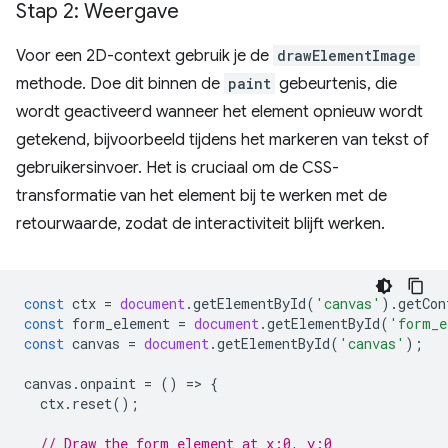
Stap 2: Weergave
Voor een 2D-context gebruik je de
drawElementImage
methode. Doe dit binnen de
paint
gebeurtenis, die
wordt geactiveerd wanneer het element opnieuw wordt
getekend, bijvoorbeeld tijdens het markeren van tekst of
gebruikersinvoer. Het is cruciaal om de CSS-
transformatie van het element bij te werken met de
retourwaarde, zodat de interactiviteit blijft werken.
const
ctx
=
document
.
getElementById
(
'canvas'
).
getCon
const
form_element
=
document
.
getElementById
(
'form_e
const
canvas
=
document
.
getElementById
(
'canvas'
);
canvas
.
onpaint
=
()
=
>
{
ctx
.
reset
();
// Draw the form element at x:0, y:0