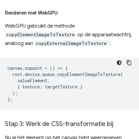
Renderen met Web
GPU
WebGPU gebruikt de methode
copyElementImageToTexture
op de apparaatwachtrij,
analoog aan
copyExternalImageToTexture
:
canvas
.
onpaint
=
()
=
>
{
root
.
device
.
queue
.
copyElementImageToTexture
(
valueElement
,
{
texture
:
targetTexture
}
);
};
Stap 3: Werk de CSS-transformatie bij
Nu je het element op het canvas hebt weergegeven,