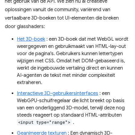
het gebruik van de API. We zien nu al creatieve
oplossingen vanuit de community, variërend van
vertaalbare 3D-boeken tot UI-elementen die breken
door glasshaders:
Het 3D-boek
: een 3D-boek dat met WebGL wordt
weergegeven en gebruikmaakt van HTML-lay-out
voor de pagina's. Gebruikers kunnen lettertypen
wijzigen met CSS. Omdat het DOM-gebaseerd is,
werkt de ingebouwde vertaling direct en kunnen
AI-agenten de tekst met minder complexiteit
extraheren.
Interactieve 3D-gebruikersinterfaces
: een
WebGPU-schuifregelaar die licht breekt op basis
van een onderliggend 3D-model, terwijl deze nog
steeds reageert op standaard HTML-attributen
<input type="range">
.
Geanimeerde texturen
: Een dynamisch 3D-