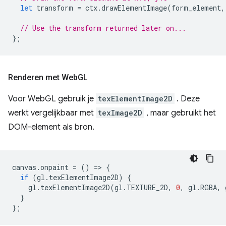
let
transform
=
ctx
.
drawElementImage
(
form_element
,
// Use the transform returned later on...
};
Renderen met Web
GL
Voor WebGL gebruik je
texElementImage2D
. Deze
werkt vergelijkbaar met
texImage2D
, maar gebruikt het
DOM-element als bron.
canvas
.
onpaint
=
()
=
>
{
if
(
gl
.
texElementImage2D
)
{
gl
.
texElementImage2D
(
gl
.
TEXTURE_2D
,
0
,
gl
.
RGBA
,
}
};