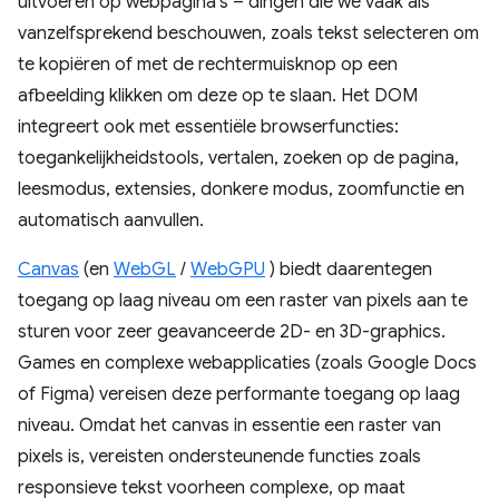
uitvoeren op webpagina's – dingen die we vaak als
vanzelfsprekend beschouwen, zoals tekst selecteren om
te kopiëren of met de rechtermuisknop op een
afbeelding klikken om deze op te slaan. Het DOM
integreert ook met essentiële browserfuncties:
toegankelijkheidstools, vertalen, zoeken op de pagina,
leesmodus, extensies, donkere modus, zoomfunctie en
automatisch aanvullen.
Canvas
(en
WebGL
/
WebGPU
) biedt daarentegen
toegang op laag niveau om een ​​raster van pixels aan te
sturen voor zeer geavanceerde 2D- en 3D-graphics.
Games en complexe webapplicaties (zoals Google Docs
of Figma) vereisen deze performante toegang op laag
niveau. Omdat het canvas in essentie een raster van
pixels is, vereisten ondersteunende functies zoals
responsieve tekst voorheen complexe, op maat