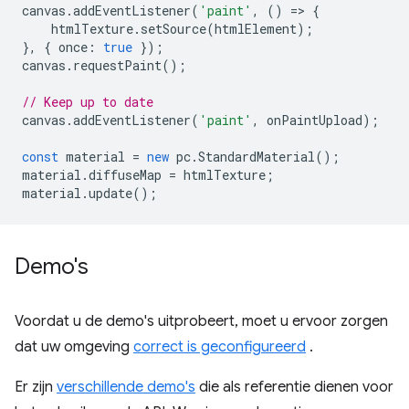
canvas
.
addEventListener
(
'paint'
,
()
=
>
{
htmlTexture
.
setSource
(
htmlElement
);
},
{
once
:
true
});
canvas
.
requestPaint
();
// Keep up to date
canvas
.
addEventListener
(
'paint'
,
onPaintUpload
);
const
material
=
new
pc
.
StandardMaterial
();
material
.
diffuseMap
=
htmlTexture
;
material
.
update
();
Demo's
Voordat u de demo's uitprobeert, moet u ervoor zorgen
dat uw omgeving
correct is geconfigureerd
.
Er zijn
verschillende demo's
die als referentie dienen voor