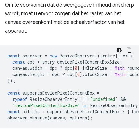
Om te voorkomen dat de weergegeven inhoud onscherp
wordt, moet u ervoor zorgen dat het raster van het
canvas overeenkomt met de schaalverfactor van het
apparaat.
const
observer
=
new
ResizeObserver
(([
entry
])
=
>
{
const
dpc
=
entry
.
devicePixelContentBoxSize
;
canvas
.
width
=
dpc
?
dpc
[
0
].
inlineSize
:
Math
.
roun
canvas
.
height
=
dpc
?
dpc
[
0
].
blockSize
:
Math
.
roun
});
const
supportsDevicePixelContentBox
=
typeof
ResizeObserverEntry
!==
'undefined'
'devicePixelContentBoxSize'
in
ResizeObserverEntry
const
options
=
supportsDevicePixelContentBox
?
{
bo
observer
.
observe
(
canvas
,
options
);