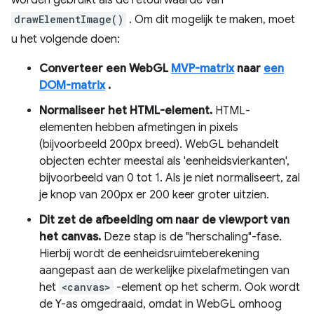
worden gebruikt als de retourwaarde van
drawElementImage()
. Om dit mogelijk te maken, moet
u het volgende doen:
Converteer een WebGL
MVP-matrix
naar
een
DOM-matrix
.
Normaliseer het HTML-element.
HTML-
elementen hebben afmetingen in pixels
(bijvoorbeeld 200px breed). WebGL behandelt
objecten echter meestal als 'eenheidsvierkanten',
bijvoorbeeld van 0 tot 1. Als je niet normaliseert, zal
je knop van 200px er 200 keer groter uitzien.
Dit zet de afbeelding om naar de viewport van
het canvas.
Deze stap is de "herschaling"-fase.
Hierbij wordt de eenheidsruimteberekening
aangepast aan de werkelijke pixelafmetingen van
het
<canvas>
-element op het scherm. Ook wordt
de Y-as omgedraaid, omdat in WebGL omhoog