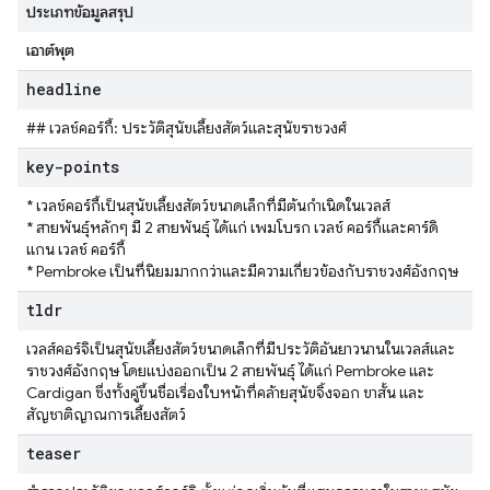
ประเภทข้อมูลสรุป
เอาต์พุต
headline
## เวลช์คอร์กี้: ประวัติสุนัขเลี้ยงสัตว์และสุนัขราชวงศ์
key-points
* เวลช์คอร์กี้เป็นสุนัขเลี้ยงสัตว์ขนาดเล็กที่มีต้นกำเนิดในเวลส์
* สายพันธุ์หลักๆ มี 2 สายพันธุ์ ได้แก่ เพมโบรก เวลช์ คอร์กี้และคาร์ดิ
แกน เวลช์ คอร์กี้
* Pembroke เป็นที่นิยมมากกว่าและมีความเกี่ยวข้องกับราชวงศ์อังกฤษ
tldr
เวลส์คอร์จิเป็นสุนัขเลี้ยงสัตว์ขนาดเล็กที่มีประวัติอันยาวนานในเวลส์และ
ราชวงศ์อังกฤษ โดยแบ่งออกเป็น 2 สายพันธุ์ ได้แก่ Pembroke และ
Cardigan ซึ่งทั้งคู่ขึ้นชื่อเรื่องใบหน้าที่คล้ายสุนัขจิ้งจอก ขาสั้น และ
สัญชาติญาณการเลี้ยงสัตว์
teaser