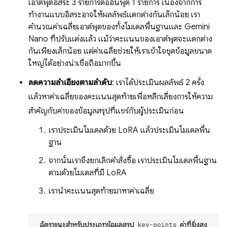
เอาต์พุตอิสระ 3 รายการต่ออินพุต 1 รายการ เนื่องจากการ
ทำงานแบบอิสระอาจให้ผลลัพธ์แตกต่างกันเล็กน้อย เรา
คำนวณค่าเฉลี่ยเอาต์พุตของทั้งโมเดลพื้นฐานและ Gemini
Nano ที่ปรับแต่งแล้ว แม้ว่าคะแนนของเอาต์พุตจะแตกต่าง
กันเพียงเล็กน้อย แต่ค่าเฉลี่ยช่วยให้เราเข้าใจชุดข้อมูลขนาด
ใหญ่ได้อย่างน่าเชื่อถือมากขึ้น
ลดความลำเอียงตามลําดับ
: เราได้ประเมินผลลัพธ์ 2 ครั้ง
แล้วหาค่าเฉลี่ยของคะแนนสุดท้ายเพื่อหลีกเลี่ยงการให้ความ
สําคัญกับค่าของข้อมูลสรุปที่แชร์กับผู้ประเมินก่อน
เราประเมินโมเดลด้วย LoRA แล้วประเมินโมเดลพื้น
ฐาน
จากนั้นเราจึงยกเลิกคำสั่งซื้อ เราประเมินโมเดลพื้นฐาน
ตามด้วยโมเดลที่มี LoRA
เรานำคะแนนสุดท้ายมาหาค่าเฉลี่ย
อัตราชนะสำหรับประเภทข้อมูลสรุป
ค่าที่ยิ่งสูง
key-points