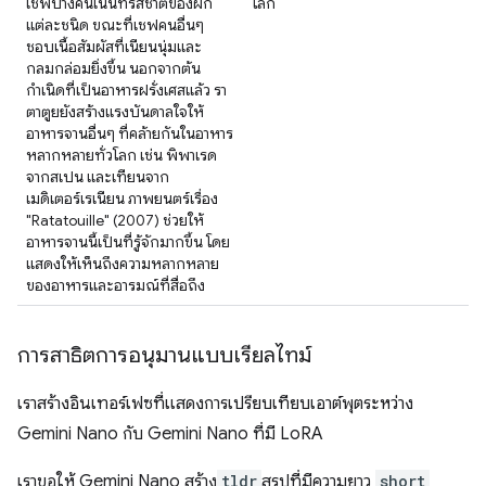
เชฟบางคนเน้นที่รสชาติของผัก
โลก
แต่ละชนิด ขณะที่เชฟคนอื่นๆ
ชอบเนื้อสัมผัสที่เนียนนุ่มและ
กลมกล่อมยิ่งขึ้น นอกจากต้น
กำเนิดที่เป็นอาหารฝรั่งเศสแล้ว รา
ตาตูยยังสร้างแรงบันดาลใจให้
อาหารจานอื่นๆ ที่คล้ายกันในอาหาร
หลากหลายทั่วโลก เช่น พิพาเรด
จากสเปน และเทียนจาก
เมดิเตอร์เรเนียน ภาพยนตร์เรื่อง
"Ratatouille" (2007) ช่วยให้
อาหารจานนี้เป็นที่รู้จักมากขึ้น โดย
แสดงให้เห็นถึงความหลากหลาย
ของอาหารและอารมณ์ที่สื่อถึง
การสาธิตการอนุมานแบบเรียลไทม์
เราสร้างอินเทอร์เฟซที่แสดงการเปรียบเทียบเอาต์พุตระหว่าง
Gemini Nano กับ Gemini Nano ที่มี LoRA
เราขอให้ Gemini Nano สร้าง
tldr
สรุปที่มีความยาว
short