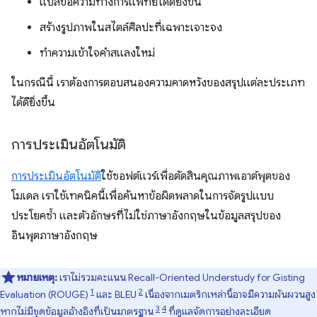
แปลข้อความทางการแพทย์ได้ดียิ่งขึ้น
สร้างรูปภาพในสไตล์ศิลปะที่เฉพาะเจาะจง
ทำความเข้าใจคำสแลงใหม่
ในกรณีนี้ เราต้องการตอบสนองความคาดหวังของสรุปแต่ละประเภท
ได้ดียิ่งขึ้น
การประเมินอัตโนมัติ
การประเมินอัตโนมัติ
ใช้ซอฟต์แวร์เพื่อตัดสินคุณภาพเอาต์พุตของ
โมเดล เราใช้เทคนิคนี้เพื่อค้นหาข้อผิดพลาดในการจัดรูปแบบ
ประโยคซ้ำ และตัวอักษรที่ไม่ใช่ภาษาอังกฤษในข้อมูลสรุปของ
อินพุตภาษาอังกฤษ
หมายเหตุ:
เราไม่รวมคะแนน Recall-Oriented Understudy for Gisting
1
2
Evaluation (ROUGE)
และ BLEU
เนื่องจากเมตริกเหล่านี้อาจมีความผันผวนสูง
3
4
หากไม่มีชุดข้อมูลอ้างอิงที่เป็นมาตรฐาน
ที่ดูแลจัดการอย่างละเอียด