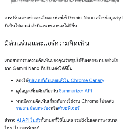
ดูแบบเรียลไทม์ว่าระบบใช้เวลานานเท่าใดในการสร้างผลลัพธ์และอ่านเอาต์พุต
การปรับแต่งอย่างละเอียดจะช่วยให้ Gemini Nano สร้างข้อมูลสรุป
ที่เป็นไปตามคำสั่งที่เฉพาะเจาะจงได้ดีขึ้น
มีส่วนร่วมและแชร์ความคิดเห็น
เราอยากทราบความคิดเห็นของคุณว่าสรุปได้รับผลกระทบอย่างไร
จาก Gemini Nano ที่ปรับแต่งให้ดีขึ้น
ลองใช้
รูปแบบที่อัปเดตแล้วใน Chrome Canary
ดูข้อมูลเพิ่มเติมเกี่ยวกับ
Summarizer API
หากมีความคิดเห็นเกี่ยวกับการใช้งาน Chrome โปรดส่ง
รายงานข้อบกพร่อง
หรือ
คำขอฟีเจอร์
สำรวจ
AI API ในตัว
ทั้งหมดที่ใช้โมเดล รวมถึงโมเดลภาษาขนาด
ใหญ่ ในเบราว์เซอร์