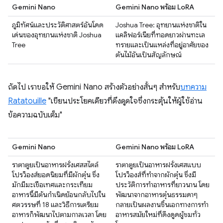
Gemini Nano
Gemini Nano พร้อม LoRA
ภูมิทัศน์และประวัติศาสตร์อันโดด
Joshua Tree: อุทยานแห่งชาติใน
เด่นของอุทยานแห่งชาติ Joshua
แคลิฟอร์เนียที่ทอดยาวผ่านทะเล
Tree
ทรายและเป็นแหล่งที่อยู่อาศัยของ
ต้นไม้อันเป็นสัญลักษณ์
ถัดไป เราขอให้ Gemini Nano สร้างตัวอย่างสั้นๆ สำหรับ
บทความ
Ratatouille
"เขียนประโยคเดียวที่ดึงดูดใจซึ่งกระตุ้นให้ผู้ใช้อ่าน
ข้อความฉบับเต็ม"
Gemini Nano
Gemini Nano พร้อม LoRA
ราตาตูยเป็นอาหารฝรั่งเศสสไตล์
ราตาตูยเป็นอาหารฝรั่งเศสแบบ
โปรว็องส์ยอดนิยมที่มีผักตุ๋น ซึ่ง
โปรว็องส์ที่ทำจากผักตุ๋น ซึ่งมี
มักมีมะเขือเทศและกระเทียม
ประวัติการทำอาหารที่ยาวนาน โดย
อาหารนี้มีต้นกำเนิดย้อนกลับไปใน
พัฒนาจากอาหารตุ๋นธรรมดาๆ
ศตวรรษที่ 18 และวิธีการเตรียม
กลายเป็นผลงานชิ้นเอกทางการทำ
อาหารก็พัฒนาไปตามกาลเวลา โดย
อาหารสมัยใหม่ที่ดึงดูดผู้ชมทั่ว