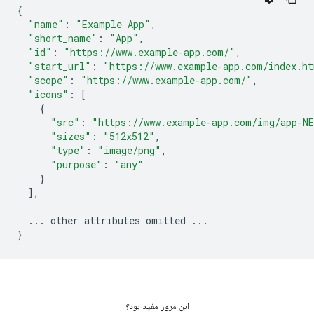
{
"name"
:
"Example App"
,
"short_name"
:
"App"
,
"id"
:
"https://www.example-app.com/"
,
"start_url"
:
"https://www.example-app.com/index.h
"scope"
:
"https://www.example-app.com/"
,
"icons"
:
[
{
"src"
:
"https://www.example-app.com/img/app-N
"sizes"
:
"512x512"
,
"type"
:
"image/png"
,
"purpose"
:
"any"
}
],
...
other
attributes
omitted
...
}
این مرور مفید بود؟