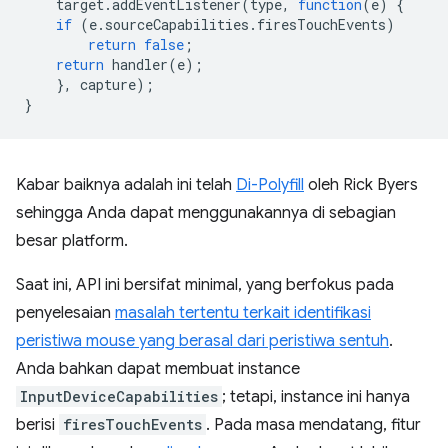
target
.
addEventListener
(
type
,
function
(
e
)
{
if
(
e
.
sourceCapabilities
.
firesTouchEvents
)
return
false
;
return
handler
(
e
);
},
capture
);
}
Kabar baiknya adalah ini telah
Di-Polyfill
oleh Rick Byers
sehingga Anda dapat menggunakannya di sebagian
besar platform.
Saat ini, API ini bersifat minimal, yang berfokus pada
penyelesaian
masalah tertentu terkait identifikasi
peristiwa mouse yang berasal dari peristiwa sentuh
.
Anda bahkan dapat membuat instance
InputDeviceCapabilities
; tetapi, instance ini hanya
berisi
firesTouchEvents
. Pada masa mendatang, fitur