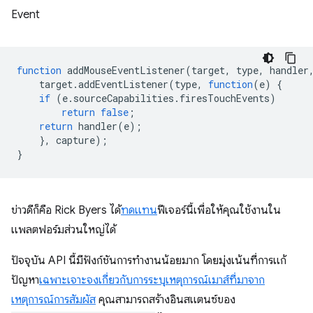
Event
function
addMouseEventListener
(
target
,
type
,
handler
target
.
addEventListener
(
type
,
function
(
e
)
{
if
(
e
.
sourceCapabilities
.
firesTouchEvents
)
return
false
;
return
handler
(
e
);
},
capture
);
}
ข่าวดีก็คือ Rick Byers ได้
ทดแทน
ฟีเจอร์นี้เพื่อให้คุณใช้งานใน
แพลตฟอร์มส่วนใหญ่ได้
ปัจจุบัน API นี้มีฟังก์ชันการทำงานน้อยมาก โดยมุ่งเน้นที่การแก้
ปัญหา
เฉพาะเจาะจงเกี่ยวกับการระบุเหตุการณ์เมาส์ที่มาจาก
เหตุการณ์การสัมผัส
คุณสามารถสร้างอินสแตนซ์ของ