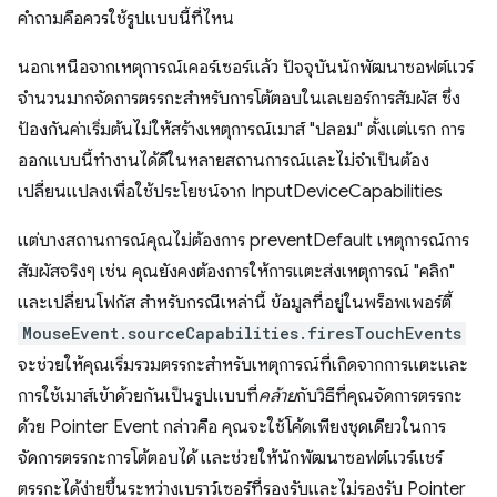
คำถามคือควรใช้รูปแบบนี้ที่ไหน
นอกเหนือจากเหตุการณ์เคอร์เซอร์แล้ว ปัจจุบันนักพัฒนาซอฟต์แวร์
จํานวนมากจัดการตรรกะสําหรับการโต้ตอบในเลเยอร์การสัมผัส ซึ่ง
ป้องกันค่าเริ่มต้นไม่ให้สร้างเหตุการณ์เมาส์ "ปลอม" ตั้งแต่แรก การ
ออกแบบนี้ทํางานได้ดีในหลายสถานการณ์และไม่จำเป็นต้อง
เปลี่ยนแปลงเพื่อใช้ประโยชน์จาก InputDeviceCapabilities
แต่บางสถานการณ์คุณไม่ต้องการ preventDefault เหตุการณ์การ
สัมผัสจริงๆ เช่น คุณยังคงต้องการให้การแตะส่งเหตุการณ์ "คลิก"
และเปลี่ยนโฟกัส สําหรับกรณีเหล่านี้ ข้อมูลที่อยู่ในพร็อพเพอร์ตี้
MouseEvent.sourceCapabilities.firesTouchEvents
จะช่วยให้คุณเริ่มรวมตรรกะสําหรับเหตุการณ์ที่เกิดจากการแตะและ
การใช้เมาส์เข้าด้วยกันเป็นรูปแบบที่
คล้าย
กับวิธีที่คุณจัดการตรรกะ
ด้วย Pointer Event กล่าวคือ คุณจะใช้โค้ดเพียงชุดเดียวในการ
จัดการตรรกะการโต้ตอบได้ และช่วยให้นักพัฒนาซอฟต์แวร์แชร์
ตรรกะได้ง่ายขึ้นระหว่างเบราว์เซอร์ที่รองรับและไม่รองรับ Pointer