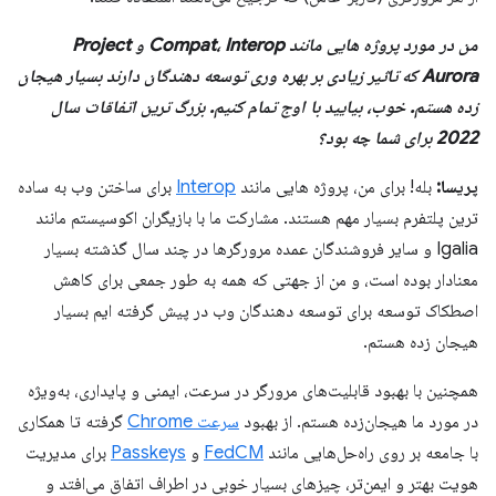
من در مورد پروژه هایی مانند Compat، Interop و Project
Aurora که تاثیر زیادی بر بهره وری توسعه دهندگان دارند بسیار هیجان
زده هستم. خوب، بیایید با اوج تمام کنیم. بزرگ ترین اتفاقات سال
2022 برای شما چه بود؟
پریسا:
بله! برای من، پروژه هایی مانند
Interop
برای ساختن وب به ساده
ترین پلتفرم بسیار مهم هستند. مشارکت ما با بازیگران اکوسیستم مانند
Igalia و سایر فروشندگان عمده مرورگرها در چند سال گذشته بسیار
معنادار بوده است، و من از جهتی که همه به طور جمعی برای کاهش
اصطکاک توسعه برای توسعه دهندگان وب در پیش گرفته ایم بسیار
هیجان زده هستم.
همچنین با بهبود قابلیت‌های مرورگر در سرعت، ایمنی و پایداری، به‌ویژه
در مورد ما هیجان‌زده هستم. از بهبود
سرعت Chrome
گرفته تا همکاری
با جامعه بر روی راه‌حل‌هایی مانند
FedCM
و
Passkeys
برای مدیریت
هویت بهتر و ایمن‌تر، چیزهای بسیار خوبی در اطراف اتفاق می‌افتد و