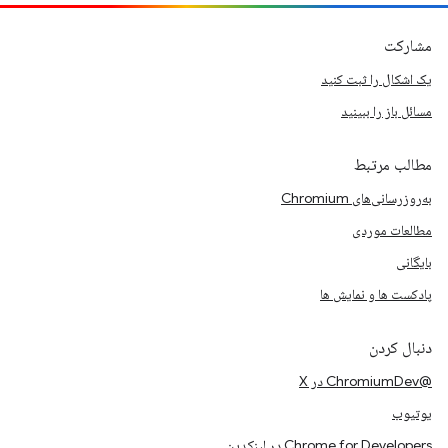
مشارکت
یک اشکال را ثبت کنید
مسائل باز را ببینید
مطالب مرتبط
به‌روزرسانی‌های Chromium
مطالعات موردی
بایگانی
پادکست ها و نمایش ها
دنبال کردن
@ChromiumDev در X
یوتیوب
Chrome for Developers در لینکدین