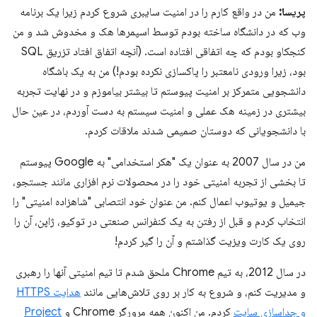
پریسا:
من در واقع کارم را در امنیت سایبری شروع کردم زیرا یک برنامه
وب که در دانشگاه ساخته بودم توسط اسپمرها هک و مخدوش شد و من
کنجکاو بودم که چه اتفاقی افتاده است. (آنچه اتفاق افتاد تزریق SQL
بود، زیرا ورودی نامعتبر را پاکسازی نکرده بودم!) من به یک باشگاه
دانشجویی متمرکز بر امنیت پیوستم تا بیشتر بیاموزم و در نهایت تجربه
بیشتری در زمینه هک عملی و امنیت سیستم به دست آوردم، در عین حال
با دانشجویانی که دوستان صمیمی شدند ملاقات کردم.
من در سال 2007 به عنوان یک "هکر استخدامی" به Google پیوستم
تا بخشی از تجربه امنیتی خود را در محصولات نرم افزاری مانند جستجو،
جیمیل و یوتیوب اعمال کنم. من عنوان خود انتصابی "شاهزاده امنیتی" را
انتخاب کردم و قبل از رفتن به یک کنفرانس صنعتی در توکیو، ژاپن، آن را
روی یک کارت ویزیت گذاشتم و آن را گیر کردم!
در سال 2012، به تیم Chrome ملحق شدم تا تیم امنیتی آنها را رهبری
و مدیریت کنم، و شروع به کار بر روی تلاش‌هایی مانند
هدایت HTTPS
و جداسازی سایت
کردم. من اکنون همه مرورگر Chrome و
Project