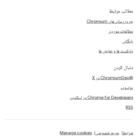
مطالب مرتبط
به‌روزرسانی‌های Chromium
مطالعات موردی
بایگانی
پادکست ها و نمایش ها
دنبال کردن
@ChromiumDev در X
یوتیوب
Chrome for Developers در لینکدین
RSS
شرایط
حریم خصوصی
Manage cookies