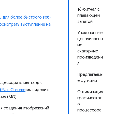
16-битная с
плавающей
 для более быстрого веб-
запятой
осмотреть выступление на
Упакованные
целочисленн
ые
скалярные
произведени
я
Предлагаемы
е функции
оцессора клиента для
GPU в Chrome
мы видели в
Оптимизация
ния (МО).
графическог
о
ля создания изображений
процессора