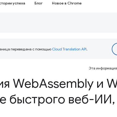
стории успеха
Блог
Новое в Chrome
аница переведена с помощью
Cloud Translation API
.
Эта информация 
ия Web
Assembly и 
е быстрого веб-ИИ
,