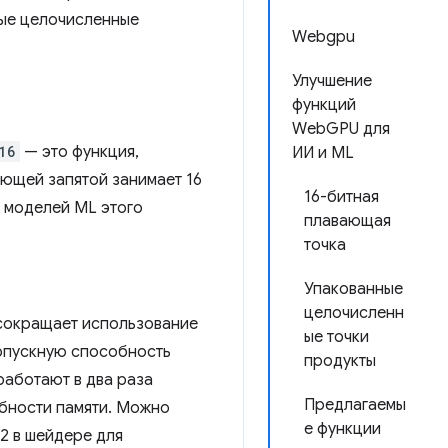
ные целочисленные
Webgpu
Улучшение
функций
WebGPU для
16
— это функция,
ИИ и ML
ающей запятой занимает 16
16-битная
х моделей ML этого
плавающая
точка
Упакованные
целочисленн
о сокращает использование
ые точки
ропускную способность
продукты
работают в два раза
Предлагаемы
обности памяти. Можно
е функции
32 в шейдере для