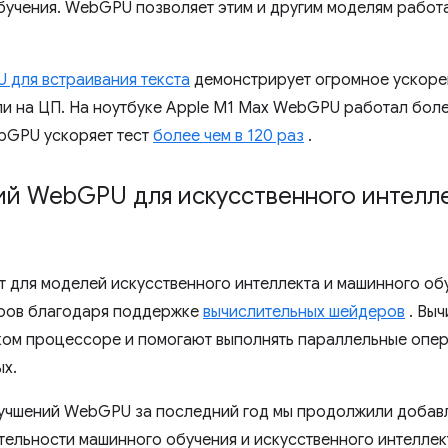
бучения. WebGPU позволяет этим и другим моделям работа
 для встраивания текста
демонстрирует огромное ускоре
и на ЦП. На ноутбуке Apple M1 Max WebGPU работал более
bGPU ускоряет тест
более чем в 120 раз
.
ий Web
GPU для искусственного интелл
для моделей искусственного интеллекта и машинного обу
ров благодаря поддержке
вычислительных шейдеров
. Вы
ком процессоре и помогают выполнять параллельные опер
х.
учшений WebGPU за последний год мы продолжили добав
ельности машинного обучения и искусственного интеллек