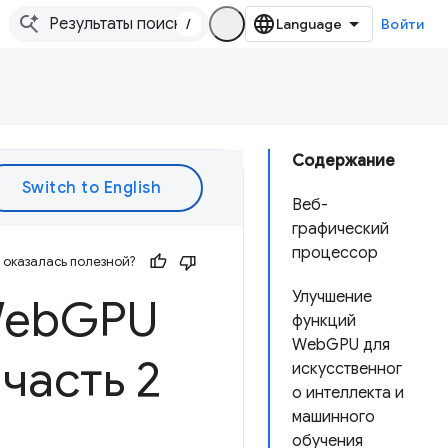
/
Войти
Содержание
Веб-
графический
процессор
оказалась полезной?
Улучшение
Web
GPU
функций
WebGPU для
часть 2
искусственног
о интеллекта и
машинного
обучения