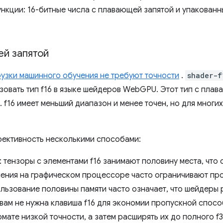
ункции: 16-битные числа с плавающей запятой и упакован
ей запятой
узки машинного обучения не требуют точности
.
shader-f
зовать тип f16 в языке шейдеров WebGPU. Этот тип с плав
. f16 имеет меньший диапазон и менее точен, но для многи
фективность несколькими способами:
: тензоры с элементами f16 занимают половину места, чт
ления на графическом процессоре часто ограничивают п
ользование половины памяти часто означает, что шейдеры 
 вам не нужна клавиша f16 для экономии пропускной спос
мате низкой точности, а затем расширять их до полного f