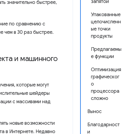
запятой
ть значительно быстрее,
Упакованные
целочисленн
ние по сравнению с
ые точки
 чем в 30 раз быстрее.
продукты
Предлагаемы
е функции
екта и машинного
Оптимизация
графическог
о
чения, которые могут
процессора
числительные шейдеры
сложно
ации с массивами над
Вынос
лять новые возможности
Благодарност
та в Интернете. Недавно
и