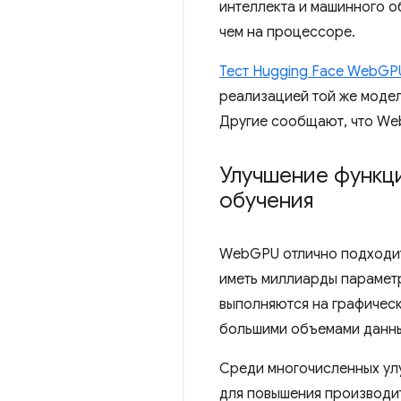
интеллекта и машинного о
чем на процессоре.
Тест Hugging Face WebGPU
реализацией той же модел
Другие сообщают, что We
Улучшение функц
обучения
WebGPU отлично подходит 
иметь миллиарды парамет
выполняются на графичес
большими объемами данны
Среди многочисленных ул
для повышения производит