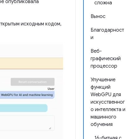
ipe опубликовала
сложна
Вынос
открытым исходным кодом,
Благодарност
и
Веб-
графический
процессор
Улучшение
функций
WebGPU для
искусственног
о интеллекта и
машинного
обучения
16-битная с